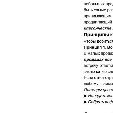
небольших прод
быть самые раз
принимающим ре
продвигающий п
классические
Принципы к
Чтобы добиться
Принцип 1. Вс
В малых продаж
продажах все 
встречу, ответ
заключению сд
Если ответ отр
любому взаимод
Примеры целей,
▶ Наладить кон
▶ Собрать инф