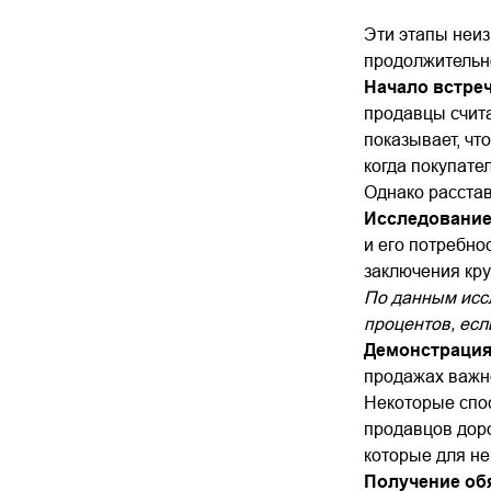
Эти этапы неиз
продолжительно
Начало встре
продавцы счит
показывает, чт
когда покупате
Однако расстав
Исследование
и его потребно
заключения кру
По данным иссл
процентов, есл
Демонстрация
продажах важно
Некоторые спо
продавцов доро
которые для н
Получение об