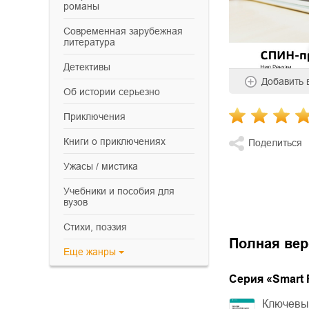
романы
современная зарубежная
литература
детективы
Добавить
об истории серьезно
приключения
книги о приключениях
Поделиться
ужасы / мистика
учебники и пособия для
вузов
cтихи, поэзия
Полная вер
Еще
жанры
Cерия «
Smart 
Ключевые