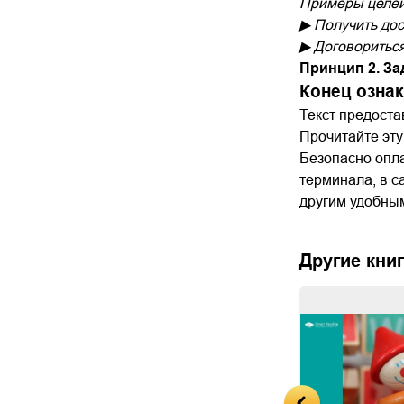
Примеры целей,
▶ Получить дос
▶ Договориться
Принцип 2. З
Конец озна
Текст предост
Прочитайте эту
Безопасно опла
терминала, в с
другим удобны
Другие книг