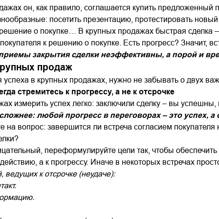
ажах он, как правило, соглашается купить предложенный п
нообразные: посетить презентацию, протестировать новый п
шение о покупке… В крупных продажах быстрая сделка – р
окупателя к решению о покупке. Есть прогресс? Значит, в
 приемы закрытия сделки неэффективны, а порой и вр
рупных продаж
 успеха в крупных продажах, нужно не забывать о двух ва
егда стремитесь к прогрессу, а не к отсрочке
ах измерить успех легко: заключили сделку – вы успешны, 
сложнее: любой прогресс в переговорах – это успех, а 
ьте на вопрос: завершится ли встреча согласием покупател
елки?
ицательный, переформулируйте цели так, чтобы обеспечить
ействию, а к прогрессу. Иначе в некоторых встречах прост
 ведущих к отсрочке (неудаче):
такт.
ормацию.