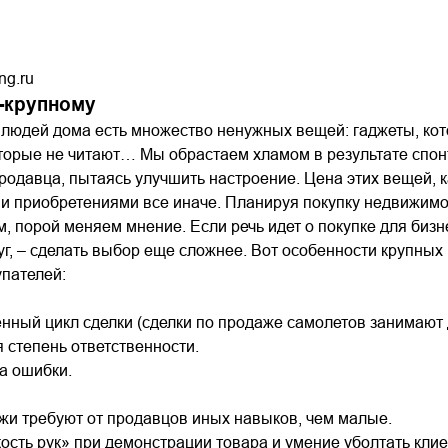
ng.ru
-крупному
людей дома есть множество ненужных вещей: гаджеты, кот
которые не читают… Мы обрастаем хламом в результате спо
родавца, пытаясь улучшить настроение. Цена этих вещей, ка
и приобретениями все иначе. Планируя покупку недвижим
, порой меняем мнение. Если речь идет о покупке для бизн
уг, – сделать выбор еще сложнее. Вот особенности крупны
пателей:
нный цикл сделки (сделки по продаже самолетов занимают д
 степень ответственности.
а ошибки.
жи требуют от продавцов иных навыков, чем малые.
ость рук» при демонстрации товара и умение уболтать клие