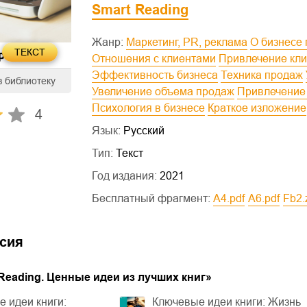
Smart Reading
Жанр:
Маркетинг, PR, реклама
О бизнесе
ТЕКСТ
Отношения с клиентами
Привлечение кл
Эффективность бизнеса
Техника продаж
в библиотеку
Увеличение объема продаж
Привлечение
Психология в бизнесе
Краткое изложение
4
Язык:
Русский
Тип:
Текст
Год издания:
2021
Бесплатный фрагмент:
a4.pdf
a6.pdf
fb2.
сия
Reading. Ценные идеи из лучших книг
»
 идеи книги:
Ключевые идеи книги: Жизнь