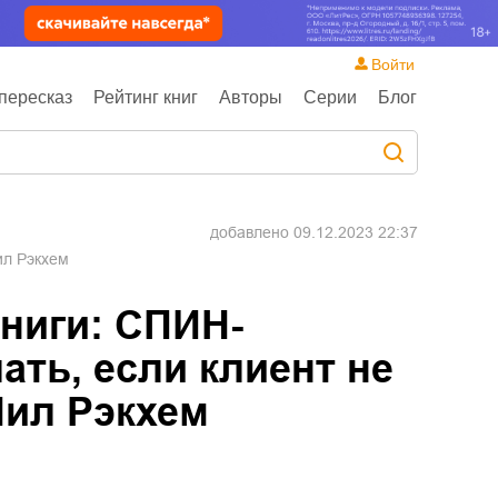
Войти
пересказ
Рейтинг книг
Авторы
Серии
Блог
добавлено
09.12.2023 22:37
ил Рэкхем
ниги: СПИН-
ать, если клиент не
Нил Рэкхем