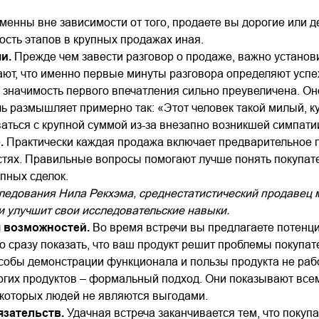
менны вне зависимости от того, продаете вы дорогие или 
сть этапов в крупных продажах иная.
чи.
Прежде чем завести разговор о продаже, важно установ
ают, что именно первые минуты разговора определяют усп
о значимость первого впечатления сильно преувеличена. Он
ль размышляет примерно так: «Этот человек такой милый, ку
аться с крупной суммой из-за внезапно возникшей симпатии
.
Практически каждая продажа включает предварительное 
стях. Правильные вопросы помогают лучше понять покупат
пных сделок.
едования Нила Рекхэма, среднестатистический продавец м
и улучшит свои исследовательские навыки.
 возможностей.
Во время встречи вы предлагаете потенци
 сразу показать, что ваш продукт решит проблемы покупате
собы демонстрации функционала и пользы продукта не раб
гих продуктов – формальный подход. Они показывают всем
екоторых людей не являются выгодами.
язательств.
Удачная встреча заканчивается тем, что покупа