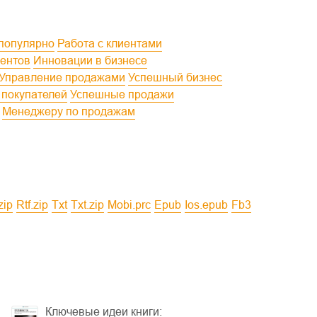
 популярно
Работа с клиентами
иентов
Инновации в бизнесе
Управление продажами
Успешный бизнес
 покупателей
Успешные продажи
Менеджеру по продажам
zip
rtf.zip
txt
txt.zip
mobi.prc
epub
ios.epub
fb3
Ключевые идеи книги: