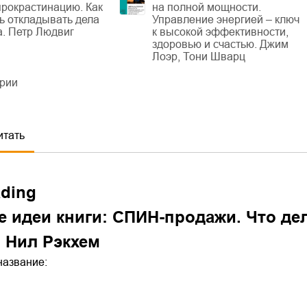
рокрастинацию. Как
на полной мощности.
ь откладывать дела
Управление энергией – ключ
а. Петр Людвиг
к высокой эффективности,
здоровью и счастью. Джим
Лоэр, Тони Шварц
ерии
итать
ading
 идеи книги: СПИН-продажи. Что дела
. Нил Рэкхем
название: