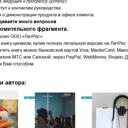
 ведущих к прогрессу (успеху):
туп к контактам руководства.
 о демонстрации продукта в офисе клиента.
адавайте много вопросов
комительного фрагмента.
авлен ООО «ЛитРес».
 книгу целиком, купив полную легальную версию на ЛитРес.
тить книгу можно банковской картой Visa, MasterCard, Maes
алоне МТС или Связной, через PayPal, WebMoney, Яндекс.Д
м Вам способом.
и автора: