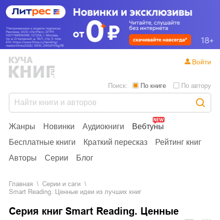
Войти
Поиск:
По книге
По автору
Жанры
Новинки
Аудиокниги
Вебтуны
Бесплатные книги
Краткий пересказ
Рейтинг книг
Авторы
Серии
Блог
Главная
Серии и саги
Smart Reading. Ценные идеи из лучших книг
Серия книг Smart Reading. Ценные