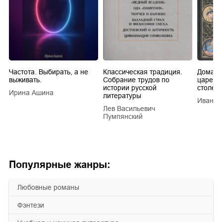
Частота. Выбирать, а не
Классическая традиция.
Домашн
выживать.
Собрание трудов по
царей в
истории русской
столети
Ирина Ашина
литературы
Иван Е
Лев Васильевич
Пумпянский
Популярные жанры:
любовные романы
фэнтези