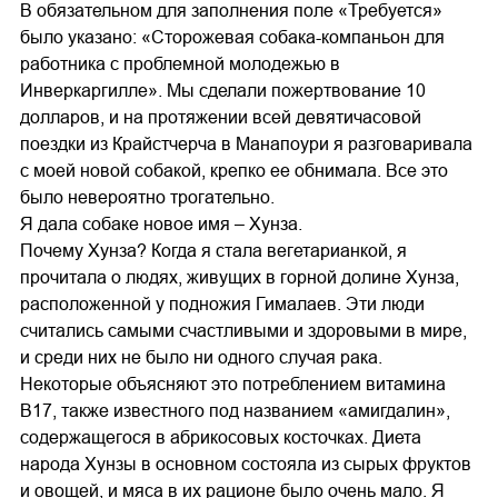
В обязательном для заполнения поле «Требуется»
было указано: «Сторожевая собака-компаньон для
работника с проблемной молодежью в
Инверкаргилле». Мы сделали пожертвование 10
долларов, и на протяжении всей девятичасовой
поездки из Крайстчерча в Манапоури я разговаривала
с моей новой собакой, крепко ее обнимала. Все это
было невероятно трогательно.
Я дала собаке новое имя – Хунза.
Почему Хунза? Когда я стала вегетарианкой, я
прочитала о людях, живущих в горной долине Хунза,
расположенной у подножия Гималаев. Эти люди
считались самыми счастливыми и здоровыми в мире,
и среди них не было ни одного случая рака.
Некоторые объясняют это потреблением витамина
B17, также известного под названием «амигдалин»,
содержащегося в абрикосовых косточках. Диета
народа Хунзы в основном состояла из сырых фруктов
и овощей, и мяса в их рационе было очень мало. Я