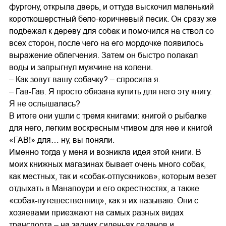
фургону, открыла дверь, и оттуда выскочил маленький
короткошерстный бело-коричневый песик. Он сразу же
подбежал к дереву для собак и помочился на ствол со
всех сторон, после чего на его мордочке появилось
выражение облегчения. Затем он быстро полакал
воды и запрыгнул мужчине на колени.
– Как зовут вашу собачку? – спросила я.
– Гав-Гав. Я просто обязана купить для него эту книгу.
Я не ослышалась?
В итоге они ушли с тремя книгами: книгой о рыбалке
для него, легким воскресным чтивом для нее и книгой
«ГАВ!» для… ну, вы поняли.
Именно тогда у меня и возникла идея этой книги. В
моих книжных магазинах бывает очень много собак,
как местных, так и «собак-отпускников», которым везет
отдыхать в Манапоури и его окрестностях, а также
«собак-путешественниц», как я их называю. Они с
хозяевами приезжают на самых разных видах
транспорта – на задних сиденьях седанов и