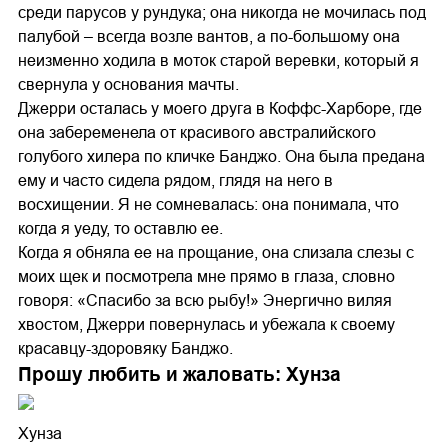
среди парусов у рундука; она никогда не мочилась под
палубой – всегда возле вантов, а по-большому она
неизменно ходила в моток старой веревки, который я
свернула у основания мачты.
Джерри осталась у моего друга в Коффс-Харборе, где
она забеременела от красивого австралийского
голубого хилера по кличке Банджо. Она была предана
ему и часто сидела рядом, глядя на него в
восхищении. Я не сомневалась: она понимала, что
когда я уеду, то оставлю ее.
Когда я обняла ее на прощание, она слизала слезы с
моих щек и посмотрела мне прямо в глаза, словно
говоря: «Спасибо за всю рыбу!» Энергично виляя
хвостом, Джерри повернулась и убежала к своему
красавцу-здоровяку Банджо.
Прошу любить и жаловать: Хунза
Хунза