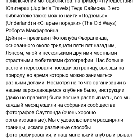
приключений мотоциклистов, например «Путешествия
Юпитера» (Jupiter’s Travels) Теда Саймона. В его
библиотеке также можно найти «Подземье»
(Underland) и «Старые порядки» (The Old Ways)
Роберта Макфарлейна.
Дэйнти – президент Фотоклуба Фьордленда,
основанного около тридцати пяти лет назад им,
Лэнсом, мной и несколькими другими местными
страстными любителями фотографии. Нас больше
всего интересовали поездки за границу, выезды на
природу, во время которых можно заниматься
разными делами. Несмотря на то что организации в
нашем зарождающемся клубе не было, инструкции
(даже не правила) были весьма расплывчаты, все мы
каждый месяц ездили на собрания сообщества
фотографов Саутленда (очень хорошо
организованные). Мы с удовольствием расширяли
границы, искали различные способы
фотографирования, и наш маленький клуб выигрывал