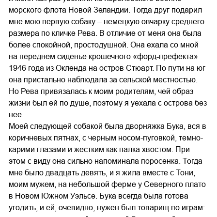
морского флота Новой Зеландии. Тогда друг подарил
мне мою первую собаку – немецкую овчарку среднего
размера по кличке Рева. В отличие от меня она была
более спокойной, простодушной. Она ехала со мной
на переднем сиденье крошечного «форд-префекта»
1946 года из Окленда на остров Стюарт. По пути на юг
она пристально наблюдала за сельской местностью.
Но Рева привязалась к моим родителям, чей образ
жизни был ей по душе, поэтому я уехала с острова без
нее.
Моей следующей собакой была дворняжка Бука, вся в
коричневых пятнах, с черным носом-пуговкой, темно-
карими глазами и жестким как палка хвостом. При
этом с виду она сильно напоминала поросенка. Тогда
мне было двадцать девять, и я жила вместе с Тони,
моим мужем, на небольшой ферме у Северного плато
в Новом Южном Уэльсе. Бука всегда была готова
угодить, и ей, очевидно, нужен был товарищ по играм: