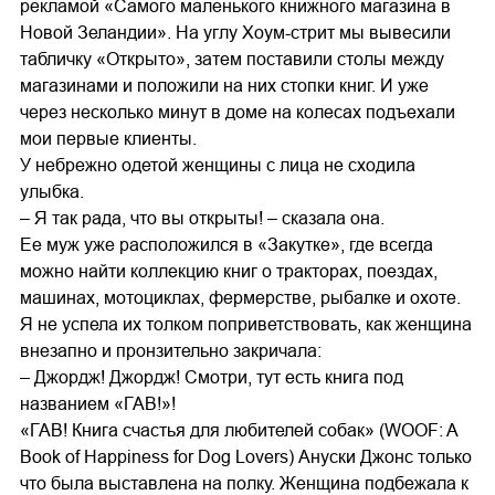
рекламой «Самого маленького книжного магазина в
Новой Зеландии». На углу Хоум-стрит мы вывесили
табличку «Открыто», затем поставили столы между
магазинами и положили на них стопки книг. И уже
через несколько минут в доме на колесах подъехали
мои первые клиенты.
У небрежно одетой женщины с лица не сходила
улыбка.
– Я так рада, что вы открыты! – сказала она.
Ее муж уже расположился в «Закутке», где всегда
можно найти коллекцию книг о тракторах, поездах,
машинах, мотоциклах, фермерстве, рыбалке и охоте.
Я не успела их толком поприветствовать, как женщина
внезапно и пронзительно закричала:
– Джордж! Джордж! Смотри, тут есть книга под
названием «ГАВ!»!
«ГАВ! Книга счастья для любителей собак» (WOOF: A
Book of Happiness for Dog Lovers) Ануски Джонс только
что была выставлена на полку. Женщина подбежала к