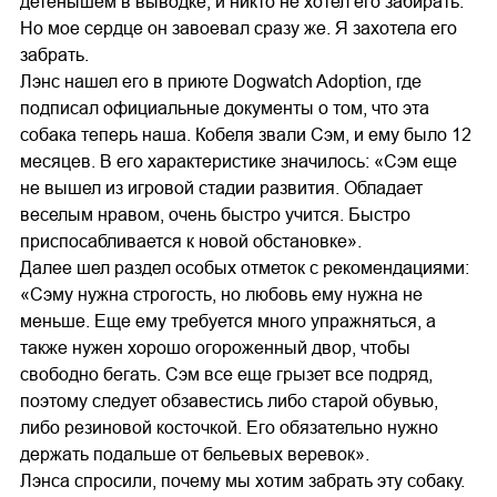
детенышем в выводке, и никто не хотел его забирать.
Но мое сердце он завоевал сразу же. Я захотела его
забрать.
Лэнс нашел его в приюте Dogwatch Adoption, где
подписал официальные документы о том, что эта
собака теперь наша. Кобеля звали Сэм, и ему было 12
месяцев. В его характеристике значилось: «Сэм еще
не вышел из игровой стадии развития. Обладает
веселым нравом, очень быстро учится. Быстро
приспосабливается к новой обстановке».
Далее шел раздел особых отметок с рекомендациями:
«Сэму нужна строгость, но любовь ему нужна не
меньше. Еще ему требуется много упражняться, а
также нужен хорошо огороженный двор, чтобы
свободно бегать. Сэм все еще грызет все подряд,
поэтому следует обзавестись либо старой обувью,
либо резиновой косточкой. Его обязательно нужно
держать подальше от бельевых веревок».
Лэнса спросили, почему мы хотим забрать эту собаку.