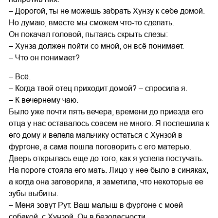
– Дорогой, ты не можешь забрать Хунзу к себе домой.
Но думаю, вместе мы сможем что-то сделать.
Он покачал головой, пытаясь скрыть слезы:
– Хунза должен пойти со мной, он всё понимает.
– Что он понимает?
– Всё.
– Когда твой отец приходит домой? – спросила я.
– К вечернему чаю.
Было уже почти пять вечера, времени до приезда его
отца у нас оставалось совсем не много. Я поспешила к
его дому и велела мальчику остаться с Хунзой в
фургоне, а сама пошла поговорить с его матерью.
Дверь открылась еще до того, как я успела постучать.
На пороге стояла его мать. Лицо у нее было в синяках,
а когда она заговорила, я заметила, что некоторые ее
зубы выбиты.
– Меня зовут Рут. Ваш малыш в фургоне с моей
собакой, с Хунзой. Он в безопасности…