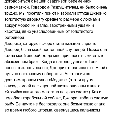
договориться с нашей сварливой беременной
свиноматкой, Говардом-Разрушителем, ей было очень
трудно. Мы посетили приют и забрали оттуда Джерико,
золотистую дворнягу среднего размера с лохмами
вокруг мордочки и глаз, заостренными ушами и
хвостом, явно унаследованным от золотистого
ретривера.
Джерико, которую вскоре стали называть просто
Джерри, была моей постоянной спутницей. Позже она
стала моей опорой, когда мне пришлось выживать в
абьюзивном браке. Когда я наконец ушла от Тони
после этих четырех лет, Джерри отправилась со мной в
путь по восточному побережью Австралии на
девятиметровом судне «Мэджик» (этот и другие
эпизоды моей насыщенной жизни описаны в книге
«Хозяйка книжного магазина на краю света»). Как и
подобает корабельной собаке, Джерри любила свежую
рыбу. Ее ничто не беспокоило: она безмятежно спала
во время любого шторма, свернувшись калачиком