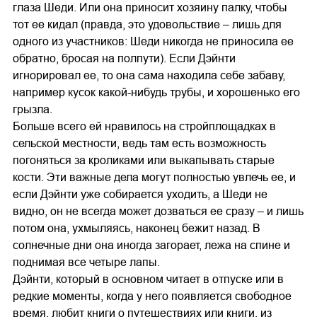
глаза Шеди. Или она приносит хозяину палку, чтобы
тот ее кидал (правда, это удовольствие – лишь для
одного из участников: Шеди никогда не приносила ее
обратно, бросая на полпути). Если Дэйнти
игнорировал ее, то она сама находила себе забаву,
например кусок какой-нибудь трубы, и хорошенько его
грызла.
Больше всего ей нравилось на стройплощадках в
сельской местности, ведь там есть возможность
погоняться за кроликами или выкапывать старые
кости. Эти важные дела могут полностью увлечь ее, и
если Дэйнти уже собирается уходить, а Шеди не
видно, он не всегда может дозваться ее сразу – и лишь
потом она, ухмыляясь, наконец бежит назад. В
солнечные дни она иногда загорает, лежа на спине и
поднимая все четыре лапы.
Дэйнти, который в основном читает в отпуске или в
редкие моменты, когда у него появляется свободное
время, любит книги о путешествиях или книги, из