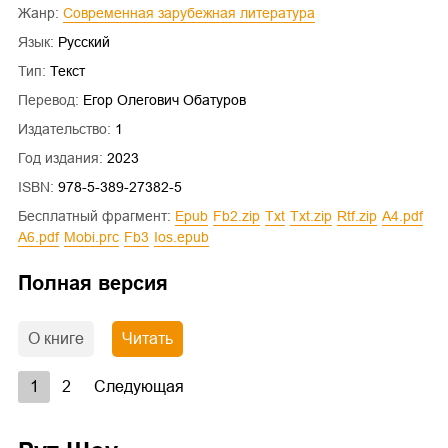
Жанр:
Современная зарубежная литература
Язык:
Русский
Тип:
Текст
Перевод:
Егор Олегович Обатуров
Издательство:
1
Год издания:
2023
ISBN:
978-5-389-27382-5
Бесплатный фрагмент:
epub
fb2.zip
txt
txt.zip
rtf.zip
a4.pdf
a6.pdf
mobi.prc
fb3
ios.epub
Полная версия
О книге
Читать
1
2
Следующая