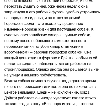
словно влюбленный 16-летний подросток, и не мог
перестать думать о ней. Уже через неделю она
запрыгнула в его рабочий фургон, удобно устроилась
на переднем сиденье, и он отвез ее домой.
Городская среда – это всегда существенное
изменение образа жизни для пастушьей собаки. К
счастью, австралийские хилеры – умные собаки,
поэтому после небольшого самостоятельного
перевоспитания голубой хилер стал «синим
воротничком» – рабочей городской собакой. Она
каждый день ездит в фургоне с Дэйнти, и обычно ей
нравится сидеть и наблюдать, как он работает на
стройплощадках. Однако иногда она решается выйти
на улицу и немного побуйствовать.
Всякая собака немного скучает, когда долгое время
ничего не происходит или когда она не находится в
центре внимания. Шеди – не исключение. Когда
Дэйнти работает, он иногда чувствует, как его кто-то
толкает сзади в ногу. «Все, пора играть», – говорят