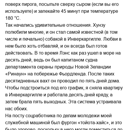
поверх пирога, посыпьте сверху сыром (если вы его
используете) и запекайте 45 минут при температуре
180 °C.
Так начались удивительные отношения. Хунзу
полюбили многие, и он стал самой известной (в том
числе и печально) собакой в Инверкаргилле. Любви в
нем было хоть отбавляй, и он всегда был готов
действовать. В то время Лэнс как раз ушел в море на
десять дней, ведь он был капитаном судна
департамента охраны природы Новой Зеландии
«Ринаун» на побережье Фьордленда. После таких
десятидневных вахт он проводил по пять дней дома.
Чтобы подстроиться под его график, я сняла квартиру
в Инверкаргилле и работала десять дней кряду, а
затем брала пять выходных. Эта система устраивала
нас обоих.
На посту соцработника по делам молодежи моей
служебной машиной был фургон «тойота-хайс», и это
было здорово, поскольку в него могли поместиться до