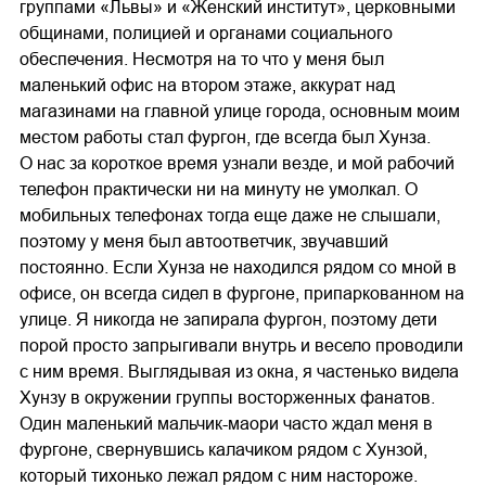
группами «Львы» и «Женский институт», церковными
общинами, полицией и органами социального
обеспечения. Несмотря на то что у меня был
маленький офис на втором этаже, аккурат над
магазинами на главной улице города, основным моим
местом работы стал фургон, где всегда был Хунза.
О нас за короткое время узнали везде, и мой рабочий
телефон практически ни на минуту не умолкал. О
мобильных телефонах тогда еще даже не слышали,
поэтому у меня был автоответчик, звучавший
постоянно. Если Хунза не находился рядом со мной в
офисе, он всегда сидел в фургоне, припаркованном на
улице. Я никогда не запирала фургон, поэтому дети
порой просто запрыгивали внутрь и весело проводили
с ним время. Выглядывая из окна, я частенько видела
Хунзу в окружении группы восторженных фанатов.
Один маленький мальчик-маори часто ждал меня в
фургоне, свернувшись калачиком рядом с Хунзой,
который тихонько лежал рядом с ним настороже.