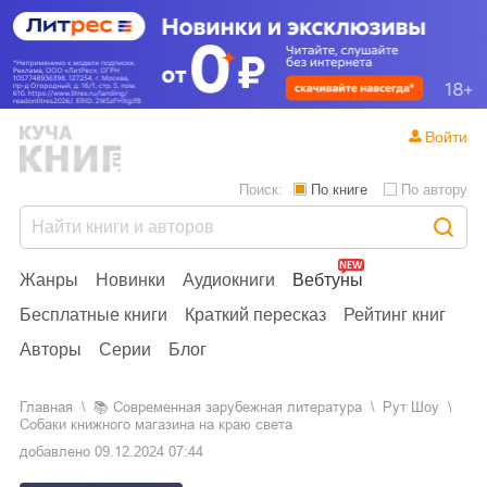
Войти
Поиск:
По книге
По автору
Жанры
Новинки
Аудиокниги
Вебтуны
Бесплатные книги
Краткий пересказ
Рейтинг книг
Авторы
Серии
Блог
Главная
📚
современная зарубежная литература
Рут Шоу
Собаки книжного магазина на краю света
добавлено
09.12.2024 07:44