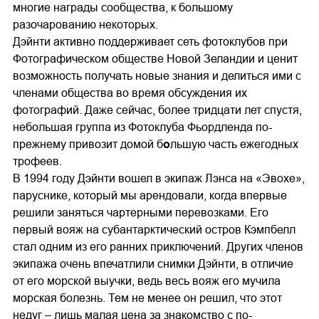
многие награды сообщества, к большому
разочарованию некоторых.
Дэйнти активно поддерживает сеть фотоклубов при
Фотографическом обществе Новой Зеландии и ценит
возможность получать новые знания и делиться ими с
членами общества во время обсуждения их
фотографий. Даже сейчас, более тридцати лет спустя,
небольшая группа из Фотоклуба Фьордленда по-
прежнему привозит домой б
о
льшую часть ежегодных
трофеев.
В 1994 году Дэйнти вошел в экипаж Лэнса на «Эвохе»,
паруснике, который мы арендовали, когда впервые
решили заняться чартерными перевозками. Его
первый вояж на субантарктический остров Кэмпбелл
стал одним из его ранних приключений. Других членов
экипажа очень впечатлили снимки Дэйнти, в отличие
от его морской выучки, ведь весь вояж его мучила
морская болезнь. Тем не менее он решил, что этот
недуг – лишь малая цена за знакомство с по-