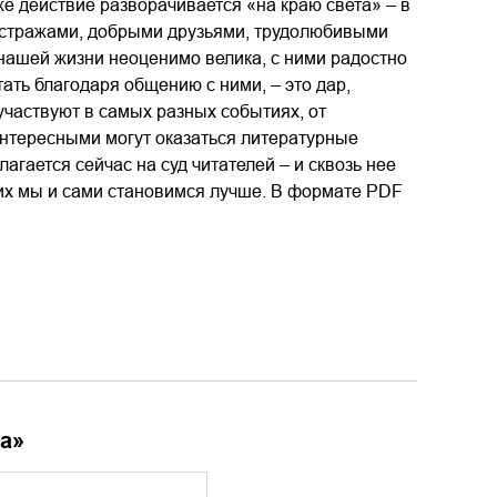
же действие разворачивается «на краю света» – в
 стражами, добрыми друзьями, трудолюбивыми
нашей жизни неоценимо велика, с ними радостно
ать благодаря общению с ними, – это дар,
участвуют в самых разных событиях, от
интересными могут оказаться литературные
агается сейчас на суд читателей – и сквозь нее
ших мы и сами становимся лучше. В формате PDF
та
»