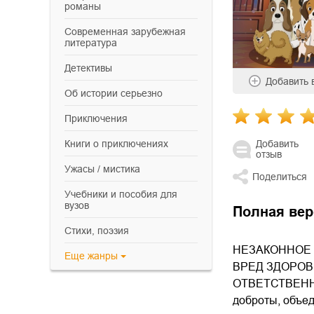
романы
современная зарубежная
литература
детективы
Добавить
об истории серьезно
приключения
Добавить
книги о приключениях
отзыв
ужасы / мистика
Поделиться
учебники и пособия для
вузов
Полная вер
cтихи, поэзия
НЕЗАКОННОЕ 
Еще
жанры
ВРЕД ЗДОРОВ
ОТВЕТСТВЕННОС
доброты, объед