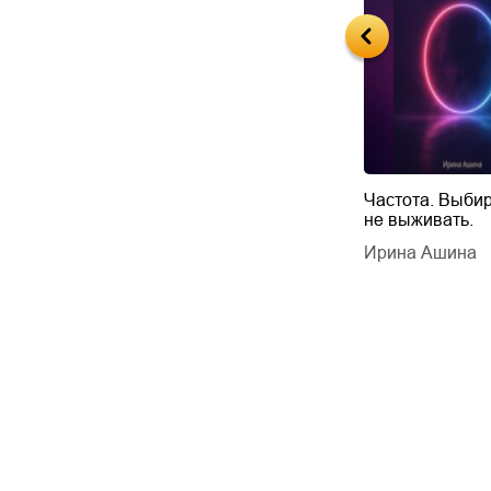
Будущий автор
Частота. Выбир
не выживать.
дарчук Паули
Литрес Самиздат
дарчук Паули
Ирина Ашина