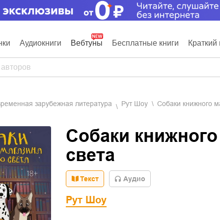
нки
Аудиокниги
Вебтуны
Бесплатные книги
Краткий 
овременная зарубежная литература
Рут Шоу
Собаки книжного м
Собаки книжного
света
Текст
Aудио
Рут Шоу