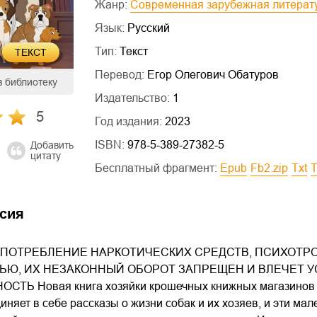
Жанр:
Современная зарубежная литерат
Язык:
Русский
Тип:
Текст
ТЕКСТ
Перевод:
Егор Олегович Обатуров
в библиотеку
Издательство:
1
5
Год издания:
2023
ISBN:
978-5-389-27382-5
Добавить
цитату
Бесплатный фрагмент:
epub
fb2.zip
txt
сия
ПОТРЕБЛЕНИЕ НАРКОТИЧЕСКИХ СРЕДСТВ, ПСИХОТР
ЬЮ, ИХ НЕЗАКОННЫЙ ОБОРОТ ЗАПРЕЩЕН И ВЛЕЧЕТ
ТЬ Новая книга хозяйки крошечных книжных магазинов Ру
иняет в себе рассказы о жизни собак и их хозяев, и эти мал