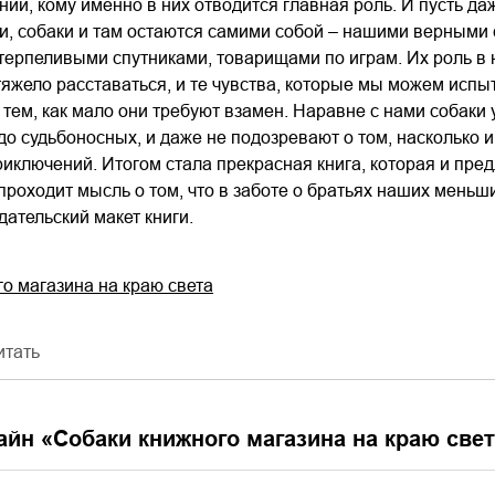
ний, кому именно в них отводится главная роль. И пусть да
и, собаки и там остаются самими собой – нашими верными
ерпеливыми спутниками, товарищами по играм. Их роль в 
тяжело расставаться, и те чувства, которые мы можем испыт
тем, как мало они требуют взамен. Наравне с нами собаки 
о судьбоносных, и даже не подозревают о том, насколько 
риключений. Итогом стала прекрасная книга, которая и предл
проходит мысль о том, что в заботе о братьях наших мень
дательский макет книги.
о магазина на краю света
итать
айн «
Собаки книжного магазина на краю све