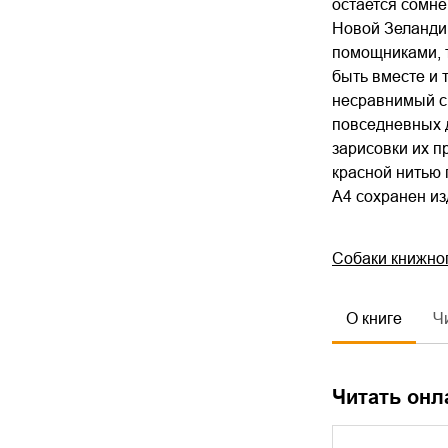
остается сомне
Новой Зеланди
помощниками, т
быть вместе и 
несравнимый с 
повседневных д
зарисовки их п
красной нитью 
A4 сохранен из
Собаки книжног
О книге
Ч
Читать онл