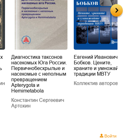
их
Диагностика таксонов
Евгений Иванович
«
насекомых Юга России.
Бобков. Цените,
д
ь
Первичнобескрылые и
храните и умножайте
Л
насекомые с неполным
традиции МВТУ
П
превращением
ин
Коллектив авторов
Л
Apterygota и
Hemimetabola
Константин Сергеевич
Артохин
Войти