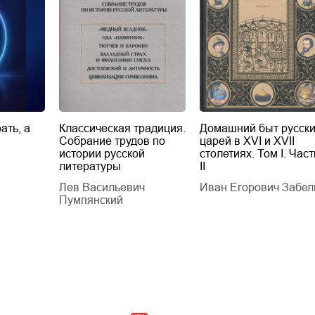
ать, а
Классическая традиция.
Домашний быт русск
Собрание трудов по
царей в XVI и XVII
истории русской
столетиях. Том I. Част
литературы
II
Лев Васильевич
Иван Егорович Забел
Пумпянский