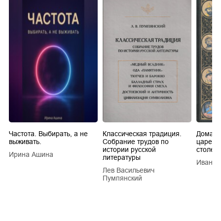
Частота. Выбирать, а не
Классическая традиция.
Домашн
выживать.
Собрание трудов по
царей в
истории русской
столети
Ирина Ашина
литературы
Иван Е
Лев Васильевич
Пумпянский