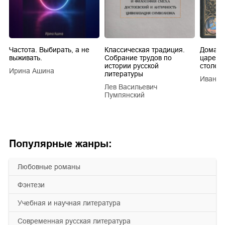
Частота. Выбирать, а не
Классическая традиция.
Домашн
выживать.
Собрание трудов по
царей в
истории русской
столети
Ирина Ашина
литературы
Иван Е
Лев Васильевич
Пумпянский
Популярные жанры:
любовные романы
фэнтези
учебная и научная литература
современная русская литература