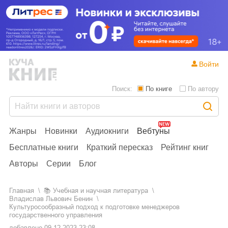
Войти
Поиск:
По книге
По автору
Жанры
Новинки
Аудиокниги
Вебтуны
Бесплатные книги
Краткий пересказ
Рейтинг книг
Авторы
Серии
Блог
Главная
📚
учебная и научная литература
Владислав Львович Бенин
Культуросообразный подход к подготовке менеджеров
государственного управления
добавлено
09.12.2023 23:08