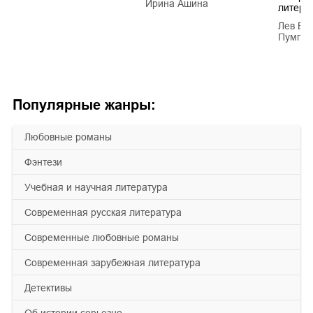
Ирина Ашина
литера
Лев Ва
Пумпян
Популярные жанры:
любовные романы
фэнтези
учебная и научная литература
современная русская литература
современные любовные романы
современная зарубежная литература
детективы