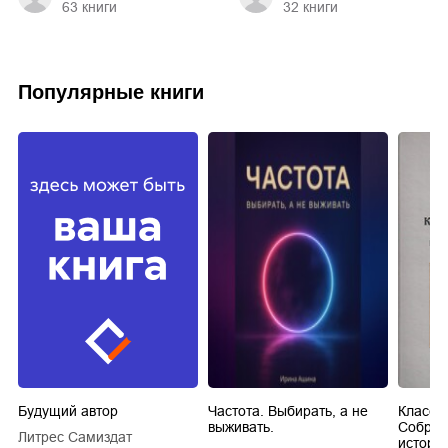
63
книги
32
книги
Популярные книги
Будущий автор
Частота. Выбирать, а не
Класси
выживать.
Собран
Литрес Самиздат
истори