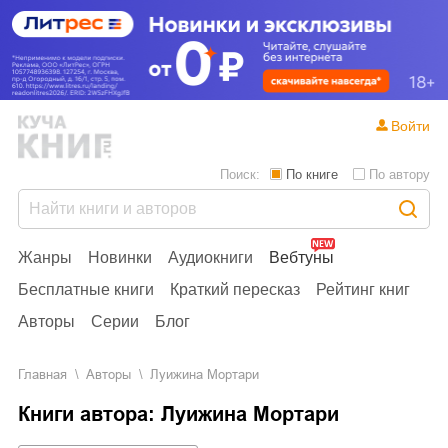
Войти
Поиск:
По книге
По автору
Жанры
Новинки
Аудиокниги
Вебтуны
Бесплатные книги
Краткий пересказ
Рейтинг книг
Авторы
Серии
Блог
Главная
Aвторы
Луижина Мортари
Книги автора: Луижина Мортари