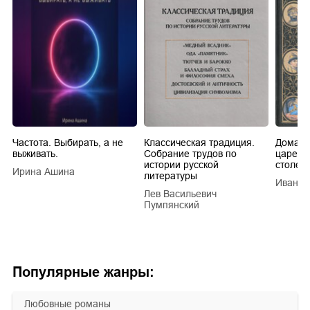
Частота. Выбирать, а не
Классическая традиция.
Домашн
выживать.
Собрание трудов по
царей в
истории русской
столети
Ирина Ашина
литературы
Иван Е
Лев Васильевич
Пумпянский
Популярные жанры:
любовные романы