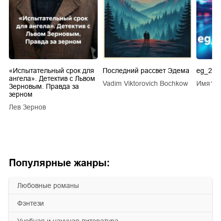
.
«Испытательный срок для
Последний рассвет Эдема
eg_20s
ангела». Детектив с Львом
Vadim Viktorovich Bochkow
Имя1 
ТУ
Зерновым. Правда за
зерном
Лев Зернов
Популярные жанры:
любовные романы
фэнтези