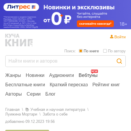
Войти
Поиск:
По книге
По автору
Жанры
Новинки
Аудиокниги
Вебтуны
Бесплатные книги
Краткий пересказ
Рейтинг книг
Авторы
Серии
Блог
Главная
📚
учебная и научная литература
Луижина Мортари
Забота о себе
добавлено
09.12.2023 19:56