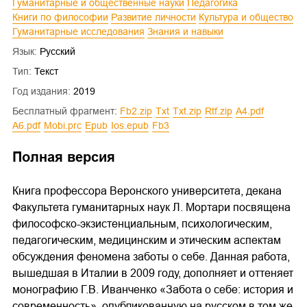
Гуманитарные и общественные науки
Педагогика
Книги по философии
Развитие личности
Культура и общество
Гуманитарные исследования
Знания и навыки
Язык:
Русский
Тип:
Текст
Год издания:
2019
Бесплатный фрагмент:
fb2.zip
txt
txt.zip
rtf.zip
a4.pdf
a6.pdf
mobi.prc
epub
ios.epub
fb3
Полная версия
Книга профессора Веронского университета, декана
Факультета гуманитарных наук Л. Мортари посвящена
философско-экзистенциальным, психологическим,
педагогическим, медицинским и этическим аспектам
обсуждения феномена заботы о себе. Данная работа,
вышедшая в Италии в 2009 году, дополняет и оттеняет
монографию Г.В. Иванченко «Забота о себе: история и
современность», опубликованную на русском в том же