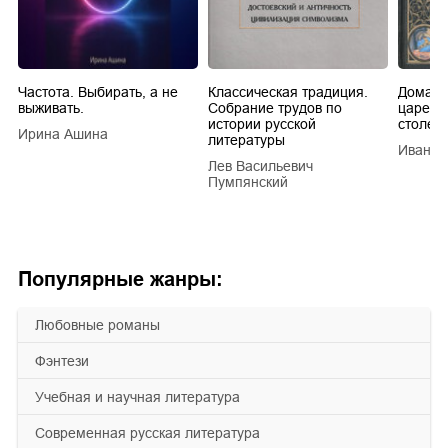
Частота. Выбирать, а не
Классическая традиция.
Домашн
выживать.
Собрание трудов по
царей в
истории русской
столети
Ирина Ашина
литературы
Иван Е
Лев Васильевич
Пумпянский
Популярные жанры:
любовные романы
фэнтези
учебная и научная литература
современная русская литература