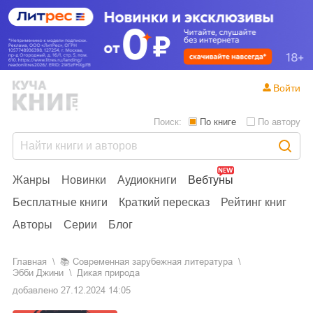
Войти
Поиск:
По книге
По автору
Жанры
Новинки
Аудиокниги
Вебтуны
Бесплатные книги
Краткий пересказ
Рейтинг книг
Авторы
Серии
Блог
Главная
📚
современная зарубежная литература
Эбби Джини
Дикая природа
добавлено
27.12.2024 14:05