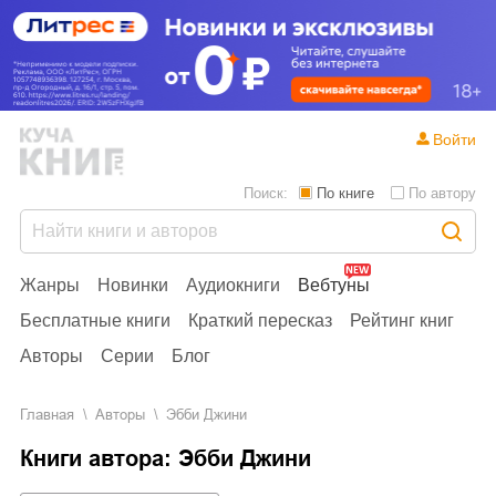
Войти
Поиск:
По книге
По автору
Жанры
Новинки
Аудиокниги
Вебтуны
Бесплатные книги
Краткий пересказ
Рейтинг книг
Авторы
Серии
Блог
Главная
Aвторы
Эбби Джини
Книги автора: Эбби Джини