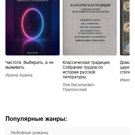
Частота. Выбирать, а не
Классическая традиция.
Домашн
выживать.
Собрание трудов по
царей в
истории русской
столети
Ирина Ашина
литературы
Иван Е
Лев Васильевич
Пумпянский
Популярные жанры:
любовные романы