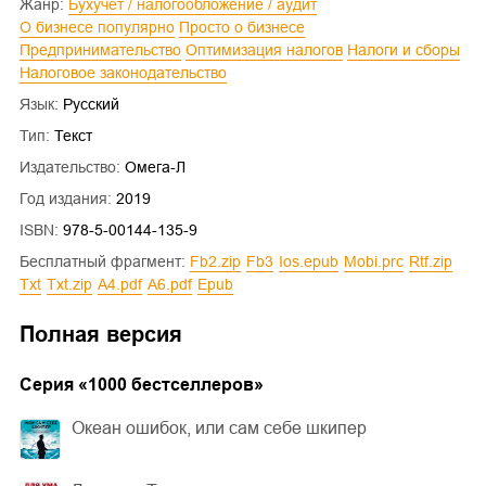
Жанр:
Бухучет / налогообложение / аудит
О бизнесе популярно
Просто о бизнесе
Предпринимательство
Оптимизация налогов
Налоги и сборы
Налоговое законодательство
Язык:
Русский
Тип:
Текст
Издательство:
Омега-Л
Год издания:
2019
ISBN:
978-5-00144-135-9
Бесплатный фрагмент:
fb2.zip
fb3
ios.epub
mobi.prc
rtf.zip
txt
txt.zip
a4.pdf
a6.pdf
epub
Полная версия
Cерия «
1000 бестселлеров
»
Океан ошибок, или сам себе шкипер