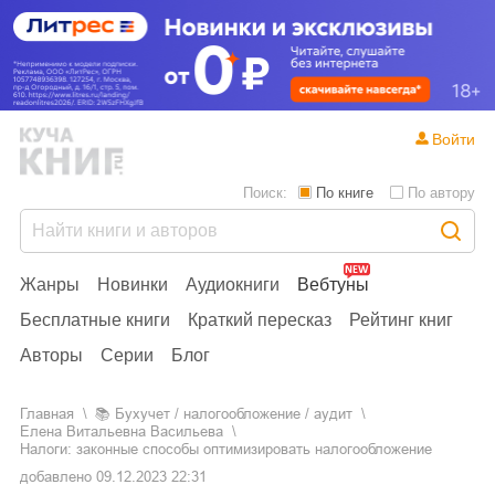
Войти
Поиск:
По книге
По автору
Жанры
Новинки
Аудиокниги
Вебтуны
Бесплатные книги
Краткий пересказ
Рейтинг книг
Авторы
Серии
Блог
Главная
📚
бухучет / налогообложение / аудит
Елена Витальевна Васильева
Налоги: законные способы оптимизировать налогообложение
добавлено
09.12.2023 22:31