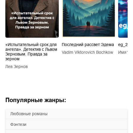
.
«Испытательный срок для
Последний рассвет Эдема
eg_20s
ангела». Детектив с Львом
Vadim Viktorovich Bochkow
Имя1 
ТУ
Зерновым. Правда за
зерном
Лев Зернов
Популярные жанры:
любовные романы
фэнтези