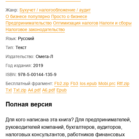
Жанр:
Бухучет / налогообложение / аудит
О бизнесе популярно
Просто о бизнесе
Предпринимательство
Оптимизация налогов
Налоги и сборы
Налоговое законодательство
Язык:
Русский
Тип:
Текст
Издательство:
Омега-Л
Год издания:
2019
ISBN:
978-5-00144-135-9
Бесплатный фрагмент:
fb2.zip
fb3
ios.epub
mobi.prc
rtf.zip
txt
txt.zip
a4.pdf
a6.pdf
epub
Полная версия
Для кого написана эта книга? Для предпринимателей,
руководителей компаний, бухгалтеров, аудиторов,
налоговых консультантов, работников финансовых