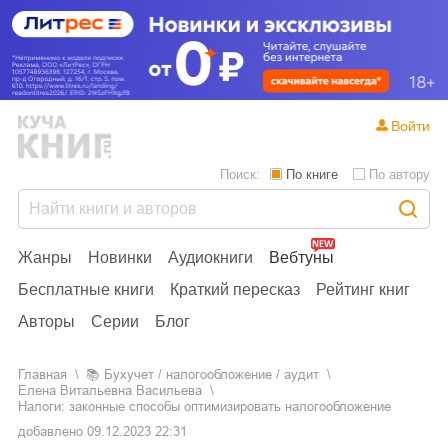
Войти
Поиск:
По книге
По автору
Жанры
Новинки
Аудиокниги
Вебтуны
Бесплатные книги
Краткий пересказ
Рейтинг книг
Авторы
Серии
Блог
Главная
📚
бухучет / налогообложение / аудит
Елена Витальевна Васильева
Налоги: законные способы оптимизировать налогообложение
добавлено
09.12.2023 22:31