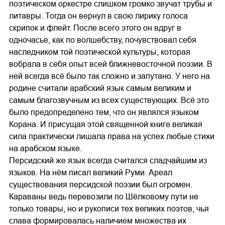
поэтическом оркестре слишком громко звучат трубы и
литавры. Тогда он вернул в свою лирику голоса
скрипок и флейт. После всего этого он вдруг в
одночасье, как по волшебству, почувствовал себя
наследником той поэтической культуры, которая
вобрала в себя опыт всей ближневосточной поэзии. В
ней всегда всё было так сложно и запутано. У него на
родине считали арабский язык самым великим и
самым благозвучным из всех существующих. Всё это
было предопределено тем, что он являлся языком
Корана. И присущая этой священной книге великая
сила практически лишала права на успех любые стихи
на арабском языке.
Персидский же язык всегда считался сладчайшим из
языков. На нём писал великий Руми. Ареал
существования персидской поэзии был огромен.
Караваны ведь перевозили по Шёлковому пути не
только товары, но и рукописи тех великих поэтов, чья
слава формировалась наличием множества их