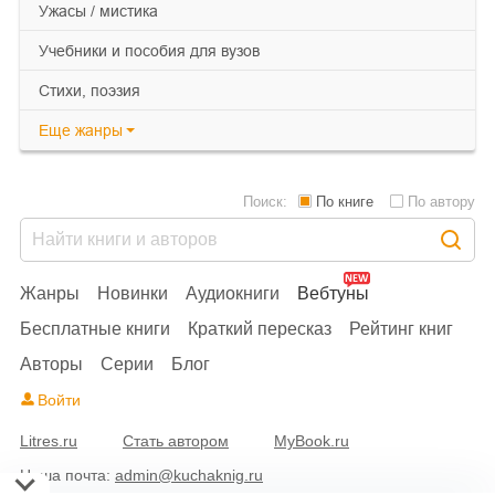
ужасы / мистика
учебники и пособия для вузов
cтихи, поэзия
Еще
жанры
Поиск:
По книге
По автору
Жанры
Новинки
Аудиокниги
Вебтуны
Бесплатные книги
Краткий пересказ
Рейтинг книг
Авторы
Серии
Блог
Войти
Litres.ru
Стать автором
MyBook.ru
Наша почта:
admin@kuchaknig.ru