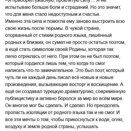
–Я приобрёл ужасную, проклятую силу… Я не
испытываю больше боли и страданий. Но это значит,
что для меня стало недоступным и счастье.
Именно эта сила и помогла ему заново выстроить всю
свою жизнь после тюрьмы. В чужой стране,
оторванный от стихии родного языка, лишённый
родных и близких, он сумел не просто остаться поэтом,
а ещё стать символом своей Родины, которая так
легко отреклась от него. При этом он не был поэтом,
который гордился лишь тем, что когда-то смог
написать что-то замечательное. Это был поэт, который
чуть ли не каждый день писал всё новые и новые
произведения, вызывающие восторг и восхищение. А
ещё он создавал турецкую драматургию, современную
публицистику и активно боролся за мир во всём мире.
Он многое мог бы сделать. И сделал. Но преодолеть
пропасть изоляции от родного языка так и не смог. И
все эти мечты о том, чтобы прикоснуться к воде, огню,
воздуху и земле родной страны, услышать