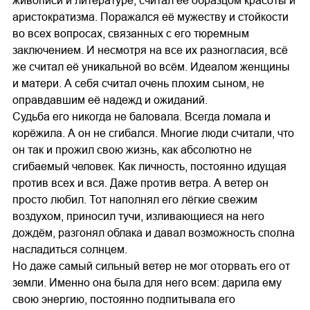
живописи и литературе, считал её образцом красоты и
аристократизма. Поражался её мужеству и стойкости
во всех вопросах, связанных с его тюремным
заключением. И несмотря на все их разногласия, всё
же считал её уникальной во всём. Идеалом женщины
и матери. А себя считал очень плохим сыном, не
оправдавшим её надежд и ожиданий.
Судьба его никогда не баловала. Всегда ломала и
корёжила. А он не сгибался. Многие люди считали, что
он так и прожил свою жизнь, как абсолютно не
сгибаемый человек. Как личность, постоянно идущая
против всех и вся. Даже против ветра. А ветер он
просто любил. Тот наполнял его лёгкие свежим
воздухом, приносил тучи, изливающиеся на него
дождём, разгонял облака и давал возможность сполна
насладиться солнцем.
Но даже самый сильный ветер не мог оторвать его от
земли. Именно она была для него всем: дарила ему
свою энергию, постоянно подпитывала его