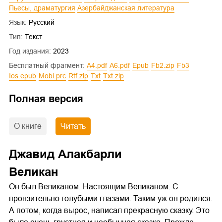
Пьесы, драматургия
Азербайджанская литература
Язык:
Русский
Тип:
Текст
Год издания:
2023
Бесплатный фрагмент:
a4.pdf
a6.pdf
epub
fb2.zip
fb3
ios.epub
mobi.prc
rtf.zip
txt
txt.zip
Полная версия
О книге
Читать
Джавид Алакбарли
Великан
Он был Великаном. Настоящим Великаном. С
пронзительно голубыми глазами. Таким уж он родился.
А потом, когда вырос, написал прекрасную сказку. Это