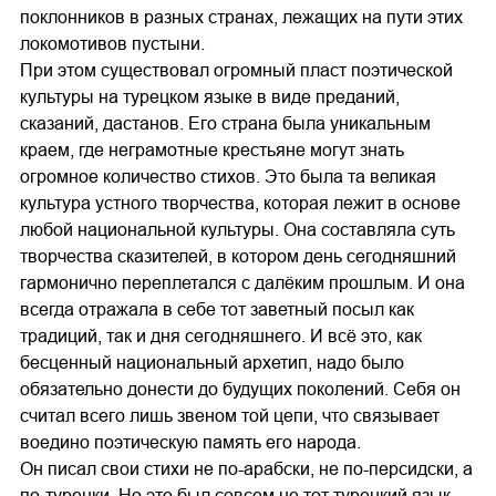
поклонников в разных странах, лежащих на пути этих
локомотивов пустыни.
При этом существовал огромный пласт поэтической
культуры на турецком языке в виде преданий,
сказаний, дастанов. Его страна была уникальным
краем, где неграмотные крестьяне могут знать
огромное количество стихов. Это была та великая
культура устного творчества, которая лежит в основе
любой национальной культуры. Она составляла суть
творчества сказителей, в котором день сегодняшний
гармонично переплетался с далёким прошлым. И она
всегда отражала в себе тот заветный посыл как
традиций, так и дня сегодняшнего. И всё это, как
бесценный национальный архетип, надо было
обязательно донести до будущих поколений. Себя он
считал всего лишь звеном той цепи, что связывает
воедино поэтическую память его народа.
Он писал свои стихи не по-арабски, не по-персидски, а
по-турецки. Но это был совсем не тот турецкий язык,