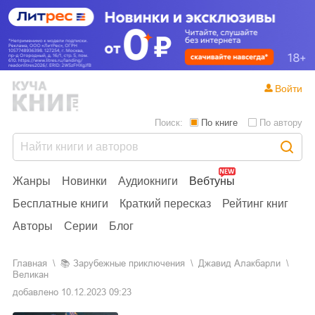
Войти
Поиск:
По книге
По автору
Жанры
Новинки
Аудиокниги
Вебтуны
Бесплатные книги
Краткий пересказ
Рейтинг книг
Авторы
Серии
Блог
Главная
📚
зарубежные приключения
Джавид Алакбарли
Великан
добавлено
10.12.2023 09:23