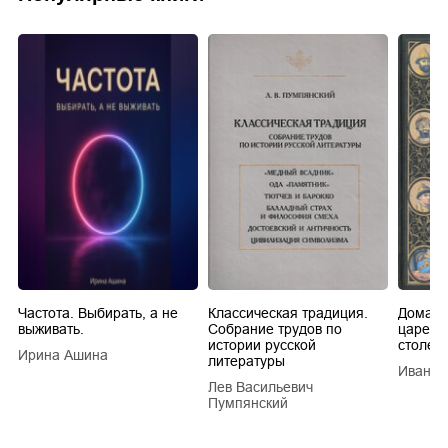
Частота. Выбирать, а не
Классическая традиция.
Домашн
выживать.
Собрание трудов по
царей в
истории русской
столети
Ирина Ашина
литературы
Иван Е
Лев Васильевич
Пумпянский