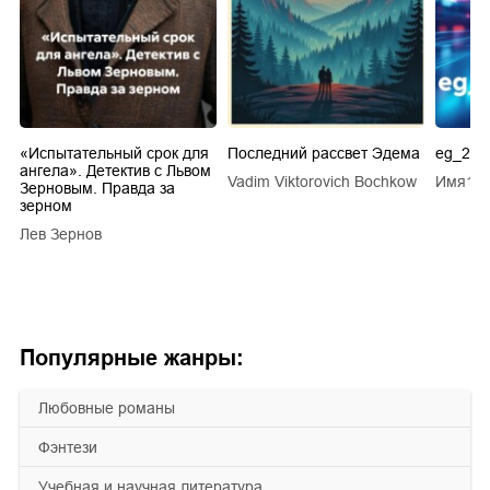
.
«Испытательный срок для
Последний рассвет Эдема
eg_20s
ангела». Детектив с Львом
Vadim Viktorovich Bochkow
Имя1 
ТУ
Зерновым. Правда за
зерном
Лев Зернов
Популярные жанры:
любовные романы
фэнтези
учебная и научная литература