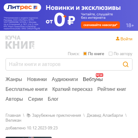
Войти
Поиск:
По книге
По автору
Жанры
Новинки
Аудиокниги
Вебтуны
Бесплатные книги
Краткий пересказ
Рейтинг книг
Авторы
Серии
Блог
Главная
📚
зарубежные приключения
Джавид Алакбарли
Великан
добавлено
10.12.2023 09:23