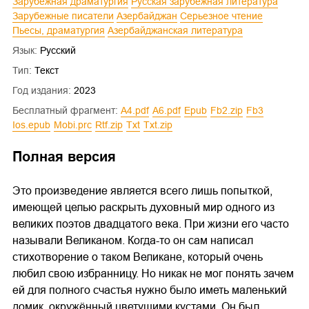
Зарубежная драматургия
Русская зарубежная литература
Зарубежные писатели
Азербайджан
Серьезное чтение
Пьесы, драматургия
Азербайджанская литература
Язык:
Русский
Тип:
Текст
Год издания:
2023
Бесплатный фрагмент:
a4.pdf
a6.pdf
epub
fb2.zip
fb3
ios.epub
mobi.prc
rtf.zip
txt
txt.zip
Полная версия
Это произведение является всего лишь попыткой,
имеющей целью раскрыть духовный мир одного из
великих поэтов двадцатого века. При жизни его часто
называли Великаном. Когда-то он сам написал
стихотворение о таком Великане, который очень
любил свою избранницу. Но никак не мог понять зачем
ей для полного счастья нужно было иметь маленький
домик, окружённый цветущими кустами. Он был