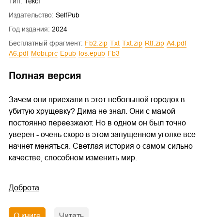
Тип:
Текст
Издательство:
SelfPub
Год издания:
2024
Бесплатный фрагмент:
fb2.zip
txt
txt.zip
rtf.zip
a4.pdf
a6.pdf
mobi.prc
epub
ios.epub
fb3
Полная версия
Зачем они приехали в этот небольшой городок в
убитую хрущевку? Дима не знал. Они с мамой
постоянно переезжают. Но в одном он был точно
уверен - очень скоро в этом запущенном уголке всё
начнет меняться. Светлая история о самом сильно
качестве, способном изменить мир.
Доброта
О книге
Читать