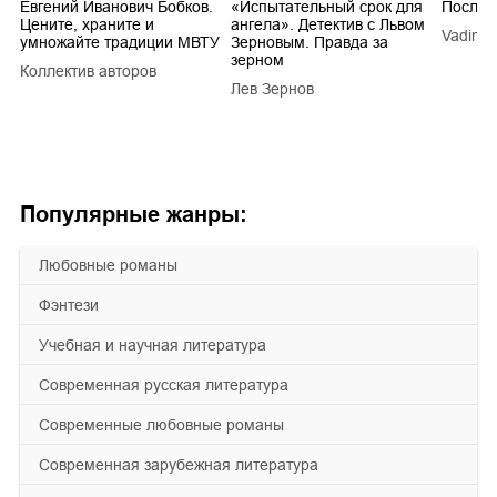
Евгений Иванович Бобков.
«Испытательный срок для
Послед
Цените, храните и
ангела». Детектив с Львом
Vadim V
умножайте традиции МВТУ
Зерновым. Правда за
зерном
Коллектив авторов
a
Лев Зернов
Популярные жанры:
любовные романы
фэнтези
учебная и научная литература
современная русская литература
современные любовные романы
современная зарубежная литература