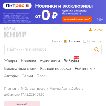
Войти
Поиск:
По книге
По автору
Жанры
Новинки
Аудиокниги
Вебтуны
Бесплатные книги
Краткий пересказ
Рейтинг книг
Авторы
Серии
Блог
Главная
📚
детская проза
Марина Арн
Доброта
добавлено
17.12.2024 08:50