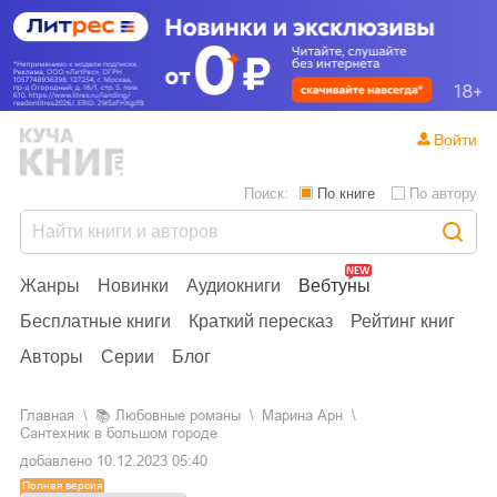
Войти
Поиск:
По книге
По автору
Жанры
Новинки
Аудиокниги
Вебтуны
Бесплатные книги
Краткий пересказ
Рейтинг книг
Авторы
Серии
Блог
Главная
📚
любовные романы
Марина Арн
Сантехник в большом городе
добавлено
10.12.2023 05:40
Полная версия