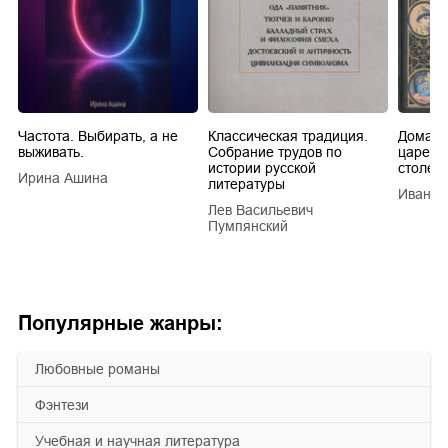
Частота. Выбирать, а не
Классическая традиция.
Домашн
выживать.
Собрание трудов по
царей в
истории русской
столети
Ирина Ашина
литературы
Иван Е
Лев Васильевич
Пумпянский
Популярные жанры:
любовные романы
фэнтези
учебная и научная литература