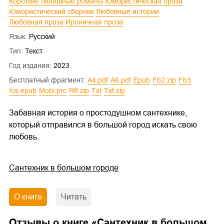
Короткие любовные романы
Юмористическая проза
Юмористический сборник
Любовные истории
Любовная проза
Ироничная проза
Язык:
Русский
Тип:
Текст
Год издания:
2023
Бесплатный фрагмент:
a4.pdf
a6.pdf
epub
fb2.zip
fb3
ios.epub
mobi.prc
rtf.zip
txt
txt.zip
Забавная история о простодушном сантехнике,
который отправился в большой город искать свою
любовь.
Сантехник в большом городе
О книге
Читать
Отзывы о книге «
Сантехник в большом