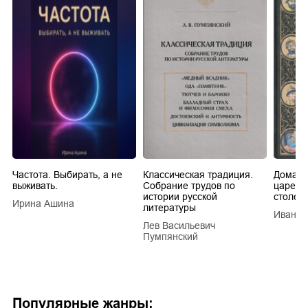
Частота. Выбирать, а не
Классическая традиция.
Домашн
выживать.
Собрание трудов по
царей в
истории русской
столети
Ирина Ашина
литературы
Иван Е
Лев Васильевич
Пумпянский
Популярные жанры: