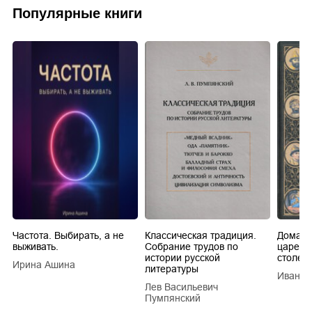
Популярные книги
Частота. Выбирать, а не
Классическая традиция.
Домашн
выживать.
Собрание трудов по
царей в
истории русской
столети
Ирина Ашина
литературы
Иван Е
Лев Васильевич
Пумпянский