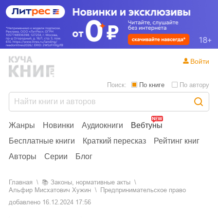
Войти
Поиск:
По книге
По автору
Жанры
Новинки
Аудиокниги
Вебтуны
Бесплатные книги
Краткий пересказ
Рейтинг книг
Авторы
Серии
Блог
Главная
📚
законы, нормативные акты
Альфир Мисхатович Хужин
Предпринимательское право
добавлено
16.12.2024 17:56