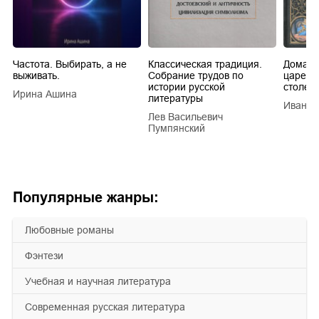
Частота. Выбирать, а не
Классическая традиция.
Домашн
выживать.
Собрание трудов по
царей в
истории русской
столети
Ирина Ашина
литературы
Иван Е
Лев Васильевич
Пумпянский
Популярные жанры:
любовные романы
фэнтези
учебная и научная литература
современная русская литература