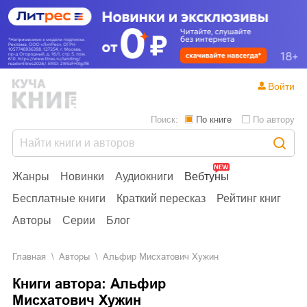
Войти
Поиск:
По книге
По автору
Жанры
Новинки
Аудиокниги
Вебтуны
Бесплатные книги
Краткий пересказ
Рейтинг книг
Авторы
Серии
Блог
Главная
Aвторы
Альфир Мисхатович Хужин
Книги автора: Альфир
Мисхатович Хужин