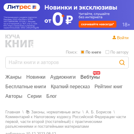
Войти
Поиск:
По книге
По автору
Жанры
Новинки
Аудиокниги
Вебтуны
Бесплатные книги
Краткий пересказ
Рейтинг книг
Авторы
Серии
Блог
Главная
📚
законы, нормативные акты
А. Б. Борисов
Комментарий к Налоговому кодексу Российской Федерации части
первой, части второй (постатейный) с практическими
разъяснениями и постатейными материалами
добавлено
10.12.2023 08:12