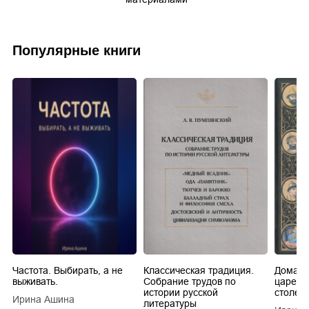
Популярные книги
Частота. Выбирать, а не
Классическая традиция.
Домашн
выживать.
Собрание трудов по
царей в
истории русской
столети
Ирина Ашина
литературы