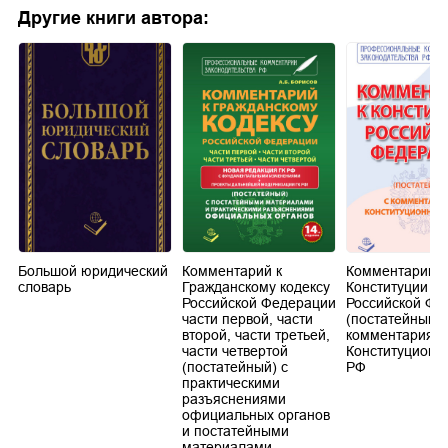
Другие книги автора:
Большой юридический
Комментарий к
Комментарий к
словарь
Гражданскому кодексу
Конституции
ии
Российской Федерации
Российской Фе
части первой, части
(постатейный) 
второй, части третьей,
комментариям
части четвертой
Конституционно
в
(постатейный) с
РФ
практическими
разъяcнениями
официальных органов
и постатейными
материалами