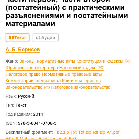
(постатейный) с практическими
разъяснениями и постатейными
материалами
Текст
Aудио
А. Б. Борисов
Жанр:
Законы, нормативные акты
Конституция и кодексы РФ
Юридическая литература
Налоговый кодекс РФ
Налоговое право
Нормативные правовые акты
Комментарии специалиста
Книги для юристов
Законодательство РФ
Налоговое законодательство
Язык:
Русский
Тип:
Текст
Год издания:
2014
ISBN:
978-5-8041-0706-3
Бесплатный фрагмент:
fb2.zip
txt
txt.zip
rtf.zip
a4.pdf
a6.pdf
mobi.prc
epub
ios.epub
fb3