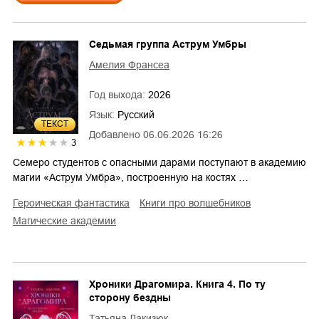
Седьмая группа Аструм Умбры
Амелия Франсеа
Год выхода:
2026
Язык:
Русский
ТЕКСТ
Добавлено
06.06.2026 16:26
3
Семеро студентов с опасными дарами поступают в академию
магии «Аструм Умбра», построенную на костях …
героическая фантастика
книги про волшебников
магические академии
Хроники Драгомира. Книга 4. По ту
сторону бездны
Татьяна Лакизюк