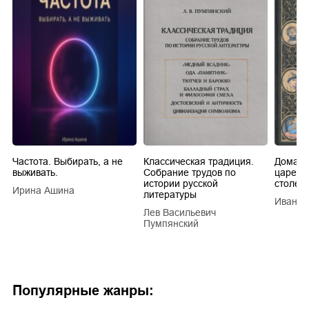
Частота. Выбирать, а не
Классическая традиция.
Домашн
выживать.
Собрание трудов по
царей в
истории русской
столети
Ирина Ашина
литературы
Иван Е
Лев Васильевич
Пумпянский
Популярные жанры: