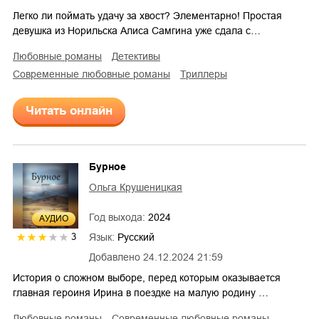
Легко ли поймать удачу за хвост? Элементарно! Простая
девушка из Норильска Алиса Самгина уже сдала с…
любовные романы
детективы
современные любовные романы
триллеры
Читать онлайн
Бурное
Ольга Крушеницкая
Год выхода:
2024
AУДИО
Язык:
Русский
3
Добавлено
24.12.2024 21:59
История о сложном выборе, перед которым оказывается
главная героиня Ирина в поездке на малую родину …
любовные романы
современные любовные романы