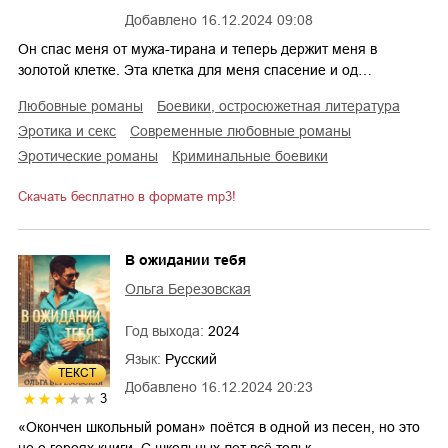
Добавлено
16.12.2024 09:08
Он спас меня от мужа-тирана и теперь держит меня в
золотой клетке. Эта клетка для меня спасение и од…
любовные романы
боевики, остросюжетная литература
эротика и секс
современные любовные романы
эротические романы
криминальные боевики
Скачать бесплатно в формате mp3!
В ожидании тебя
Ольга Березовская
Год выхода:
2024
Язык:
Русский
ТЕКСТ
Добавлено
16.12.2024 20:23
3
«Окончен школьный роман» поётся в одной из песен, но это
не о героях книги. С школьных лет всё тольк…