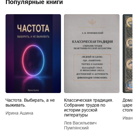
Популярные книги
Частота. Выбирать, а не
Классическая традиция.
Домашн
выживать.
Собрание трудов по
царей в
истории русской
столети
Ирина Ашина
литературы
Иван Е
Лев Васильевич
Пумпянский