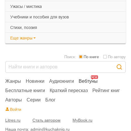
ужасы / мистика
учебники и пособия для вузов
cтихи, поэзия
Еще
жанры
Поиск:
По книге
По автору
Жанры
Новинки
Аудиокниги
Вебтуны
Бесплатные книги
Краткий пересказ
Рейтинг книг
Авторы
Серии
Блог
Войти
Litres.ru
Стать автором
MyBook.ru
Наша почта:
admin@kuchaknig.ru