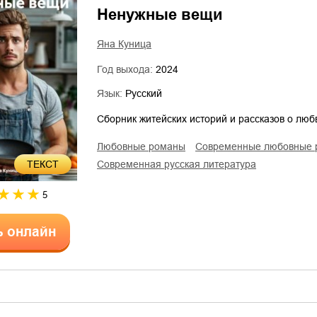
Ненужные вещи
Яна Куница
Год выхода:
2024
Язык:
Русский
Сборник житейских историй и рассказов о лю
любовные романы
современные любовные
ТЕКСТ
современная русская литература
5
ь онлайн