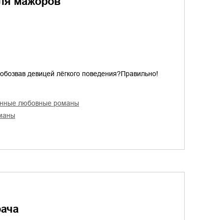
для мажоров
 обозвав девицей лёгкого поведения?Правильно!
енные любовные романы
оманы
рача