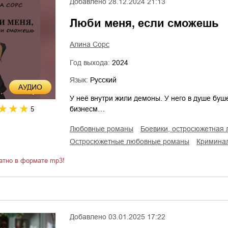
Добавлено
28.12.2024 21:13
Люби меня, если сможешь
Алина Сорс
Год выхода:
2024
Язык:
Русский
AУДИО
У неё внутри жили демоны. У него в душе буше
бизнесм…
5
любовные романы
боевики, остросюжетная
остросюжетные любовные романы
кримина
атно в формате mp3!
Добавлено
03.01.2025 17:22