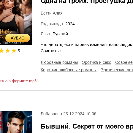
Одна на троих. Простушка 
Бетти Алая
Год выхода:
2024
Язык:
Русский
AУДИО
Что делать, если парень изменил, напоследок
Свинтить к …
5
любовные романы
эротика и секс
соврем
короткие любовные романы
эротические р
атно в формате mp3!
Добавлено
26.12.2024 10:05
Бывший. Секрет от моего в