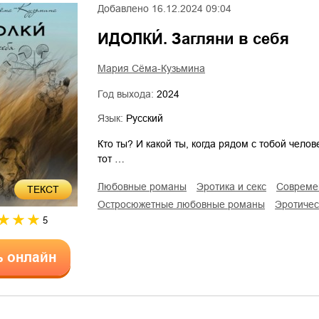
Добавлено
16.12.2024 09:04
ИДОЛКИ́. Загляни в себя
Мария Сёма-Кузьмина
Год выхода:
2024
Язык:
Русский
Кто ты? И какой ты, когда рядом с тобой чело
тот …
любовные романы
эротика и секс
соврем
ТЕКСТ
остросюжетные любовные романы
эротиче
5
ь онлайн