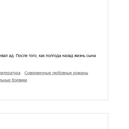
вал ад. После того, как полгода назад жизнь сына
 литература
современные любовные романы
льные боевики