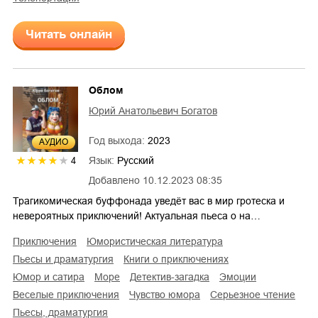
Читать онлайн
Облом
Юрий Анатольевич Богатов
Год выхода:
2023
AУДИО
Язык:
Русский
4
Добавлено
10.12.2023 08:35
Трагикомическая буффонада уведёт вас в мир гротеска и
невероятных приключений! Актуальная пьеса о на…
приключения
юмористическая литература
пьесы и драматургия
книги о приключениях
юмор и сатира
море
детектив-загадка
эмоции
веселые приключения
чувство юмора
серьезное чтение
пьесы, драматургия