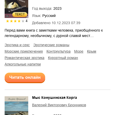
Год выхода:
2023
ТЕКСТ
Язык:
Русский
4
Добавлено
10.12.2023 07:39
Перед вами книга с заметками человека, приобщённого к
легендарному, необычному, с дурной славой мест…
эротика и секс
эротические романы
морские приключения
контркультура
море
Крым
романтическая эротика
курортный роман
алкогольные напитки
Читать онлайн
Мыс Конушинская Корга
Валерий Викторович Бронников