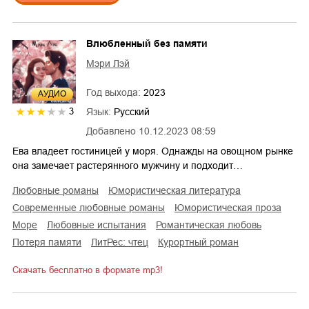
Влюбленный без памяти
Мэри Лэй
Год выхода:
2023
AУДИО
Язык:
Русский
3
Добавлено
10.12.2023 08:59
Ева владеет гостиницей у моря. Однажды на овощном рынке
она замечает растерянного мужчину и подходит…
любовные романы
юмористическая литература
современные любовные романы
юмористическая проза
море
любовные испытания
романтическая любовь
потеря памяти
ЛитРес: чтец
курортный роман
Скачать бесплатно в формате mp3!