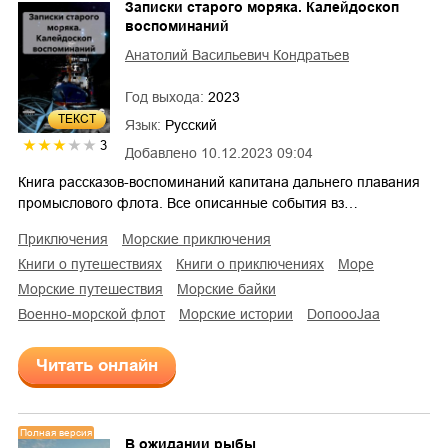
Записки старого моряка. Калейдоскоп
воспоминаний
Анатолий Васильевич Кондратьев
Год выхода:
2023
ТЕКСТ
Язык:
Русский
3
Добавлено
10.12.2023 09:04
Книга рассказов-воспоминаний капитана дальнего плавания
промыслового флота. Все описанные события вз…
приключения
морские приключения
книги о путешествиях
книги о приключениях
море
морские путешествия
морские байки
военно-морской флот
морские истории
DoпоoоJaа
Читать онлайн
Полная версия
В ожидании рыбы