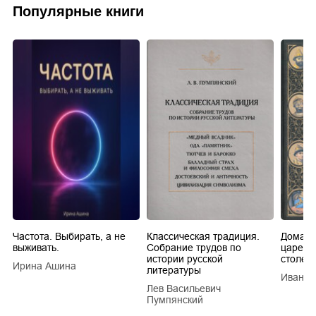
Популярные книги
Частота. Выбирать, а не
Классическая традиция.
Домашн
выживать.
Собрание трудов по
царей в
истории русской
столети
Ирина Ашина
литературы
Иван Е
Лев Васильевич
Пумпянский