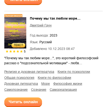
Полная версия
Почему мы так любим море…
Дмитрий Гаун
Год выхода:
2023
Язык:
Русский
ТЕКСТ
Добавлено
10.12.2023 08:47
5
"Почему мы так любим море...", это короткий философский
рассказ о "подсознательной мотивации" - любв…
религия и духовная литература
книги по психологии
общая психология
книги по философии
духовная литература
море
философия жизни
самопознание
сознание
самореализация
Читать онлайн