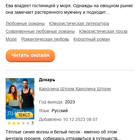
Ева владеет гостиницей у моря. Однажды на овощном рынке
она замечает растерянного мужчину и подходит…
любовные романы
юмористическая литература
современные любовные романы
юмористическая проза
море
романтическая любовь
курортный роман
Читать онлайн
Дикарь
Каролина Шторм Каролина Шторм
Год выхода:
2023
Язык:
Русский
ТЕКСТ
Добавлено
10.12.2023 08:07
3
Тёплые синие волны и белый песок - именно об этом
мечтала героиня, собираясь отправиться в путешеств…