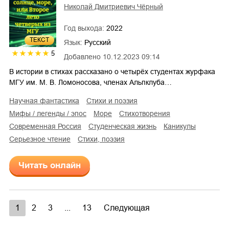
Николай Дмитриевич Чёрный
Год выхода:
2022
ТЕКСТ
Язык:
Русский
5
Добавлено
10.12.2023 09:14
В истории в стихах рассказано о четырёх студентах журфака
МГУ им. М. В. Ломоносова, членах Альпклуба…
научная фантастика
стихи и поэзия
мифы / легенды / эпос
море
стихотворения
современная Россия
студенческая жизнь
каникулы
серьезное чтение
cтихи, поэзия
Читать онлайн
1
2
3
...
13
Следующая