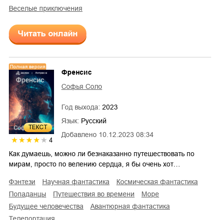
веселые приключения
Читать онлайн
Полная версия
Френсис
Софья Соло
Год выхода:
2023
Язык:
Русский
ТЕКСТ
Добавлено
10.12.2023 08:34
4
Как думаешь, можно ли безнаказанно путешествовать по
мирам, просто по велению сердца, я бы очень хот…
фэнтези
научная фантастика
космическая фантастика
попаданцы
путешествия во времени
море
будущее человечества
авантюрная фантастика
телепортация