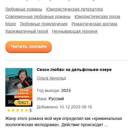
любовные романы
юмористическая литература
современные любовные романы
юмористическая проза
море
любовные приключения
романтическая эротика
харизматичный герой
неунывающая героиня
Читать онлайн
Cезон любви на дельфиньем озере
Ольга Арнольд
Год выхода:
2023
Язык:
Русский
ТЕКСТ
Добавлено
10.12.2023 08:16
5
Жанр этого романа мой муж определил как «криминальная
зоологическая мелодрама». Действие происходит …