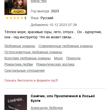
Мила Чер
Год выхода:
2023
AУДИО
Язык:
Русский
5
Добавлено
10.12.2023 07:38
Тёплое море, красивые горы, лето, отпуск... Он - курортник,
она - гид-инструктор. Что их может связы…
любовные романы
современные любовные романы
остросюжетные любовные романы
короткие любовные романы
море
природа
романтика любви
романтическая эротика
сексуальные отношения
Скачать бесплатно в формате mp3!
Санёчек, или Приключения в Лисьей
бухте
Александр Лебедев