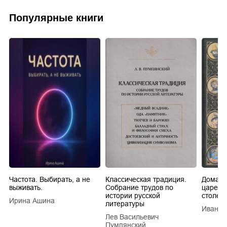
Популярные книги
Частота. Выбирать, а не
Классическая традиция.
Домашн
выживать.
Собрание трудов по
царей в
истории русской
столети
Ирина Ашина
литературы
Иван Е
Лев Васильевич
Пумпянский