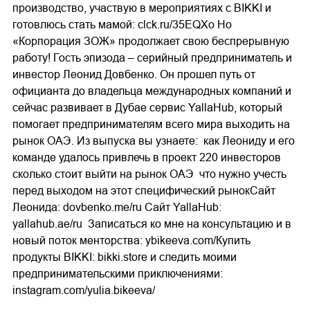
производство, участвую в мероприятиях с BIKKI и
готовлюсь стать мамой: clck.ru/35EQXo Но
«Корпорация ЗОЖ» продолжает свою беспрерывную
работу! Гость эпизода – серийный предприниматель и
инвестор Леонид Довбенко. Он прошел путь от
официанта до владельца международных компаний и
сейчас развивает в Дубае сервис YallaHub, который
помогает предпринимателям всего мира выходить на
рынок ОАЭ. Из выпуска вы узнаете: как Леониду и его
команде удалось привлечь в проект 220 инвесторов
сколько стоит выйти на рынок ОАЭ что нужно учесть
перед выходом на этот специфический рынокСайт
Леонида: dovbenko.me/ru Сайт YallaHub:
yallahub.ae/ru Записаться ко мне на консультацию и в
новый поток менторства: ybikeeva.com/Купить
продукты BIKKI: bikki.store и следить моими
предпринимательскими приключениями:
instagram.com/yulia.bikeeva/