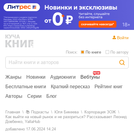
Войти
Поиск:
По книге
По автору
Жанры
Новинки
Аудиокниги
Вебтуны
Бесплатные книги
Краткий пересказ
Рейтинг книг
Авторы
Серии
Блог
Главная
📚
Подкасты
Юля Бикеева
Корпорация ЗОЖ
Как выйти на новый рынок и не разориться? Рассказывает Леонид
Довбенко, YallaHub
добавлено
17.06.2024 14:24