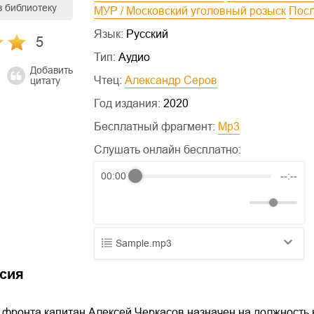
в библиотеку
МУР / Московский уголовный розыск
По
Язык:
Русский
5
Тип:
Аудио
Добавить
Чтец:
Александр Серов
цитату
Год издания:
2020
Бесплатный фрагмент:
mp3
Слушать онлайн бесплатно:
00:00
--:--
Sample.mp3
01.mp3
25:10
сия
02.mp3
20:50
фронта капитан Алексей Черкасов назначен на должность н