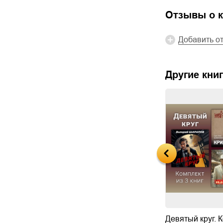
Отзывы о к
Добавить о
Другие книг
трашный след
Золотое пепелище
Девятый круг. 