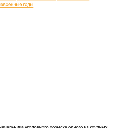
слевоенные годы
ачальника уголовного розыска одного из крупных