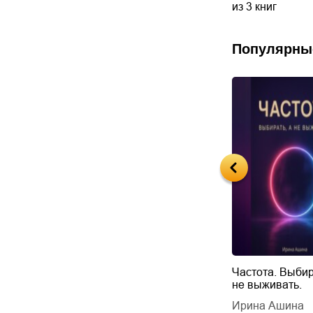
из 3 книг
Популярны
Будущий автор
Частота. Выбир
не выживать.
дарчук Паули
Литрес Самиздат
дарчук Паули
Ирина Ашина