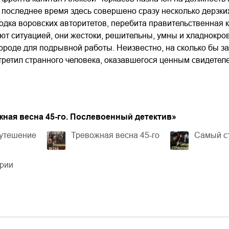
03.mp3
14:00
 последнее время здесь совершено сразу несколько дерзки
одка воровских авторитетов, перебита правительственная
т ситуацией, они жестоки, решительны, умны и хладнокров
ороде для подрывной работы. Неизвестно, на сколько бы за
третил странного человека, оказавшегося ценным свидете
жная весна 45-го. Послевоенный детектив
»
 утешение
Тревожная весна 45-го
Самый с
ерии