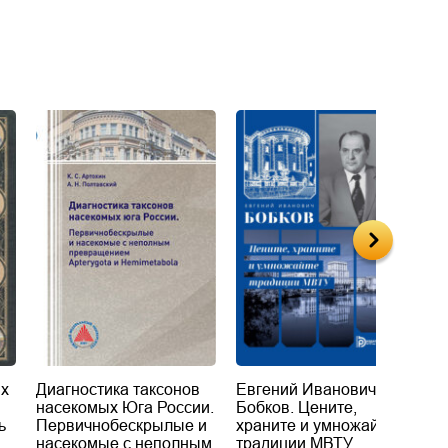
их
Диагностика таксонов
Евгений Иванович
«
насекомых Юга России.
Бобков. Цените,
д
ь
Первичнобескрылые и
храните и умножайте
Л
насекомые с неполным
традиции МВТУ
П