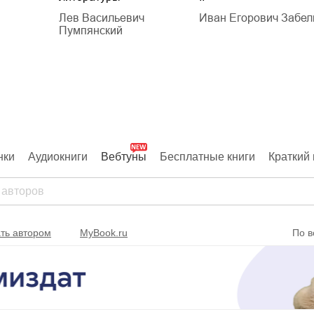
Лев Васильевич
Иван Егорович Забел
Пумпянский
нки
Аудиокниги
Вебтуны
Бесплатные книги
Краткий 
ть автором
MyBook.ru
По в