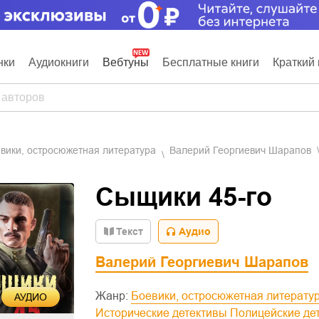
нки
Аудиокниги
Вебтуны
Бесплатные книги
Краткий 
евики, остросюжетная литература
Валерий Георгиевич Шарапов
Сыщики 45-го
Текст
Аудио
Валерий Георгиевич Шарапов
Жанр:
Боевики, остросюжетная литерату
АУДИО
Исторические детективы
Полицейские де