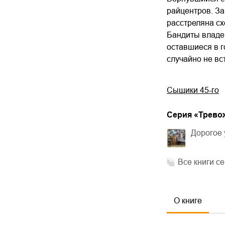
райцентров. За
расстреляна сх
Бандиты владею
оставшиеся в г
случайно не вс
Сыщики 45-го
Cерия «
Трево
Дорогое
Все книги с
О книге