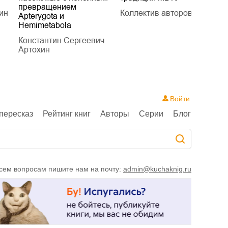
превращением
ин
Коллектив авторов
Л
Apterygota и
Hemimetabola
Константин Сергеевич
Артохин
Войти
пересказ
Рейтинг книг
Авторы
Серии
Блог
сем вопросам пишите нам на почту:
admin@kuchaknig.ru