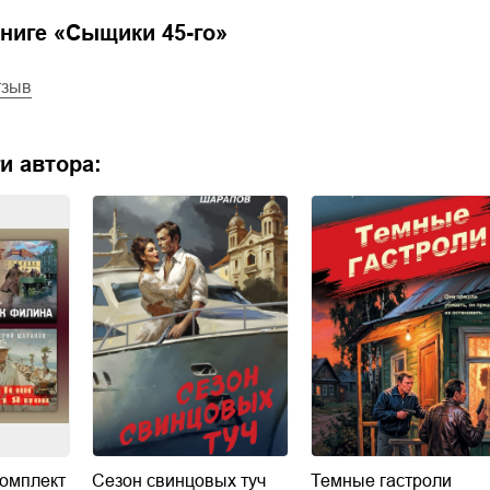
ниге «
Сыщики 45-го
»
тзыв
и автора:
Комплект
Сезон свинцовых туч
Темные гастроли