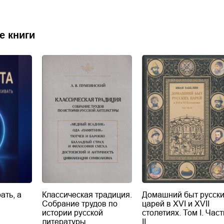
е книги
ать, а
Классическая традиция.
Домашний быт русск
Собрание трудов по
царей в XVI и XVII
истории русской
столетиях. Том I. Част
литературы
II