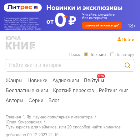
Войти
Поиск:
По книге
По автору
Жанры
Новинки
Аудиокниги
Вебтуны
Бесплатные книги
Краткий пересказ
Рейтинг книг
Авторы
Серии
Блог
Главная
📚
научно-популярная литература
Юлия Кочаровская
Путь юриста для чайников, или 20 способов найти клиентов
добавлено
09.12.2023 21:10