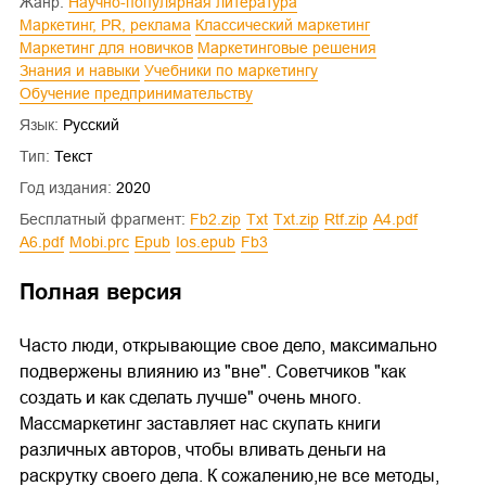
Жанр:
Научно-популярная литература
Маркетинг, PR, реклама
Классический маркетинг
Маркетинг для новичков
Маркетинговые решения
Знания и навыки
Учебники по маркетингу
Обучение предпринимательству
Язык:
Русский
Тип:
Текст
Год издания:
2020
Бесплатный фрагмент:
fb2.zip
txt
txt.zip
rtf.zip
a4.pdf
a6.pdf
mobi.prc
epub
ios.epub
fb3
Полная версия
Часто люди, открывающие свое дело, максимально
подвержены влиянию из "вне". Советчиков "как
создать и как сделать лучше" очень много.
Массмаркетинг заставляет нас скупать книги
различных авторов, чтобы вливать деньги на
раскрутку своего дела. К сожалению,не все методы,