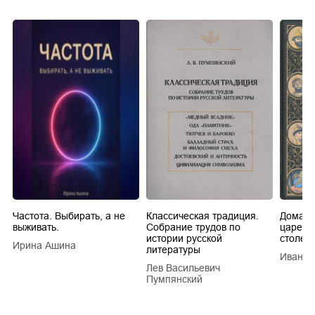
Частота. Выбирать, а не
Классическая традиция.
Домашн
выживать.
Собрание трудов по
царей в
истории русской
столети
Ирина Ашина
литературы
Иван Е
Лев Васильевич
Пумпянский