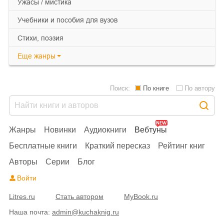
ужасы / мистика
учебники и пособия для вузов
cтихи, поэзия
Еще
жанры
Поиск:
По книге
По автору
Жанры
Новинки
Аудиокниги
Вебтуны
Бесплатные книги
Краткий пересказ
Рейтинг книг
Авторы
Серии
Блог
Войти
Litres.ru
Стать автором
MyBook.ru
Наша почта:
admin@kuchaknig.ru