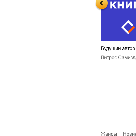
и – ожившая
Очередь
Будущий автор
Ирина Одарчук Паули
Литрес Самизд
еньевич
Ирина Одарчук Паули
Жанры
Нови