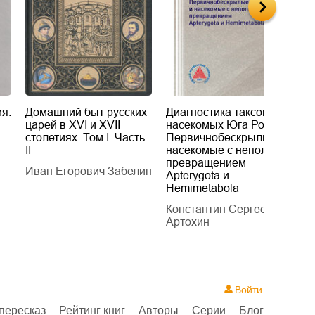
я.
Домашний быт русских
Диагностика таксонов
Е
царей в XVI и XVII
насекомых Юга России.
Б
столетиях. Том I. Часть
Первичнобескрылые и
х
II
насекомые с неполным
т
превращением
Иван Егорович Забелин
К
Apterygota и
Hemimetabola
Константин Сергеевич
Артохин
Войти
пересказ
Рейтинг книг
Авторы
Серии
Блог