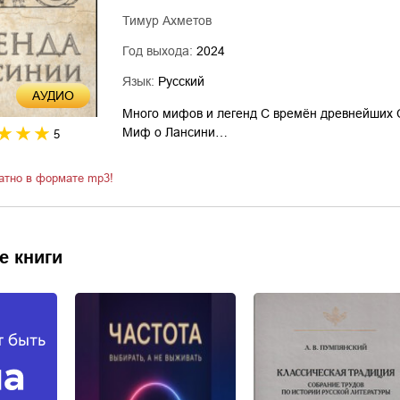
Тимур Ахметов
Год выхода:
2024
Язык:
Русский
AУДИО
Много мифов и легенд С времён древнейших С
Миф о Лансини…
5
атно в формате mp3!
е книги