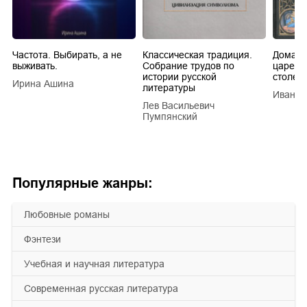
Частота. Выбирать, а не
Классическая традиция.
Домашн
выживать.
Собрание трудов по
царей в
истории русской
столети
Ирина Ашина
литературы
Иван Е
Лев Васильевич
Пумпянский
Популярные жанры:
любовные романы
фэнтези
учебная и научная литература
современная русская литература