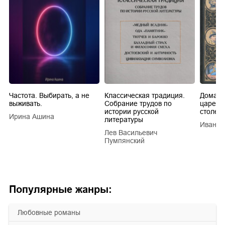
Частота. Выбирать, а не
Классическая традиция.
Домашн
выживать.
Собрание трудов по
царей в
истории русской
столети
Ирина Ашина
литературы
Иван Е
Лев Васильевич
Пумпянский
Популярные жанры:
любовные романы