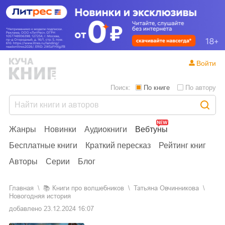
Войти
Поиск:
По книге
По автору
Жанры
Новинки
Аудиокниги
Вебтуны
Бесплатные книги
Краткий пересказ
Рейтинг книг
Авторы
Серии
Блог
Главная
📚
книги про волшебников
Татьяна Овчинникова
Новогодняя история
добавлено
23.12.2024 16:07