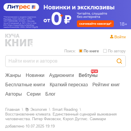
Войти
Поиск:
По книге
По автору
Жанры
Новинки
Аудиокниги
Вебтуны
Бесплатные книги
Краткий пересказ
Рейтинг книг
Авторы
Серии
Блог
Главная
📚
экология
Smart Reading
Восстановление климата. Единственный сценарий выживания
человечества. Питер Фиковски, Кэрол Дуглис. Саммари
добавлено
10.07.2025 19:19