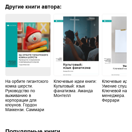
Другие книги автора:
На орбите гигантского
Ключевые идеи книги:
Ключевые идеи
комка шерсти.
Культовый: язык
Умение слушат
Руководство по
фанатизма. Аманда
Ключевой навы
выживанию в
Монтелл
менеджера. Бе
корпорации для
Феррари
клоунов. Гордон
Маккензи. Саммари
Популярные книги