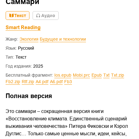
Саммари
Текст
Aудио
Smart Reading
Жанр:
Экология
Будущее и технологии
Язык:
Русский
Тип:
Текст
Год издания:
2025
Бесплатный фрагмент:
ios.epub
mobi.prc
epub
txt
txt.zip
fb2.zip
rtf.zip
a4.pdf
a6.pdf
fb3
Полная версия
Это саммари – сокращенная версия книги
«Восстановление климата. Единственный сценарий
выживания человечества» Питера Фиковски и Кэрол
Дуглис… Только самые ценные мысли, идеи, кейсы,