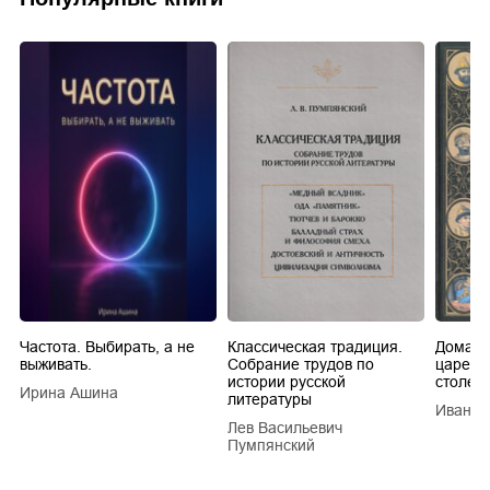
Частота. Выбирать, а не
Классическая традиция.
Домашн
выживать.
Собрание трудов по
царей в
истории русской
столети
Ирина Ашина
литературы
Иван Е
Лев Васильевич
Пумпянский