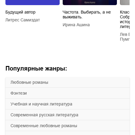
Будущий автор
Частота. Выбирать, а не
Класси
выживать.
Собран
Литрес Самиздат
истори
Ирина Ашина
литера
Лев Ва
Пумпян
Популярные жанры:
любовные романы
фэнтези
учебная и научная литература
современная русская литература
современные любовные романы