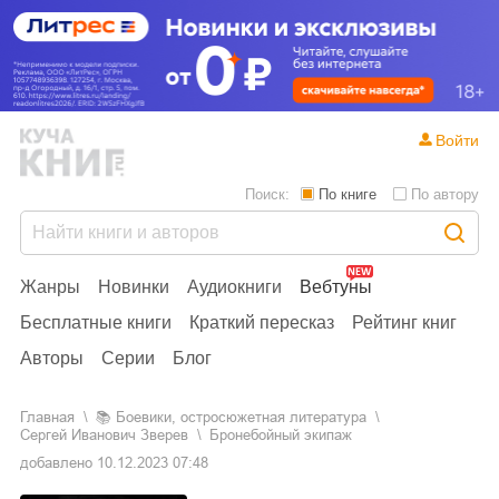
Войти
Поиск:
По книге
По автору
Жанры
Новинки
Аудиокниги
Вебтуны
Бесплатные книги
Краткий пересказ
Рейтинг книг
Авторы
Серии
Блог
Главная
📚
боевики, остросюжетная литература
Сергей Иванович Зверев
Бронебойный экипаж
добавлено
10.12.2023 07:48