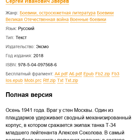
Сергей Иванович Зверев
Жанр:
Боевики, остросюжетная литература
Боевики
Великая Отечественная война
Военные боевики
Язык:
Русский
Тип:
Текст
Издательство:
Эксмо
Год издания:
2018
ISBN:
978-5-04-097568-6
Бесплатный фрагмент:
a4.pdf
a6.pdf
epub
fb2.zip
fb3
ios.epub
mobi.prc
rtf.zip
txt
txt.zip
Полная версия
Осень 1941 года. Враг у стен Москвы. Один из
плацдармов удерживает сводный механизированный
корпус, в котором сражается экипаж танка Т-34
младшего лейтенанта Алексея Соколова. В самый