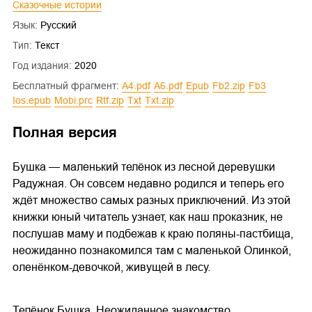
Сказочные истории
Язык:
Русский
Тип:
Текст
Год издания:
2020
Бесплатный фрагмент:
a4.pdf
a6.pdf
epub
fb2.zip
fb3
ios.epub
mobi.prc
rtf.zip
txt
txt.zip
Полная версия
Бушка — маленький телёнок из лесной деревушки
Радужная. Он совсем недавно родился и теперь его
ждёт множество самых разных приключений. Из этой
книжки юный читатель узнает, как наш проказник, не
послушав маму и подбежав к краю поляны-пастбища,
неожиданно познакомился там с маленькой Олинкой,
оленёнком-девочкой, живущей в лесу.
Телёнок Бушка. Неожиданное знакомство