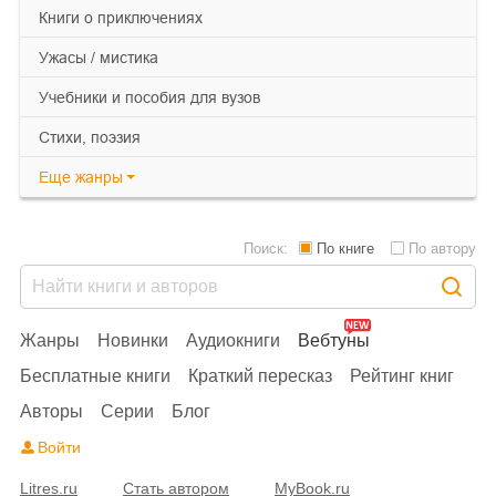
книги о приключениях
ужасы / мистика
учебники и пособия для вузов
cтихи, поэзия
Еще
жанры
Поиск:
По книге
По автору
Жанры
Новинки
Аудиокниги
Вебтуны
Бесплатные книги
Краткий пересказ
Рейтинг книг
Авторы
Серии
Блог
Войти
Litres.ru
Стать автором
MyBook.ru