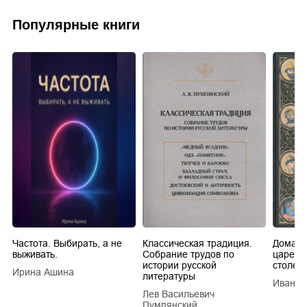
Популярные книги
Частота. Выбирать, а не
Классическая традиция.
Домашн
выживать.
Собрание трудов по
царей в
истории русской
столети
Ирина Ашина
литературы
Иван Е
Лев Васильевич
Пумпянский