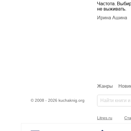
Будущий автор
Частота. Выбир
не выживать.
дарчук Паули
Литрес Самиздат
дарчук Паули
Ирина Ашина
Жанры
Нови
© 2008 - 2026 kuchaknig.org
Litres.ru
Ста