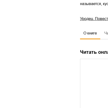
называется, ку
Уродец. Повес
О книге
Ч
Читать онл