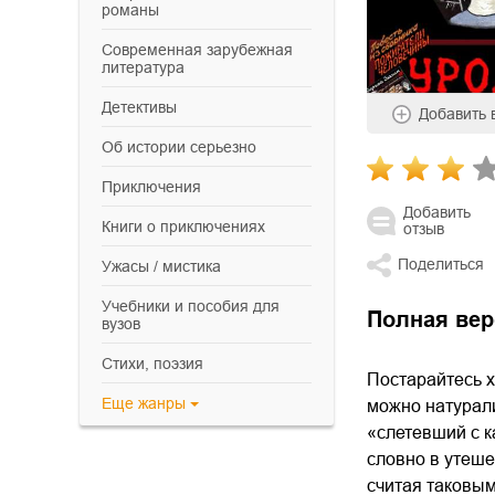
романы
современная зарубежная
литература
детективы
Добавить
об истории серьезно
приключения
Добавить
книги о приключениях
отзыв
Поделиться
ужасы / мистика
учебники и пособия для
Полная вер
вузов
cтихи, поэзия
Постарайтесь х
Еще
жанры
можно натурали
«слетевший с к
словно в утеш
считая таковым