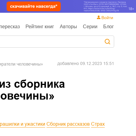
Войти
пересказ
Рейтинг книг
Авторы
Серии
Блог
добавлено
09.12.2023 15:51
жиратели человечины»
из сборника
ловечины»
трашилки и ужастики
Сборник рассказов
Страх