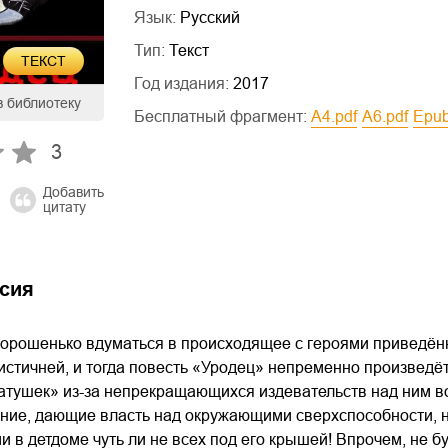
Язык:
Русский
Тип:
Текст
ТЕКСТ
Год издания:
2017
в библиотеку
Бесплатный фрагмент:
a4.pdf
a6.pdf
epu
3
Добавить
цитату
сия
орошенько вдуматься в происходящее с героями приведённой
стичней, и тогда повесть «Уродец» непременно произведёт
атушек» из-за непрекращающихся издевательств над ним во
ение, дающие власть над окружающими сверхспособности, 
и в детдоме чуть ли не всех под его крышей! Впрочем, не б