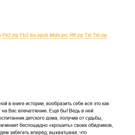
b
fb2.zip
fb3
ios.epub
mobi.prc
rtf.zip
txt
txt.zip
 в книге истории, вообразить себе всё это как
 на Вас впечатление. Ещё бы! Ведь в ней
спитанник детского дома, получив от судьбы,
начинает беспощадно «крошить» своих обидчиков,
удем забегать вперёд, выхватывая, что