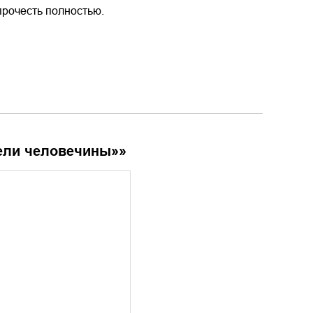
прочесть полностью.
тели человечины»
»