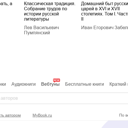
ать, а
Классическая традиция.
Домашний быт русск
Собрание трудов по
царей в XVI и XVII
истории русской
столетиях. Том I. Част
литературы
II
Лев Васильевич
Иван Егорович Забел
Пумпянский
нки
Аудиокниги
Вебтуны
Бесплатные книги
Краткий 
ть автором
MyBook.ru
По в