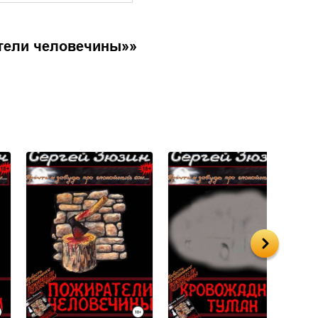
атели человечины»
»