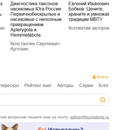
их
Диагностика таксонов
Евгений Иванович
«
насекомых Юга России.
Бобков. Цените,
д
ь
Первичнобескрылые и
храните и умножайте
Л
насекомые с неполным
традиции МВТУ
П
превращением
ин
Коллектив авторов
Л
Apterygota и
Hemimetabola
Константин Сергеевич
Артохин
Войти
пересказ
Рейтинг книг
Авторы
Серии
Блог
сем вопросам пишите нам на почту:
admin@kuchaknig.ru