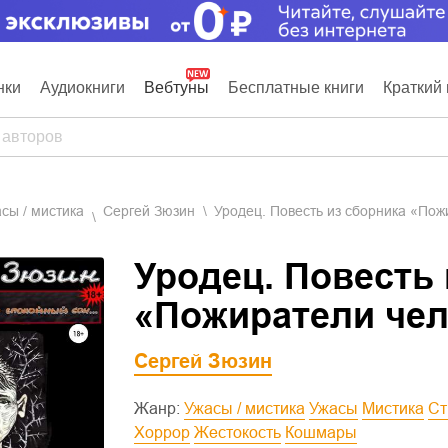
нки
Аудиокниги
Вебтуны
Бесплатные книги
Краткий 
асы / мистика
Сергей Зюзин
Уродец. Повесть из сборника «По
Уродец. Повесть 
«Пожиратели че
Сергей Зюзин
Жанр:
Ужасы / мистика
Ужасы
Мистика
С
Хоррор
Жестокость
Кошмары