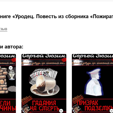
ниге «
Уродец. Повесть из сборника «Пожир
тзыв
и автора: