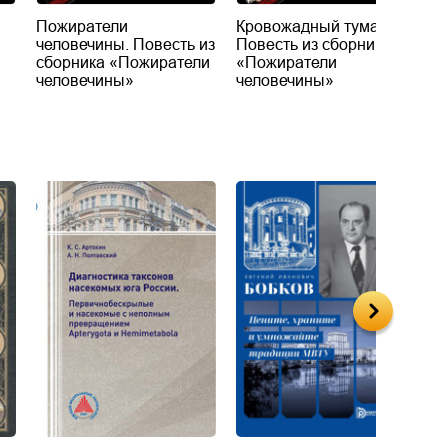
Пожиратели
Кровожадный туман.
Т
человечины. Повесть из
Повесть из сборника
с
сборника «Пожиратели
«Пожиратели
человечины»
человечины»