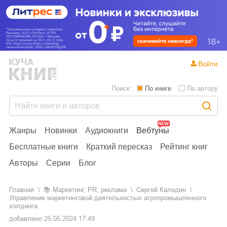
Войти
Поиск:
По книге
По автору
Жанры
Новинки
Аудиокниги
Вебтуны
Бесплатные книги
Краткий пересказ
Рейтинг книг
Авторы
Серии
Блог
Главная
📚
маркетинг, PR, реклама
Сергей Каледин
Управление маркетинговой деятельностью агропромышленного
холдинга
добавлено
25.05.2024 17:49