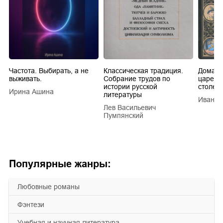
Частота. Выбирать, а не
Классическая традиция.
Домашн
выживать.
Собрание трудов по
царей в
истории русской
столети
Ирина Ашина
литературы
Иван Е
Лев Васильевич
Пумпянский
Популярные жанры:
любовные романы
фэнтези
учебная и научная литература