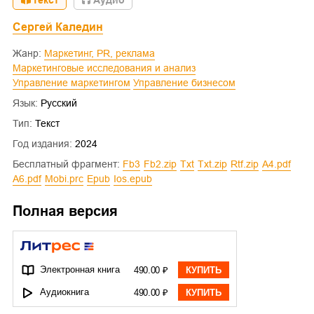
Сергей Каледин
Жанр:
Маркетинг, PR, реклама
Маркетинговые исследования и анализ
Управление маркетингом
Управление бизнесом
Язык:
Русский
Тип:
Текст
Год издания:
2024
Бесплатный фрагмент:
fb3
fb2.zip
txt
txt.zip
rtf.zip
a4.pdf
a6.pdf
mobi.prc
epub
ios.epub
Полная версия
Электронная книга
490.00 ₽
КУПИТЬ
Аудиокнига
490.00 ₽
КУПИТЬ