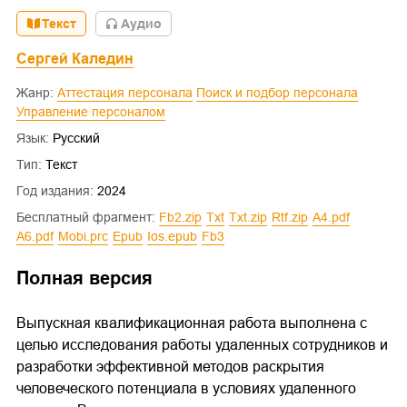
Текст
Aудио
Сергей Каледин
Жанр:
Аттестация персонала
Поиск и подбор персонала
Управление персоналом
Язык:
Русский
Тип:
Текст
Год издания:
2024
Бесплатный фрагмент:
fb2.zip
txt
txt.zip
rtf.zip
a4.pdf
a6.pdf
mobi.prc
epub
ios.epub
fb3
Полная версия
Выпускная квалификационная работа выполнена с
целью исследования работы удаленных сотрудников и
разработки эффективной методов раскрытия
человеческого потенциала в условиях удаленного