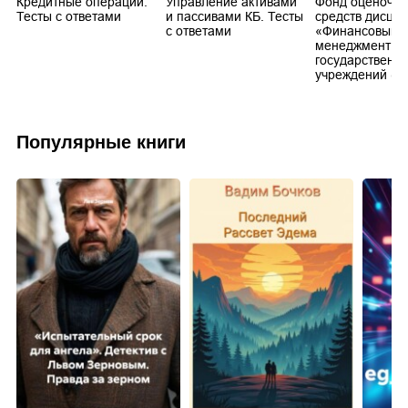
Кредитные операции.
Управление активами
Фонд оценочн
Тесты с ответами
и пассивами КБ. Тесты
средств дисци
с ответами
«Финансовый
менеджмент
государственн
учреждений (Г
Популярные книги