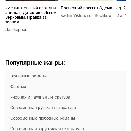
.
«Испытательный срок для
Последний рассвет Эдема
eg_20s
ангела». Детектив с Львом
Vadim Viktorovich Bochkow
Имя1 
ТУ
Зерновым. Правда за
зерном
Лев Зернов
Популярные жанры:
любовные романы
фэнтези
учебная и научная литература
современная русская литература
современные любовные романы
современная зарубежная литература