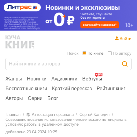
Войти
Поиск:
По книге
По автору
Жанры
Новинки
Аудиокниги
Вебтуны
Бесплатные книги
Краткий пересказ
Рейтинг книг
Авторы
Серии
Блог
Главная
📚
аттестация персонала
Сергей Каледин
Совершенствование использования человеческого потенциала в
условиях работы в удаленном доступе
добавлено
23.04.2024 10:25