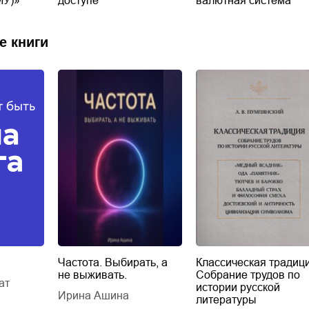
МУ)»
доступе
валютная система
е книги
Частота. Выбирать, а
Классическая традици
не выживать.
Собрание трудов по
ат
истории русской
Ирина Ашина
литературы