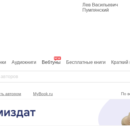
Лев Васильевич
Пумпянский
нки
Аудиокниги
Вебтуны
Бесплатные книги
Краткий 
ть автором
MyBook.ru
По в