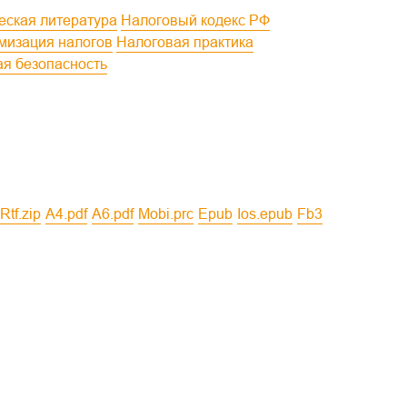
ческая литература
Налоговый кодекс РФ
имизация налогов
Налоговая практика
ая безопасность
rtf.zip
a4.pdf
a6.pdf
mobi.prc
epub
ios.epub
fb3