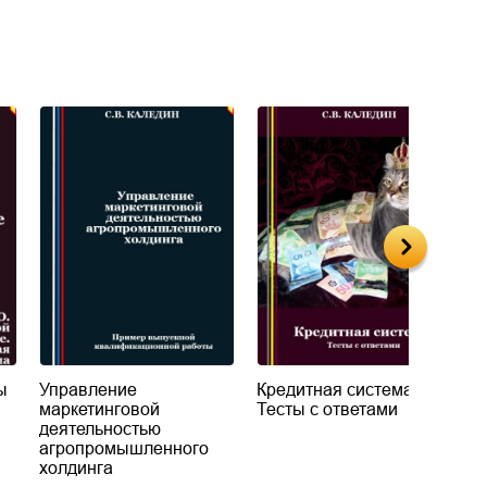
ы
Управление
Кредитная система.
К
маркетинговой
Тесты с ответами
Р
деятельностью
о
агропромышленного
холдинга