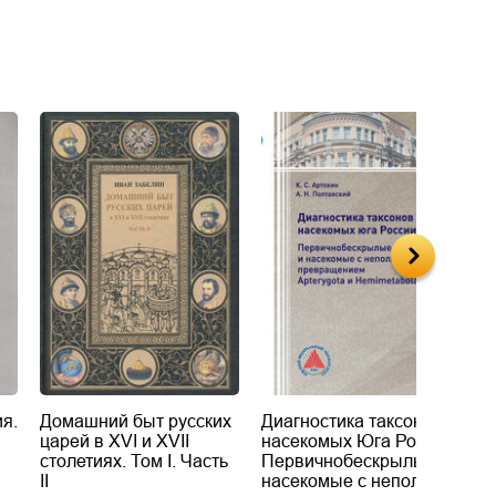
я.
Домашний быт русских
Диагностика таксонов
Е
царей в XVI и XVII
насекомых Юга России.
Б
столетиях. Том I. Часть
Первичнобескрылые и
х
II
насекомые с неполным
т