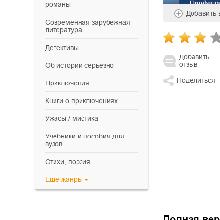
романы
Добавить
современная зарубежная
литература
детективы
Добавить
отзыв
об истории серьезно
Поделиться
приключения
книги о приключениях
ужасы / мистика
учебники и пособия для
вузов
cтихи, поэзия
Еще
жанры
Полная вер