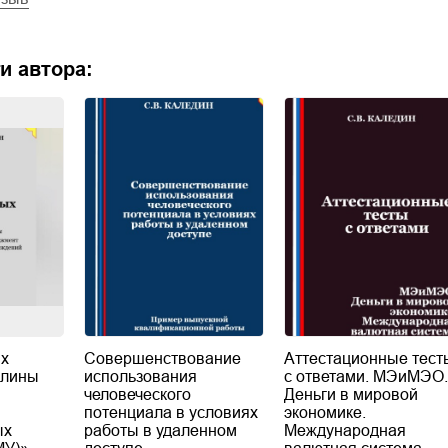
и автора:
ых
Совершенствование
Аттестационные тест
плины
использования
с ответами. МЭиМЭО.
человеческого
Деньги в мировой
потенциала в условиях
экономике.
ых
работы в удаленном
Международная