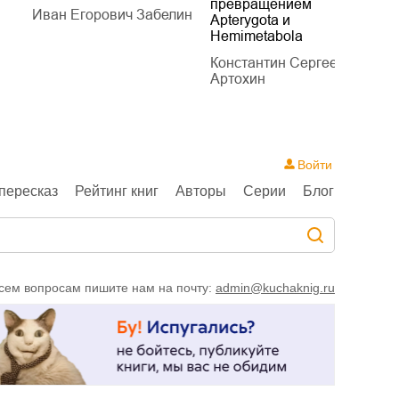
превращением
Иван Егорович Забелин
К
Apterygota и
Hemimetabola
Константин Сергеевич
Артохин
Войти
пересказ
Рейтинг книг
Авторы
Серии
Блог
сем вопросам пишите нам на почту:
admin@kuchaknig.ru