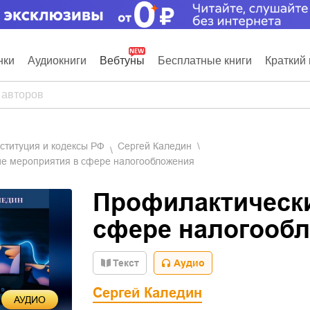
нки
Аудиокниги
Вебтуны
Бесплатные книги
Краткий 
нституция и кодексы РФ
Сергей Каледин
е мероприятия в сфере налогообложения
Профилактически
сфере налогооб
Текст
Аудио
Сергей Каледин
АУДИО