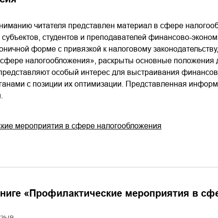
02.mp3
20:50
вниманию читателя представлен материал в сфере налогоо
03.mp3
14:00
субъектов, студентов и преподавателей финансово-эконом
коничной форме с привязкой к налоговому законодательств
 сфере налогообложения», раскрыты основные положения 
представляют особый интерес для выстраивания финансов
анами с позиции их оптимизации. Представленная информа
.
кие мероприятия в сфере налогообложения
ниге «
Профилактические мероприятия в сф
тзыв