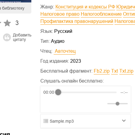
Жанр:
Конституция и кодексы РФ
Юриди
в библиотеку
Налоговое право
Налогообложение
Опт
Профилактика правонарушений
Налогов
3
Язык:
Русский
Добавить
цитату
Тип:
Аудио
Чтец:
 Авточтец
Год издания:
2023
Бесплатный фрагмент:
fb2.zip
txt
txt.zip
Слушать онлайн бесплатно:
00:00
--:--
Sample.mp3
01.mp3
25:10
сия