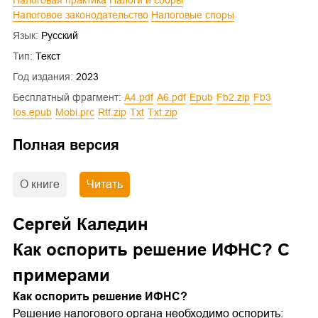
Налоговое законодательство
Налоговые споры
Язык:
Русский
Тип:
Текст
Год издания:
2023
Бесплатный фрагмент:
a4.pdf
a6.pdf
epub
fb2.zip
fb3
ios.epub
mobi.prc
rtf.zip
txt
txt.zip
Полная версия
О книге
Читать
Сергей Каледин
Как оспорить решение ИФНС? С
примерами
Как оспорить решение ИФНС?
Решение налогового органа необходимо оспорить: