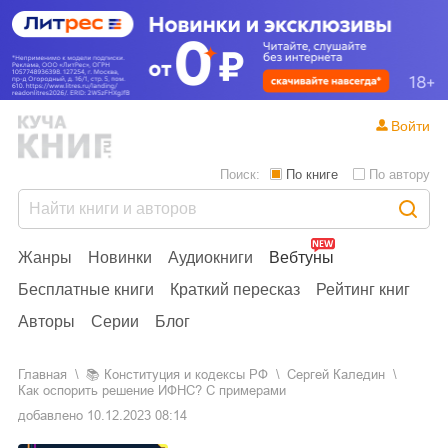
Войти
Поиск:
По книге
По автору
Жанры
Новинки
Аудиокниги
Вебтуны
Бесплатные книги
Краткий пересказ
Рейтинг книг
Авторы
Серии
Блог
Главная
📚
конституция и кодексы РФ
Сергей Каледин
Как оспорить решение ИФНС? С примерами
добавлено
10.12.2023 08:14