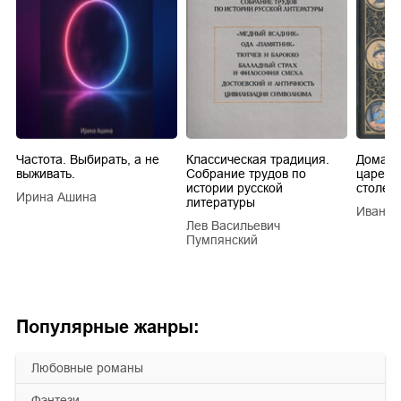
Частота. Выбирать, а не
Классическая традиция.
Домашн
выживать.
Собрание трудов по
царей в
истории русской
столети
Ирина Ашина
литературы
Иван Е
Лев Васильевич
Пумпянский
Популярные жанры:
любовные романы
фэнтези