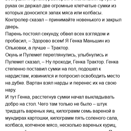
руках он держал две огромные клетчатые сумки из
которых доносился запах мяса или колбасы.
Контролер сказал – принимайте новенького и закрыл
дверь.
Парень постоял секунду, обвел всех взглядом и
пробасил, – Здорово всем! Я Генка Маньшин из
Ольховки, а лучше – Трактор.
Окунь и Пулемет переглянулись, улыбнулись и
Пулемет сказал, – Ну проходи, Генка Трактор. Генка
степенно поставил сумки на пол, подошел к
нардистам, извинился и попросил освободить место
на дубке. Вартан взял нарды и перенес их на свою
нару.
И тут Генка, расстегнув сумки начал выкладывать
добро на стол. Чего там только не было – штук
тридцать вареных яиц, килограмм семь вареной в
мундирах картошки, килограмм пять соленого сала,
колбаса, копченое мясо, несколько вареных куриц,