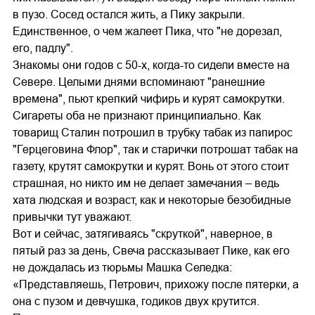
в пузо. Сосед остался жить, а Пику закрыли.
Единственное, о чем жалеет Пика, что "не дорезал,
его, падлу".
Знакомы они годов с 50-х, когда-то сидели вместе на
Севере. Целыми днями вспоминают "ранешние
времена", пьют крепкий чифирь и курят самокрутки.
Сигареты оба не признают принципиально. Как
товарищ Сталин потрошил в трубку табак из папирос
"Герцеговина Флор", так и старички потрошат табак на
газету, крутят самокрутки и курят. Вонь от этого стоит
страшная, но никто им не делает замечания – ведь
хата людская и возраст, как и некоторые безобидные
привычки тут уважают.
Вот и сейчас, затягиваясь "скруткой", наверное, в
пятый раз за день, Свеча рассказывает Пике, как его
не дождалась из тюрьмы Машка Селедка:
«Представляешь, Петрович, прихожу после пятерки, а
она с пузом и девчушка, годиков двух крутится.