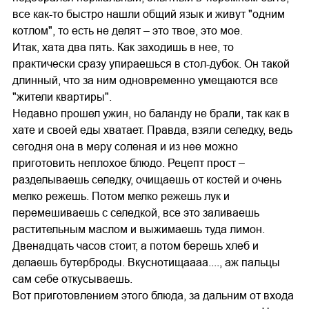
все как-то быстро нашли общий язык и живут "одним
котлом", то есть не делят – это твое, это мое.
Итак, хата два пять. Как заходишь в нее, то
практически сразу упираешься в стол-дубок. Он такой
длинный, что за ним одновременно умещаются все
"жители квартиры".
Недавно прошел ужин, но баланду не брали, так как в
хате и своей еды хватает. Правда, взяли селедку, ведь
сегодня она в меру соленая и из нее можно
приготовить неплохое блюдо. Рецепт прост –
разделываешь селедку, очищаешь от костей и очень
мелко режешь. Потом мелко режешь лук и
перемешиваешь с селедкой, все это заливаешь
растительным маслом и выжимаешь туда лимон.
Двенадцать часов стоит, а потом берешь хлеб и
делаешь бутерброды. Вкуснотищаааа...., аж пальцы
сам себе откусываешь.
Вот приготовлением этого блюда, за дальним от входа