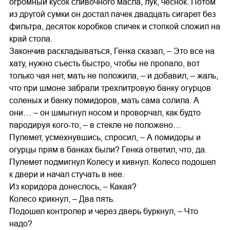
огромный кусок сливочного масла, лук, чеснок. Потом
из другой сумки он достал пачек двадцать сигарет без
фильтра, десяток коробков спичек и стопкой сложил на
край стола.
Закончив раскладываться, Генка сказал, – Это все на
хату, нужно съесть быстро, чтобы не пропало, вот
только чая нет, мать не положила, – и добавил, – жаль,
что при шмоне забрали трехлитровую банку огурцов
соленых и банку помидоров, мать сама солила. А
они… – он шмыгнул носом и проворчал, как будто
пародируя кого-то, – в стекле не положено…
Пулемет, усмехнувшись, спросил, – А помидоры и
огурцы прям в банках были? Генка ответил, что, да.
Пулемет подмигнул Колесу и кивнул. Колесо подошел
к двери и начал стучать в нее.
Из коридора донеслось, – Какая?
Колесо крикнул, – Два пять.
Подошел контролер и через дверь буркнул, – Что
надо?