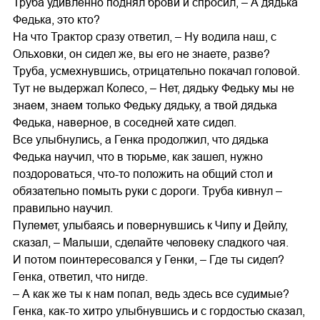
Труба удивленно поднял брови и спросил, – А дядька
Федька, это кто?
На что Трактор сразу ответил, – Ну водила наш, с
Ольховки, он сидел же, вы его не знаете, разве?
Труба, усмехнувшись, отрицательно покачал головой.
Тут не выдержал Колесо, – Нет, дядьку Федьку мы не
знаем, знаем только Федьку дядьку, а твой дядька
Федька, наверное, в соседней хате сидел.
Все улыбнулись, а Генка продолжил, что дядька
Федька научил, что в тюрьме, как зашел, нужно
поздороваться, что-то положить на общий стол и
обязательно помыть руки с дороги. Труба кивнул –
правильно научил.
Пулемет, улыбаясь и повернувшись к Чипу и Дейлу,
сказал, – Малыши, сделайте человеку сладкого чая.
И потом поинтересовался у Генки, – Где ты сидел?
Генка, ответил, что нигде.
– А как же ты к нам попал, ведь здесь все судимые?
Генка, как-то хитро улыбнувшись и с гордостью сказал,