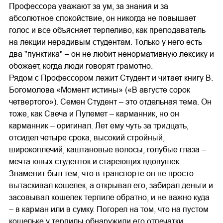
Профессора уважают за ум, за знания и за
абсолютное спокойствие, он никогда не повышает
голос и все объясняет терпеливо, как преподаватель
на лекции нерадивым студентам. Только у него есть
два "пунктика" – он не любит ненормативную лексику и
обожает, когда люди говорят грамотно.
Рядом с Профессором лежит Студент и читает книгу В.
Богомолова «Момент истины» («В августе сорок
четвертого»). Семен Студент – это отдельная тема. Он
тоже, как Свеча и Пулемет – карманник, но он
карманник – оригинал. Лет ему чуть за тридцать,
отсидел четыре срока, высокий стройный,
широкоплечий, каштановые волосы, голубые глаза –
мечта юных студенток и стареющих вдовушек.
Знаменит был тем, что в транспорте он не просто
вытаскивал кошелек, а открывал его, забирал деньги и
засовывал кошелек терпиле обратно, и не важно куда
– в карман или в сумку. Погорел на том, что на пустом
кошельке у терпилы обнаружили его отпечатки