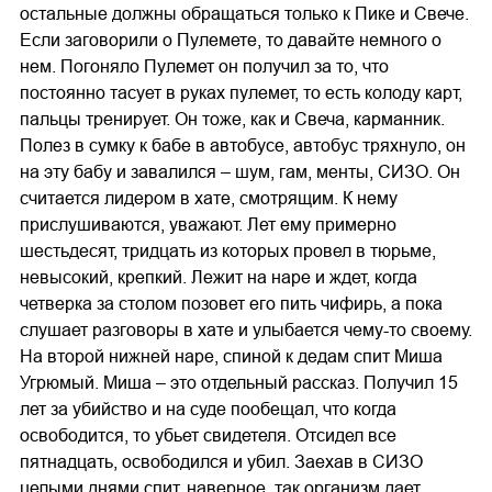
остальные должны обращаться только к Пике и Свече.
Если заговорили о Пулемете, то давайте немного о
нем. Погоняло Пулемет он получил за то, что
постоянно тасует в руках пулемет, то есть колоду карт,
пальцы тренирует. Он тоже, как и Свеча, карманник.
Полез в сумку к бабе в автобусе, автобус тряхнуло, он
на эту бабу и завалился – шум, гам, менты, СИЗО. Он
считается лидером в хате, смотрящим. К нему
прислушиваются, уважают. Лет ему примерно
шестьдесят, тридцать из которых провел в тюрьме,
невысокий, крепкий. Лежит на наре и ждет, когда
четверка за столом позовет его пить чифирь, а пока
слушает разговоры в хате и улыбается чему-то своему.
На второй нижней наре, спиной к дедам спит Миша
Угрюмый. Миша – это отдельный рассказ. Получил 15
лет за убийство и на суде пообещал, что когда
освободится, то убьет свидетеля. Отсидел все
пятнадцать, освободился и убил. Заехав в СИЗО
целыми днями спит, наверное, так организм дает