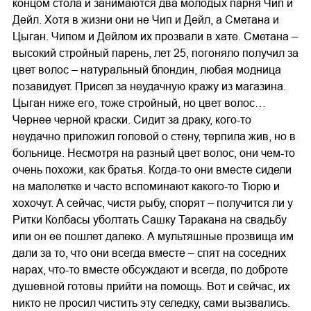
концом стола и занимаются два молодых парня Чип и
Дейл. Хотя в жизни они не Чип и Дейл, а Сметана и
Цыган. Чипом и Дейлом их прозвали в хате. Сметана –
высокий стройный парень, лет 25, погоняло получил за
цвет волос – натуральный блондин, любая модница
позавидует. Присел за неудачную кражу из магазина.
Цыган ниже его, тоже стройный, но цвет волос…
Чернее черной краски. Сидит за драку, кого-то
неудачно приложил головой о стену, терпила жив, но в
больнице. Несмотря на разный цвет волос, они чем-то
очень похожи, как братья. Когда-то они вместе сидели
на малолетке и часто вспоминают какого-то Тюрю и
хохочут. А сейчас, чистя рыбу, спорят – получится ли у
Ритки Колбасы уболтать Сашку Таракана на свадьбу
или он ее пошлет далеко. А мультяшные прозвища им
дали за то, что они всегда вместе – спят на соседних
нарах, что-то вместе обсуждают и всегда, по доброте
душевной готовы прийти на помощь. Вот и сейчас, их
никто не просил чистить эту селедку, сами вызвались.