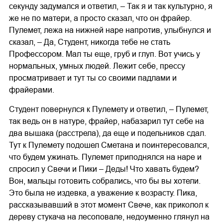
секунду задумался и ответил, – Так я и так культурно, я
же не по матери, а просто сказал, что он фрайер.
Пулемет, лежа на нижней наре напротив, улыбнулся и
сказал, – Да, Студент, никогда тебе не стать
Профессором. Мал ты еще, груб и глуп. Вот учись у
нормальных, умных людей. Лежит себе, прессу
просматривает и тут ты со своими падлами и
фрайерами.
Студент повернулся к Пулемету и ответил, – Пулемет,
так ведь он в натуре, фрайер, набазарил тут себе на
два вышака (расстрела), да еще и подельников сдал.
Тут к Пулемету подошел Сметана и поинтересовался,
что будем ужинать. Пулемет приподнялся на наре и
спросил у Свечи и Пики – Деды! Что хавать будем?
Вон, мальцы готовить собрались, что бы вы хотели.
Это была не издевка, а уважение к возрасту. Пика,
рассказывавший в этот момент Свече, как приколол к
дереву стукача на лесоповале, недоуменно глянул на