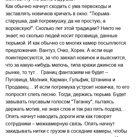
Как обычно начнут сходить с ума первоходы и
заставлять новичков кричать в окно: "Тюрьма-
старушка, дай погремушку, да не простую, а
воровскую!". Сколько лет этой традиции? Никто не
знает, но сколько людей носит прозвища, данные
тюрьмой. И как обычно со многих камер посыплются
предложения- Вантуз, Очко, Хорек. А если еще
поинтересуются, за что заехал новичок и выяснится,
что за какую-нибудь мелочь, типа кражи джинсов на
рынке, то тут… Границ фантазиям не будет –
Пуговица, Молния, Карман, Гульфик, Штанина и
Продавец… И если погремуха устроит новичка, то его
попросят спеть песню. Тогда, держись тюрьма. Будет
завывать гнусавым голосом "Таганку", пытаясь
держать мотив, не зная слов и так раз пять подряд…
Опять начнут наводить дороги или как говорят
сотрудники – межкамерную связь. Опять начнут
закидывать нитки с грузом в соседние камеры, чтобы