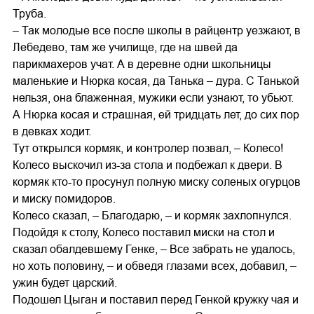
Труба.
– Так молодые все после школы в райцентр уезжают, в
Лебедево, там же училище, где на швей да
парикмахеров учат. А в деревне одни школьницы
маленькие и Нюрка косая, да Танька – дура. С Танькой
нельзя, она блаженная, мужики если узнают, то убьют.
А Нюрка косая и страшная, ей тридцать лет, до сих пор
в девках ходит.
Тут открылся кормяк, и контролер позвал, – Колесо!
Колесо выскочил из-за стола и подбежал к двери. В
кормяк кто-то просунул полную миску соленых огурцов
и миску помидоров.
Колесо сказал, – Благодарю, – и кормяк захлопнулся.
Подойдя к столу, Колесо поставил миски на стол и
сказал обалдевшему Генке, – Все забрать не удалось,
но хоть половину, – и обведя глазами всех, добавил, –
ужин будет царский.
Подошел Цыган и поставил перед Генкой кружку чая и