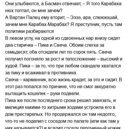
Они улыбаются, а Басмач отвечает, – Я того Карабаха
нюх топтал, он мне зачем?
А Вартан Палец ему вторит, – Ээээ, ара, слюююшай,
зачем мне Карабах-Марабах? Я преступник, пусть там
политики разбираются
В левом углу, на одной из сдвоенных нар внизу сидят
два старичка – Пика и Свеча. Обоим слегка за
семьдесят, оба отсидели лет по сорок пять. Свеча
получил погоняло за рост и телосложение – высокий и
худой. Пика – за то, что при любом скандале хватался
за пику и всаживал в противника.
Свеча – карманник, всю жизнь крадет, за это и сидит. В
этот раз попался по причине, что не смог аккуратно
вытащить кошелек – руки подвели.
Пика же после последнего срока решил завязать, и
милиция какими-то хитрыми ходами устроила его в
дом престарелых. Но продержался он там недолго,
что-то не поделил с соседом по палате (или как там у
них называется?) и всадил соседу перочинный ножик