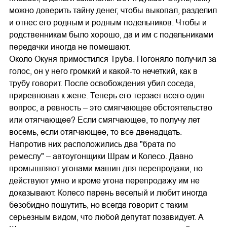
можно доверить тайну денег, чтобы выкопал, разделил
и отнес его родным и родным подельников. Чтобы и
родственникам было хорошо, да и им с подельниками
передачки иногда не помешают.
Около Окуня примостился Труба. Погоняло получил за
голос, он у него громкий и какой-то нечеткий, как в
трубу говорит. После освобождения убил соседа,
приревновав к жене. Теперь его терзает всего один
вопрос, а ревность – это смягчающее обстоятельство
или отягчающее? Если смягчающее, то получу лет
восемь, если отягчающее, то все двенадцать.
Напротив них расположились два "брата по
ремеслу" – автоугонщики Шрам и Колесо. Давно
промышляют угонами машин для перепродажи, но
действуют умно и кроме угона перепродажу им не
доказывают. Колесо парень веселый и любит иногда
безобидно пошутить, но всегда говорит с таким
серьезным видом, что любой депутат позавидует. А