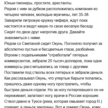
Юные пионеры, простите, арестанты.
Рядом с ним за дубком расположилась компания из
четырех человек, молодые мужчины, лет 35-38.
Заварили литровую кружку чифиря, ждут пока
настоится и ведут какую-то свою веселую беседу.
Сидят по двое друг напротив друга. Давайте
знакомиться с ними.
Рядом со Сметаной сидит Окунь. Погоняло получил за
абсолютно пустые и бесцветные глаза, разбойник.
Втроем с подельниками "отработали" пятерых
коммерсантов, забрали 20 тысяч долларов, пока одни
коммерсы рассчитывались за товар с другими.
Поставили под стволы всех пятерых и забрали деньги.
Как рассказывал Окунь, что упертые барыги попались,
пришлось даже одному ногу прострелить, чтобы
быстрее деньги отдали. Но за ногу потерпевшего он не
переживает, залатают ногу, врачи в России хорошие.
Ствол давно в Туесе (река, которая омывает город N.)
плавает, а деньги закопаны. Вот и думает Окунь, кому