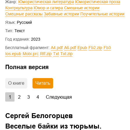
Жанр:
Юмористическая литература
Юмористическая проза
Контркультура
Юмор и сатира
Смешные истории
Смешные рассказы
Забавные истории
Поучительные истории
Язык:
Русский
Тип:
Текст
Год издания:
2023
Бесплатный фрагмент:
a4.pdf
a6.pdf
epub
fb2.zip
fb3
ios.epub
mobi.prc
rtf.zip
txt
txt.zip
Полная версия
О книге
Читать
1
2
3
4
Следующая
Сергей Белогорцев
Веселые байки из тюрьмы.