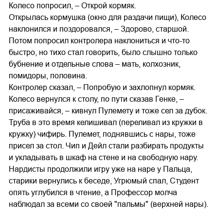
Колесо попросил, – Открой кормяк.
Открылась кормушка (окно для раздачи пищи), Колесо
наклонился и поздоровался, – Здорово, старшой.
Потом попросил контролера наклониться и что-то
быстро, но тихо стал говорить, было слышно только
бубнение и отдельные слова – мать, колхозник,
помидоры, половина.
Контролер сказал, – Попробую и захлопнул кормяк.
Колесо вернулся к столу, по пути сказав Генке, –
присаживайся, – кивнул Пулемету и тоже сел за дубок.
Труба в это время келишивал (переливал из кружки в
кружку) чифирь. Пулемет, поднявшись с нары, тоже
присел за стол. Чип и Дейл стали разбирать продукты
и укладывать в шкаф на стене и на свободную нару.
Нардисты продолжили игру уже на наре у Пальца,
старики вернулись к беседе, Угрюмый спал, Студент
опять углубился в чтение, а Профессор молча
наблюдал за всеми со своей "пальмы" (верхней нары).