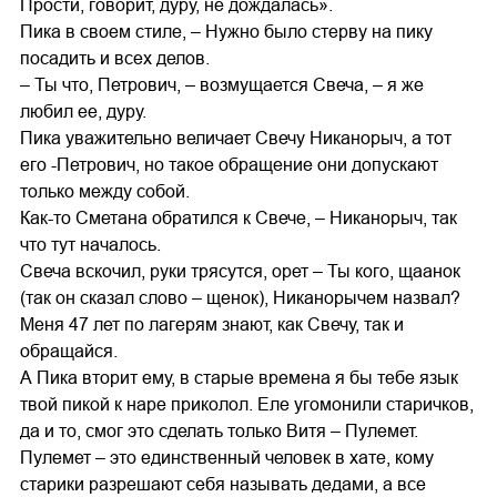
Прости, говорит, дуру, не дождалась».
Пика в своем стиле, – Нужно было стерву на пику
посадить и всех делов.
– Ты что, Петрович, – возмущается Свеча, – я же
любил ее, дуру.
Пика уважительно величает Свечу Никанорыч, а тот
его -Петрович, но такое обращение они допускают
только между собой.
Как-то Сметана обратился к Свече, – Никанорыч, так
что тут началось.
Свеча вскочил, руки трясутся, орет – Ты кого, щаанок
(так он сказал слово – щенок), Никанорычем назвал?
Меня 47 лет по лагерям знают, как Свечу, так и
обращайся.
А Пика вторит ему, в старые времена я бы тебе язык
твой пикой к наре приколол. Еле угомонили старичков,
да и то, смог это сделать только Витя – Пулемет.
Пулемет – это единственный человек в хате, кому
старики разрешают себя называть дедами, а все