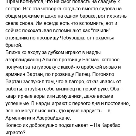
Шрам волнуется, что не смог попасть на свадьбу к
сестре. Вся эта четверка когда-то вместе сидела на
общем режиме и даже на одном бараке, вот их жизнь
свела снова. Им всегда есть что вспомнить, вот и
сейчас похохатывая вспоминают, как "лечили"
отрядника по прозвищу Чебурашка от похмелья
брагой.
Ближе ко входу за дубком играют в нарды
азербайджанец Али по прозвищу Басмач, которое
получил за татуировку с какой-то арабской вязью и
армянин Вартан, по прозвищу Палец. Погоняло
Вартан заслужил тем, что в лагере, отказываясь от
работы, отрубил себе мизинец на левой руке. Оба –
квартирные воры или домушники, даже весьма
успешные. В нарды играют с первого дня и постоянно,
все не могут выяснить, где круче нардисты – в
Армении или Азербайджане.
Колесо их добродушно подкалывает, – На Карабах
играете?