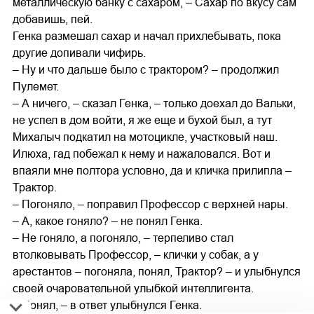
металлическую банку с сахаром, – Сахар по вкусу сам
добавишь, пей.
Генка размешал сахар и начал прихлебывать, пока
другие допивали чифирь.
– Ну и что дальше было с трактором? – продолжил
Пулемет.
– А ничего, – сказал Генка, – только доехал до Вальки,
не успел в дом войти, я же еще и бухой был, а тут
Михалыч подкатил на мотоцикле, участковый наш.
Илюха, гад побежал к нему и нажаловался. Вот и
впаяли мне полтора условно, да и кличка прилипла –
Трактор.
– Погоняло, – поправил Профессор с верхней нары.
– А, какое гоняло? – не понял Генка.
– Не гоняло, а погоняло, – терпеливо стал
втолковывать Профессор, – клички у собак, а у
арестантов – погоняла, понял, Трактор? – и улыбнулся
своей очаровательной улыбкой интеллигента.
– Понял, – в ответ улыбнулся Генка.