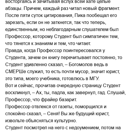
восторгаясь и зачитывая вслух всей хате целые
абзацы. Причем, каждый раз читал новый фрагмент.
После пяти суток цитирования, Пика пообещал его
зарезать, если он не заткнется, так что теперь,
единственным, но неблагодарным слушателем был
Профессор, которому Студент был симпатичен тем,
что тянется к знаниям и тем, что читает.
Правда, когда Профессор поинтересовался у
Студента, зачем он книгу перечитывает постоянно, то
Студент удивленно сказал, – Богомолов ведь в
СМЕРШе служил, то есть почти мусор, значит юрист,
это типа, моего учебника, готовлюсь в МГУ.
Вот и сейчас, прочитав очередную страницу Студент
воскликнул, – Ах, ты, падла, как завернул, гад. Слушай,
Профессор, что фрайер базарит.
Профессор отвлекся от газеты, поморщился и
спокойно сказал, – Сеня! Вы же будущий юрист,
извольте объясняться культурно.
Студент посмотрел на него с недоумением, потом на