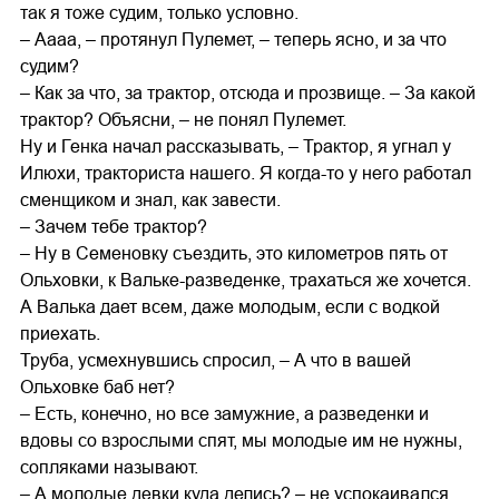
так я тоже судим, только условно.
– Аааа, – протянул Пулемет, – теперь ясно, и за что
судим?
– Как за что, за трактор, отсюда и прозвище. – За какой
трактор? Объясни, – не понял Пулемет.
Ну и Генка начал рассказывать, – Трактор, я угнал у
Илюхи, тракториста нашего. Я когда-то у него работал
сменщиком и знал, как завести.
– Зачем тебе трактор?
– Ну в Семеновку съездить, это километров пять от
Ольховки, к Вальке-разведенке, трахаться же хочется.
А Валька дает всем, даже молодым, если с водкой
приехать.
Труба, усмехнувшись спросил, – А что в вашей
Ольховке баб нет?
– Есть, конечно, но все замужние, а разведенки и
вдовы со взрослыми спят, мы молодые им не нужны,
сопляками называют.
– А молодые девки куда делись? – не успокаивался