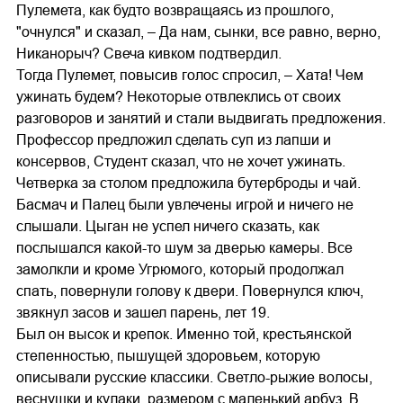
Пулемета, как будто возвращаясь из прошлого,
"очнулся" и сказал, – Да нам, сынки, все равно, верно,
Никанорыч? Свеча кивком подтвердил.
Тогда Пулемет, повысив голос спросил, – Хата! Чем
ужинать будем? Некоторые отвлеклись от своих
разговоров и занятий и стали выдвигать предложения.
Профессор предложил сделать суп из лапши и
консервов, Студент сказал, что не хочет ужинать.
Четверка за столом предложила бутерброды и чай.
Басмач и Палец были увлечены игрой и ничего не
слышали. Цыган не успел ничего сказать, как
послышался какой-то шум за дверью камеры. Все
замолкли и кроме Угрюмого, который продолжал
спать, повернули голову к двери. Повернулся ключ,
звякнул засов и зашел парень, лет 19.
Был он высок и крепок. Именно той, крестьянской
степенностью, пышущей здоровьем, которую
описывали русские классики. Светло-рыжие волосы,
веснушки и кулаки, размером с маленький арбуз. В