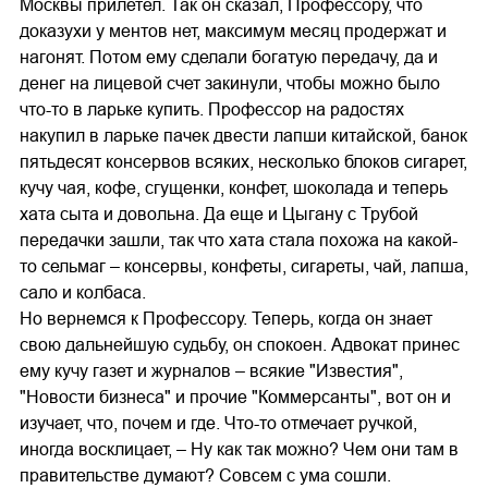
Москвы прилетел. Так он сказал, Профессору, что
доказухи у ментов нет, максимум месяц продержат и
нагонят. Потом ему сделали богатую передачу, да и
денег на лицевой счет закинули, чтобы можно было
что-то в ларьке купить. Профессор на радостях
накупил в ларьке пачек двести лапши китайской, банок
пятьдесят консервов всяких, несколько блоков сигарет,
кучу чая, кофе, сгущенки, конфет, шоколада и теперь
хата сыта и довольна. Да еще и Цыгану с Трубой
передачки зашли, так что хата стала похожа на какой-
то сельмаг – консервы, конфеты, сигареты, чай, лапша,
сало и колбаса.
Но вернемся к Профессору. Теперь, когда он знает
свою дальнейшую судьбу, он спокоен. Адвокат принес
ему кучу газет и журналов – всякие "Известия",
"Новости бизнеса" и прочие "Коммерсанты", вот он и
изучает, что, почем и где. Что-то отмечает ручкой,
иногда восклицает, – Ну как так можно? Чем они там в
правительстве думают? Совсем с ума сошли.