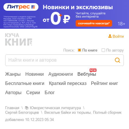
Войти
Поиск:
По книге
По автору
Жанры
Новинки
Аудиокниги
Вебтуны
Бесплатные книги
Краткий пересказ
Рейтинг книг
Авторы
Серии
Блог
Главная
📚
юмористическая литература
Сергей Белогорцев
Веселые байки из тюрьмы. Полный сборник
добавлено
10.12.2023 05:34