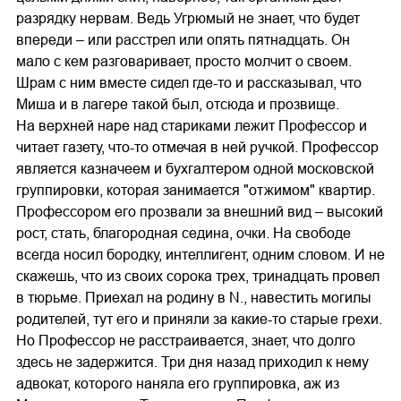
разрядку нервам. Ведь Угрюмый не знает, что будет
впереди – или расстрел или опять пятнадцать. Он
мало с кем разговаривает, просто молчит о своем.
Шрам с ним вместе сидел где-то и рассказывал, что
Миша и в лагере такой был, отсюда и прозвище.
На верхней наре над стариками лежит Профессор и
читает газету, что-то отмечая в ней ручкой. Профессор
является казначеем и бухгалтером одной московской
группировки, которая занимается "отжимом" квартир.
Профессором его прозвали за внешний вид – высокий
рост, стать, благородная седина, очки. На свободе
всегда носил бородку, интеллигент, одним словом. И не
скажешь, что из своих сорока трех, тринадцать провел
в тюрьме. Приехал на родину в N., навестить могилы
родителей, тут его и приняли за какие-то старые грехи.
Но Профессор не расстраивается, знает, что долго
здесь не задержится. Три дня назад приходил к нему
адвокат, которого наняла его группировка, аж из