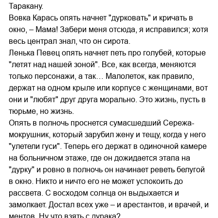
Таракану.
Вовка Карась опять начнет "дурковать" и кричать в
окно, – Мама! Забери меня отсюда, я исправился; хотя
весь централ знал, что он сирота.
Ленька Певец опять начнет петь про голубей, которые
"летят над нашей зоной". Все, как всегда, меняются
только персонажи, а так… Малолеток, как правило,
держат на одном крыле или корпусе с женщинами, вот
они и "любят" друг друга морально. Это жизнь, пусть в
тюрьме, но жизнь.
Опять в полночь проснется сумасшедший Сережа-
мокрушник, который зарубил жену и тещу, когда у него
"улетели гуси". Теперь его держат в одиночной камере
на больничном этаже, где он дожидается этапа на
"дурку" и ровно в полночь он начинает реветь белугой
в окно. Никто и ничто его не может успокоить до
рассвета. С восходом солнца он выдыхается и
замолкает. Достал всех уже – и арестантов, и врачей, и
ментов. Ну что взять с дурака?