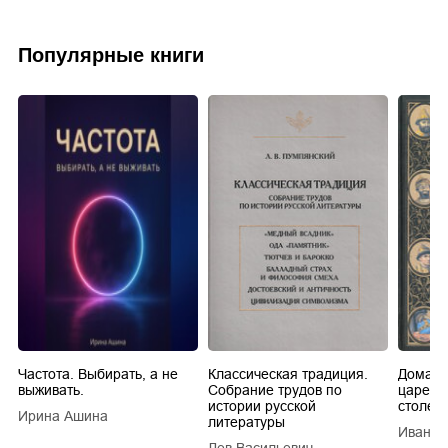
Популярные книги
Частота. Выбирать, а не
Классическая традиция.
Домашн
выживать.
Собрание трудов по
царей в
истории русской
столети
Ирина Ашина
литературы
Иван Е
Лев Васильевич