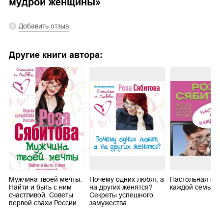
мудрой женщины
»
Добавить отзыв
Другие книги автора:
Мужчина твоей мечты.
Почему одних любят, а
Настольная кн
о
Найти и быть с ним
на других женятся?
каждой семьи
счастливой. Советы
Секреты успешного
первой свахи России
замужества