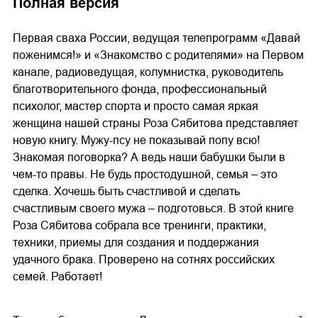
Полная версия
02.mp3
20:50
Первая сваха России, ведущая телепрограмм «Давай
03.mp3
14:00
поженимся!» и «Знакомство с родителями» на Первом
канале, радиоведущая, колумнистка, руководитель
благотворительного фонда, профессиональный
психолог, мастер спорта и просто самая яркая
женщина нашей страны Роза Сябитова представляет
новую книгу. Мужу-псу не показывай попу всю!
Знакомая поговорка? А ведь наши бабушки были в
чем-то правы. Не будь простодушной, семья – это
сделка. Хочешь быть счастливой и сделать
счастливым своего мужа – подготовься. В этой книге
Роза Сябитова собрала все тренинги, практики,
техники, приемы для создания и поддержания
удачного брака. Проверено на сотнях российских
семей. Работает!