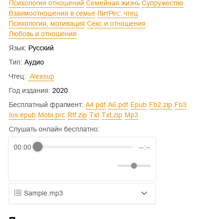
Психология отношений
Семейная жизнь
Супружество
Взаимоотношения в семье
ЛитРес: чтец
Психология, мотивация
Секс и отношения
Любовь и отношения
Язык:
Русский
Тип:
Аудио
Чтец:
 alexsup
Год издания:
2020
Бесплатный фрагмент:
a4.pdf
a6.pdf
epub
fb2.zip
fb3
ios.epub
mobi.prc
rtf.zip
txt
txt.zip
mp3
Слушать онлайн бесплатно:
00:00
--:--
Sample.mp3
01.mp3
25:10