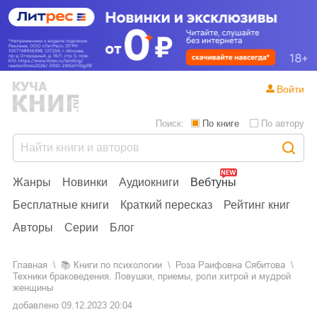
Войти
Поиск:
По книге
По автору
Жанры
Новинки
Аудиокниги
Вебтуны
Бесплатные книги
Краткий пересказ
Рейтинг книг
Авторы
Серии
Блог
Главная
📚
книги по психологии
Роза Раифовна Сябитова
Техники браковедения. Ловушки, приемы, роли хитрой и мудрой
женщины
добавлено
09.12.2023 20:04