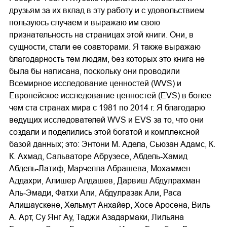
друзьям за их вклад в эту работу и с удовольствием
пользуюсь случаем и выражаю им свою
признательность на страницах этой книги. Они, в
сущности, стали ее соавторами. Я также выражаю
благодарность тем людям, без которых это книга не
была бы написана, поскольку они проводили
Всемирное исследование ценностей (WVS) и
Европейское исследование ценностей (EVS) в более
чем ста странах мира с 1981 по 2014 г. Я благодарю
ведущих исследователей WVS и EVS за то, что они
создали и поделились этой богатой и комплексной
базой данных; это: Энтони М. Адела, Сьюзан Адамс, К.
К. Ахмад, Сальваторе Абрузесе, Абдель‐Хамид
Абдель‐Латиф, Марчелла Абрашева, Мохаммен
Аддахри, Алишер Алдашев, Дарвиш Абдулрахман
Аль‐Эмади, Фатхи Али, Абдулразак Али, Раса
Алишаускене, Хельмут Анхайер, Хосе Аросена, Виль
А. Арт, Су Янг Ау, Таджи Азадармаки, Лильяна