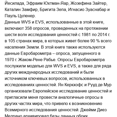
Йесилада, Эфраим Юхтман‐Яар, Жозефина Зайтер,
Каталин Замфир, Бригита Зепа, Игнасио Зуаснабар и
Пауль Цуленер.
Данные WVS и EVS, использованные в этой книге,
включают 358 опросов, проведенных на протяжении
шести волн исследования ценностей с 1981 по 2014 г.
в 105 странах мира, в которых живет более 90 % всего
населения Земли. В этой книге также используются
данные Евробарометра – опроса, запущенного в
1970 г. Жаком‐Рене Рабье. Опросы Евробарометра
послужили моделью для WVS и EVS, а также для ряда
других международных исследований и были
источником ключевых вопросов, использованных в
исследованиях ценностей. Ян Керкхофс и Рууд де Мур
организовали Европейское исследование ценностей и
пригласили меня провести аналогичные опросы в
других частях мира, что привело к возникновению
Всемирного исследования ценностей. Джейми Диез
Медрано архивировал базы данных обоих