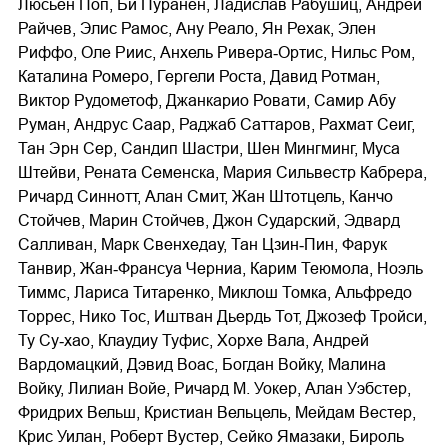
Люсьен Поп, Би Пуранен, Ладислав Рабушиц, Андрей
Райчев, Элис Рамос, Ану Реало, Ян Рехак, Элен
Риффо, Оле Риис, Анхель Ривера‐Ортис, Нильс Ром,
Каталина Ромеро, Гергели Роста, Давид Ротман,
Виктор Рудометоф, Джанкарио Ровати, Самир Абу
Руман, Андрус Саар, Раджаб Саттаров, Рахмат Сеиг,
Тан Эрн Сер, Сандип Шастри, Шен Мингминг, Муса
Штейви, Рената Семенска, Мария Сильвестр Кабрера,
Ричард Синнотт, Алан Смит, Жан Штотцель, Канчо
Стойчев, Марин Стойчев, Джон Сударский, Эдвард
Салливан, Марк Свенхедау, Тан Цзин‐Пин, Фарук
Танвир, Жан‐Франсуа Черниа, Карим Теюмола, Ноэль
Тиммс, Лариса Титаренко, Миклош Томка, Альфредо
Торрес, Нико Тос, Иштван Дьердь Тот, Джозеф Тройси,
Ту Су‐хао, Клаудиу Туфис, Хорхе Вала, Андрей
Вардомацкий, Дэвид Воас, Богдан Войку, Малина
Войку, Лилиан Войе, Ричард М. Уокер, Алан Уэбстер,
Фридрих Вельш, Кристиан Вельцель, Мейдам Вестер,
Крис Уилан, Роберт Вустер, Сейко Ямазаки, Бироль