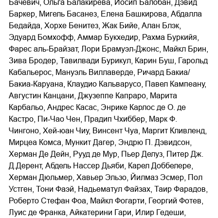
Бачевич, Ольга Балакирева, Иосип Балобан, Дэвид
Баркер, Мигель Басанез, Елена Башкирова, Абдалла
Бедайда, Хорхе Бенитез, Жак Бийе, Алан Блэк,
Эдуард Бомхофф, Аммар Букхедир, Рахма Буркийя,
Фарес аль‐Брайзат, Лори Брамуэл‐Джонс, Майкл Брин,
Зива Бродер, Тавилвади Бурикул, Карин Буш, Гарольд
Кабальерос, Мануэль Виллаверде, Ричард Бакиа/
Бакиа‐Каруана, Клаудио Кальварусо, Павел Кампеану,
Августин Канцани, Джузеппе Капраро, Марита
Карбальо, Андрес Касас, Энрике Карлос де О. де
Кастро, Пи‐Чао Чен, Прадип Чхиббер, Марк Ф.
Чингоно, Хей‐юан Чиу, Винсент Чуа, Маргит Кливленд,
Мирцеа Комса, Мункит Дагер, Эндрю П. Дэвидсон,
Херман Де Дейн, Рууд де Мур, Пьер Делуз, Питер Дж.
Д.Дерент, Абдель Нассер Дьяби, Карел Доббелере,
Херман Дюльмер, Хавьер Эльзо, Йилмаз Эсмер, Пол
Устген, Тони Фаэй, Надьематул Файзах, Таир Фарадов,
Роберто Стефан Фоа, Майкл Фогарти, Георгий Фотев,
Луис де Франка, Айкатерини Гари, Илир Гедеши,