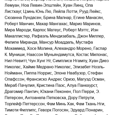
Лемуан, Ноа Левин‐Эпштейн, Хуан Линц, Ола
Листхауг, Цзинь Юнь Лю, Лейла Лотти, Рууд Лейкс,
Сюзанна Лундасен, Брина Малнар, Егине Манасян,
Роберт Манчин, Махар Мангахас, Марио Маринов,
Мира Мароди, Карлос Матеус, Роберт Мэттс, Иэн
Макаллистер, Рафаэль Мендизабаль, Джон Миллер,
Фелипе Миранда, Мансур Моаддель, Мустафа
Мохаммед, Хосе Молина, Алехандро Морено, Гаспар
К. Муниши, Наассон Муньяндамутса, Костас Милонас,
Нил Невитт, Чун Хунг Нг, Симплисе Нгампу, Хуан Диез
Николас, Хайме Медрано Николас, Элизабет Ноэль‐
Нойманн, Пиппа Норрис, Элоне Нвабузор, Стефан
Олафссон, Франсиско Андрес Оризо, Магуэд Осман,
Мераб Пачулия, Кристина Паэс, Алуа Панкхурст,
Драгомир Пантич, Юхани Пеконен, Пол Перри, Э.
Петерсен, Антоанела Петковска, Дору Петрути,
Торлейф Петтерссон, Фам Минь Хак, Фам Тхань Нги,
Тимоти Филлипс, Геворк Погосян, Эдуард Понарин,