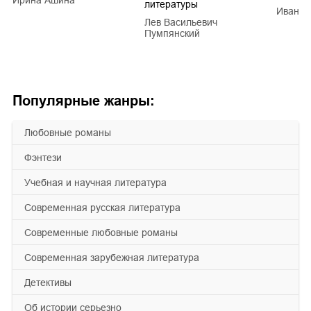
Ирина Ашина
литературы
Иван Е
Лев Васильевич
Пумпянский
Популярные жанры:
любовные романы
фэнтези
учебная и научная литература
современная русская литература
современные любовные романы
современная зарубежная литература
детективы
об истории серьезно