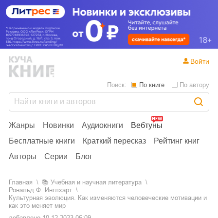
Войти
Поиск:
По книге
По автору
Жанры
Новинки
Аудиокниги
Вебтуны
Бесплатные книги
Краткий пересказ
Рейтинг книг
Авторы
Серии
Блог
Главная
📚
учебная и научная литература
Рональд Ф. Инглхарт
Культурная эволюция. Как изменяются человеческие мотивации и
как это меняет мир
добавлено
10.12.2023 06:09