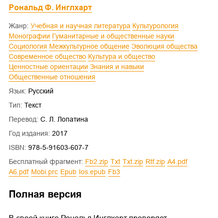
Рональд Ф. Инглхарт
Жанр:
Учебная и научная литература
Культурология
Монографии
Гуманитарные и общественные науки
Социология
Межкультурное общение
Эволюция общества
Современное общество
Культура и общество
Ценностные ориентации
Знания и навыки
Общественные отношения
Язык:
Русский
Тип:
Текст
Перевод:
С. Л. Лопатина
Год издания:
2017
ISBN:
978-5-91603-607-7
Бесплатный фрагмент:
fb2.zip
txt
txt.zip
rtf.zip
a4.pdf
a6.pdf
mobi.prc
epub
ios.epub
fb3
Полная версия