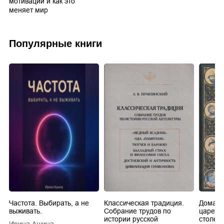
мотивации и как это
меняет мир
Популярные книги
Частота. Выбирать, а не
Классическая традиция.
Домашн
выживать.
Собрание трудов по
царей в
истории русской
столети