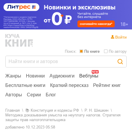
Войти
Поиск:
По книге
По автору
Жанры
Новинки
Аудиокниги
Вебтуны
Бесплатные книги
Краткий пересказ
Рейтинг книг
Авторы
Серии
Блог
Главная
📚
конституция и кодексы РФ
Р. Н. Шишкин
Методика доказывания умысла на неуплату налогов. Стратегия
защиты прав налогоплательщика
добавлено
10.12.2023 05:58