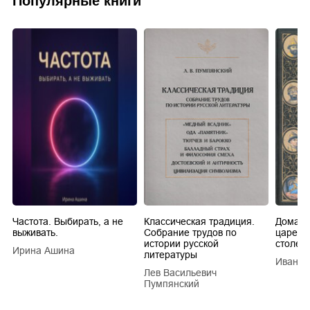
Популярные книги
Частота. Выбирать, а не
Классическая традиция.
Домашн
выживать.
Собрание трудов по
царей в
истории русской
столети
Ирина Ашина
литературы
Иван Е
Лев Васильевич
Пумпянский