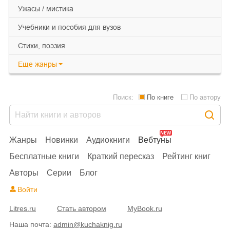
ужасы / мистика
учебники и пособия для вузов
cтихи, поэзия
Еще
жанры
Поиск:
По книге
По автору
Жанры
Новинки
Аудиокниги
Вебтуны
Бесплатные книги
Краткий пересказ
Рейтинг книг
Авторы
Серии
Блог
Войти
Litres.ru
Стать автором
MyBook.ru
Наша почта:
admin@kuchaknig.ru