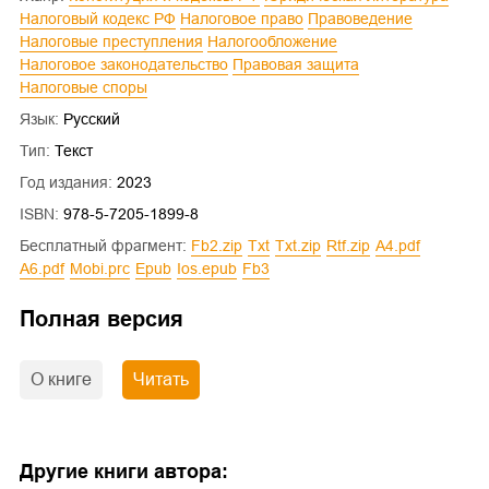
Налоговый кодекс РФ
Налоговое право
Правоведение
Налоговые преступления
Налогообложение
Налоговое законодательство
Правовая защита
Налоговые споры
Язык:
Русский
Тип:
Текст
Год издания:
2023
ISBN:
978-5-7205-1899-8
Бесплатный фрагмент:
fb2.zip
txt
txt.zip
rtf.zip
a4.pdf
a6.pdf
mobi.prc
epub
ios.epub
fb3
Полная версия
О книге
Читать
Другие книги автора: