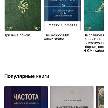
Три чина присяг
The Responsible
На славном по
го
Administrator
(1860-1900).
Литературный
сборник, посв
Н.К.Михайловс
Популярные книги