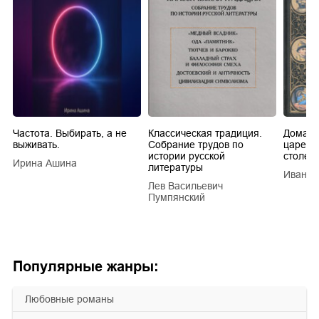
Частота. Выбирать, а не
Классическая традиция.
Домашн
выживать.
Собрание трудов по
царей в
истории русской
столети
Ирина Ашина
литературы
Иван Е
Лев Васильевич
Пумпянский
Популярные жанры:
любовные романы