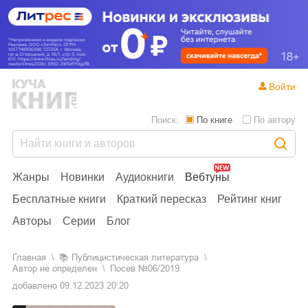
Войти
Поиск:
По книге
По автору
Жанры
Новинки
Аудиокниги
Вебтуны
Бесплатные книги
Краткий пересказ
Рейтинг книг
Авторы
Серии
Блог
Главная
📚
публицистическая литература
Автор не определен
Посев №06/2019
добавлено
09.12.2023 20:20