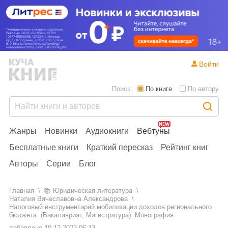
Войти
Поиск:
По книге
По автору
Жанры
Новинки
Аудиокниги
Вебтуны
Бесплатные книги
Краткий пересказ
Рейтинг книг
Авторы
Серии
Блог
Главная
📚
юридическая литература
Наталия Вячеславовна Александрова
Налоговый инструментарий мобилизации доходов регионального
бюджета. (Бакалавриат, Магистратура). Монография.
добавлено
10.12.2023 06:13