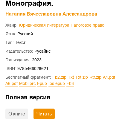
Монография.
Наталия Вячеславовна Александрова
Жанр:
Юридическая литература
Налоговое право
Язык:
Русский
Тип:
Текст
Издательство:
Русайнс
Год издания:
2023
ISBN:
9785466028621
Бесплатный фрагмент:
fb2.zip
txt
txt.zip
rtf.zip
a4.pdf
a6.pdf
mobi.prc
epub
ios.epub
fb3
Полная версия
О книге
Читать