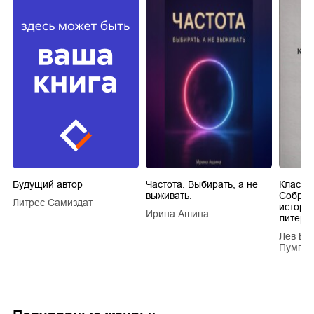
Будущий автор
Частота. Выбирать, а не
Класси
выживать.
Собран
Литрес Самиздат
истори
Ирина Ашина
литера
Лев Ва
Пумпян