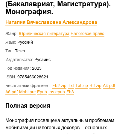
(Бакалавриат, Магистратура).
Монография.
Наталия Вячеславовна Александрова
Жанр:
Юридическая литература
Налоговое право
Язык:
Русский
Тип:
Текст
Издательство:
Русайнс
Год издания:
2023
ISBN:
9785466028621
Бесплатный фрагмент:
fb2.zip
txt
txt.zip
rtf.zip
a4.pdf
a6.pdf
mobi.prc
epub
ios.epub
fb3
Полная версия
Монография посвящена актуальным проблемам
мобилизации налоговых доходов – основных