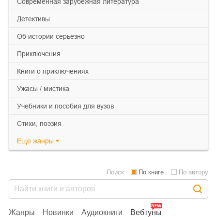
современная зарубежная литература
детективы
об истории серьезно
приключения
книги о приключениях
ужасы / мистика
учебники и пособия для вузов
cтихи, поэзия
Еще
жанры
Поиск:
По книге
По автору
Жанры
Новинки
Аудиокниги
Вебтуны