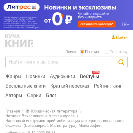
Войти
Поиск:
По книге
По автору
Жанры
Новинки
Аудиокниги
Вебтуны
Бесплатные книги
Краткий пересказ
Рейтинг книг
Авторы
Серии
Блог
Главная
📚
юридическая литература
Наталия Вячеславовна Александрова
Налоговый инструментарий мобилизации доходов регионального
бюджета. (Бакалавриат, Магистратура). Монография.
добавлено
10.12.2023 06:13