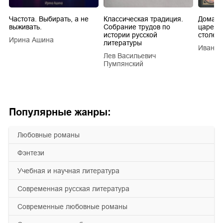
Частота. Выбирать, а не
Классическая традиция.
Домашн
выживать.
Собрание трудов по
царей в
истории русской
столети
Ирина Ашина
литературы
Иван Е
Лев Васильевич
Пумпянский
Популярные жанры:
любовные романы
фэнтези
учебная и научная литература
современная русская литература
современные любовные романы