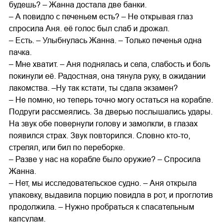
будешь? – Жанна достала две банки.
– А повидло с печеньем есть? – Не открывая глаз
спросила Аня. её голос был слаб и дрожал.
– Есть. – Улыбнулась Жанна. – Только печенья одна
пачка.
– Мне хватит. – Аня поднялась и села, слабость и боль
покинули её. Радостная, она тянула руку, в ожидании
лакомства. –Ну так кстати, ты сдала экзамен?
– Не помню, но теперь точно могу остаться на корабле.
Подруги рассмеялись. За дверью послышались удары.
На звук обе повернули голову и замолкли, в глазах
появился страх. Звук повторился. Словно кто-то,
стрелял, или бил по переборке.
– Разве у нас на корабле было оружие? – Спросила
Жанна.
– Нет, мы исследовательское судно. – Аня открыла
упаковку, выдавила порцию повидла в рот, и проглотив
продолжила. – Нужно пробраться к спасательным
капсулам.