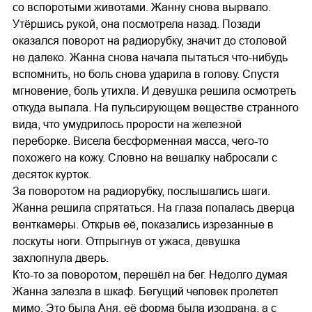
со вспоротыми животами. Жанну снова вырвало.
Утёршись рукой, она посмотрела назад. Позади
оказался поворот на радиорубку, значит до столовой
не далеко. Жанна снова начала пытаться что-нибудь
вспомнить, но боль снова ударила в голову. Спустя
мгновение, боль утихла. И девушка решила осмотреть
откуда выпала. На пульсирующем веществе странного
вида, что умудрилось прорости на железной
переборке. Висела бесформенная масса, чего-то
похожего на кожу. Словно на вешалку набросали с
десяток курток.
За поворотом на радиорубку, послышались шаги.
Жанна решила спрятаться. На глаза попалась дверца
венткамеры. Открыв её, показались изрезанные в
лоскуты ноги. Отпрыгнув от ужаса, девушка
захлопнула дверь.
Кто-то за поворотом, перешёл на бег. Недолго думая
Жанна залезла в шкаф. Бегущий человек пролетел
мимо. Это была Аня, её форма была изодрана, а с