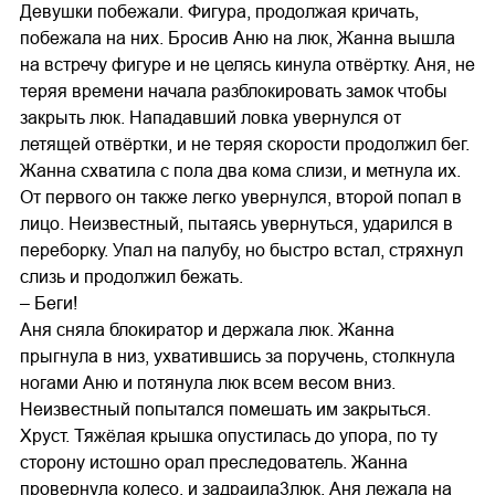
Девушки побежали. Фигура, продолжая кричать,
побежала на них. Бросив Аню на люк, Жанна вышла
на встречу фигуре и не целясь кинула отвёртку. Аня, не
теряя времени начала разблокировать замок чтобы
закрыть люк. Нападавший ловка увернулся от
летящей отвёртки, и не теряя скорости продолжил бег.
Жанна схватила с пола два кома слизи, и метнула их.
От первого он также легко увернулся, второй попал в
лицо. Неизвестный, пытаясь увернуться, ударился в
переборку. Упал на палубу, но быстро встал, стряхнул
слизь и продолжил бежать.
– Беги!
Аня сняла блокиратор и держала люк. Жанна
прыгнула в низ, ухватившись за поручень, столкнула
ногами Аню и потянула люк всем весом вниз.
Неизвестный попытался помешать им закрыться.
Хруст. Тяжёлая крышка опустилась до упора, по ту
сторону истошно орал преследователь. Жанна
провернула колесо, и задраила3люк. Аня лежала на