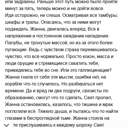
или задраены. Раньше этот путь можно было пройти
минут за пять, теперь можно и не дойти вовсе.
Идя осторожно, не спеша. Осматривая все тамбуры,
шкафы и трапы. Опасаясь, что за ними могут
поджидать. Жанна, двигалась вперёд. Вся в
напряжении и постоянном ожидании нападения.
Палубы, не тронутые массой, но из-за этого более
пугающие. Ведь с чувством страха перемешивалось
чувство, что всё нормально. Просто кокон, масса и
люди орущие и стремящиеся схватить тебя,
привиделись тебе во сне. Или это галлюцинации?
Жанна гнала от себя эти мысли, ошибки нет, на
корабле что-то случилось. Но разбираться нет
времени. Да и вряд ли две подруги, связисты по
образованию, смогут что-то сделать. Свет пропал,
Жанна остановилась, казалось, что тишина и мрак
поглотили всё. Тяжело дыша, и пытаясь что-то найти
глазами в беспроглядной тьме. Жанна стояла на
месте прислушиваясь к каждому шороху. Свет