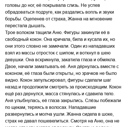
головы до ног, её покрывала слизь. Не успев
обрадоваться подруге, как раздались вопль и звуки
борьбы. Оцепенев от страха, Жанна на мгновение
перестала дышать.
Трое волоком тащили Аню. Фигуры закинули её в
свободный кокон. Она кричала, била и кусала их, но
они этого словно не замечали. Один из нападавших
взял из массы отросток с шипом, и воткнул в шею
девушки. Она вскрикнула, закатила глаза и обмякла.
Двое, начали заматывать её. Аня дёрнулась вместе с
коконом, её глаза были открыты, но зрачков не было
видно. Кокон запульсировал, фигуры сделали шаг
назад и продолжили смотреть за происходящим. Кокон
ещё раз дернулся, масса стянулась и сдавила тело.
Аня улыбнулась, её глаза закрылись. Слёзы побежали
по щекам, теряясь в волосах. Нападавшие
развернулись и молча ушли. Жанна сидела в шоке,
страх не давал пошевелиться. Смотря на Аню, она не