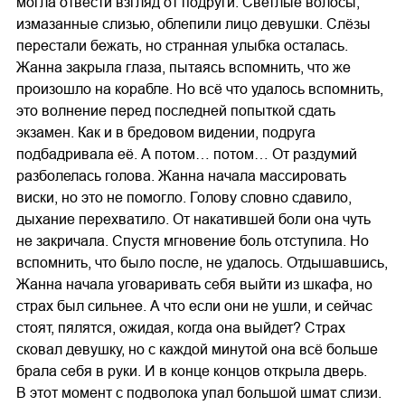
могла отвести взгляд от подруги. Светлые волосы,
измазанные слизью, облепили лицо девушки. Слёзы
перестали бежать, но странная улыбка осталась.
Жанна закрыла глаза, пытаясь вспомнить, что же
произошло на корабле. Но всё что удалось вспомнить,
это волнение перед последней попыткой сдать
экзамен. Как и в бредовом видении, подруга
подбадривала её. А потом… потом… От раздумий
разболелась голова. Жанна начала массировать
виски, но это не помогло. Голову словно сдавило,
дыхание перехватило. От накатившей боли она чуть
не закричала. Спустя мгновение боль отступила. Но
вспомнить, что было после, не удалось. Отдышавшись,
Жанна начала уговаривать себя выйти из шкафа, но
страх был сильнее. А что если они не ушли, и сейчас
стоят, пялятся, ожидая, когда она выйдет? Страх
сковал девушку, но с каждой минутой она всё больше
брала себя в руки. И в конце концов открыла дверь.
В этот момент с подволока упал большой шмат слизи.