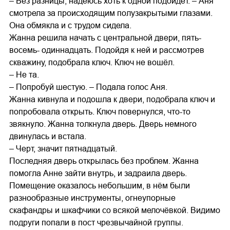
– Без разницы, надеюсь хоть к одной подойдёт. – Аня
смотрела за происходящим полузакрытыми глазами.
Она обмякла и с трудом сидела.
Жанна решила начать с центральной двери, пять-
восемь- одиннадцать. Подойдя к ней и рассмотрев
скважину, подобрала ключ. Ключ не вошёл.
– Не та.
– Попробуй шестую. – Подала голос Аня.
Жанна кивнула и подошла к двери, подобрала ключ и
попробовала открыть. Ключ повернулся, что-то
звякнуло. Жанна толкнула дверь. Дверь немного
двинулась и встала.
– Черт, значит пятнадцатый.
Последняя дверь открылась без проблем. Жанна
помогла Анне зайти внутрь, и задраила дверь.
Помещение оказалось небольшим, в нём были
разнообразные инструменты, огнеупорные
скафандры и шкафчики со всякой мелочёвкой. Видимо
подруги попали в пост чрезвычайной группы.