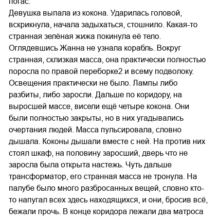
погас.
Девушка выпала из кокона. Ударилась головой,
вскрикнула, начала задыхаться, стошнило. Какая-то
странная зелёная жижа покинула её тело.
Оглядевшись Жанна не узнала корабль. Вокруг
странная, склизкая масса, она практически полностью
поросла по правой переборке2 и всему подволоку.
Освещения практически не было. Лампы либо
разбиты, либо заросли. Дальше по коридору, на
выросшей массе, висели ещё четыре кокона. Они
были полностью закрыты, но в них угадывались
очертания людей. Масса пульсировала, словно
дышала. Коконы дышали вместе с ней. На против них
стоял шкаф, на половину заросший, дверь что не
заросла была открыта настежь. Чуть дальше
трансформатор, его странная масса не тронула. На
палубе было много разбросанных вещей, словно кто-
то напугал всех здесь находящихся, и они, бросив всё,
бежали прочь. В конце коридора лежали два матроса