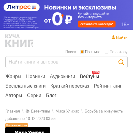
Войти
Поиск:
По книге
По автору
Жанры
Новинки
Аудиокниги
Вебтуны
Бесплатные книги
Краткий пересказ
Рейтинг книг
Авторы
Серии
Блог
Главная
📚
детективы
Миха Улирих
Борьба за живучесть
добавлено
10.12.2023 03:55
Полная версия