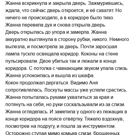
Жанна вскрикнула и закрыла дверь. Зажмурившись,
ждала, что сейчас дверь откроется, и её схватят. Но
ничего не происходило, а в коридоре было тихо.
Жанна перевела дух и снова открыла дверь.
Дверь открылась до упора и замерла. Жанна
аккуратно выглянула в сторону рубки, никого. Немного
вылезла, и посмотрела за дверь. Почти заросшая
лампа тускло освещала коридор. Коконы на стене
пульсировали. Двое убитых так и лежали в конце
коридора. С потолка с чавкающим звуком упала слизь.
Жанна успокоилась и вышла из шкафа.
Кокон продолжал дергаться. Видимо Аня
сопротивлялась. Лоскуты массы уже успели срастись.
Жанна попыталась руками ухватиться за края и
потянуть на себя, но руки соскальзывали из-за слизи.
Жанна огляделась. И заметила у одного из лежащих в
конце коридора на поясе отвёртку. Тяжело вздохнув,
посмотрев на подругу, и пошла за инструментом.
Осторожно ступая мимо комьев слизи, брошенных