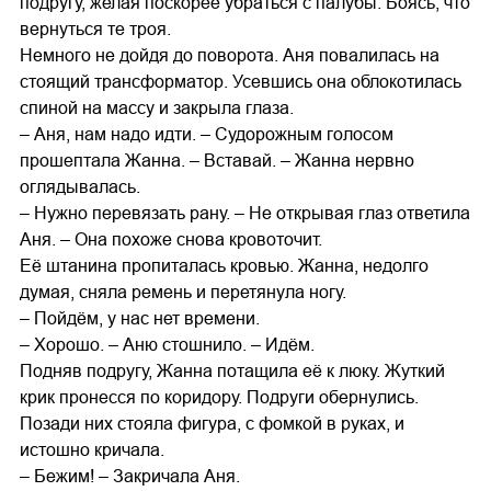
подругу, желая поскорее убраться с палубы. Боясь, что
вернуться те троя.
Немного не дойдя до поворота. Аня повалилась на
стоящий трансформатор. Усевшись она облокотилась
спиной на массу и закрыла глаза.
– Аня, нам надо идти. – Судорожным голосом
прошептала Жанна. – Вставай. – Жанна нервно
оглядывалась.
– Нужно перевязать рану. – Не открывая глаз ответила
Аня. – Она похоже снова кровоточит.
Её штанина пропиталась кровью. Жанна, недолго
думая, сняла ремень и перетянула ногу.
– Пойдём, у нас нет времени.
– Хорошо. – Аню стошнило. – Идём.
Подняв подругу, Жанна потащила её к люку. Жуткий
крик пронесся по коридору. Подруги обернулись.
Позади них стояла фигура, с фомкой в руках, и
истошно кричала.
– Бежим! – Закричала Аня.