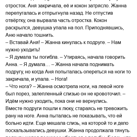
отросток. Аня закричала, её и кокон затрясло. Жанна
перепугалась и отпрыгнула назад. Не отпустив
отвёртку, она вырвала часть отростка. Кокон
раскрылся, девушка упала на пол. Приподнявшись,
Аню начало тошнить.
– Вставай Аня! – Жанна кинулась к подруге. – Нам
нужно уходить!
– Я думала ты погибла. – Утираясь, начала говорить
Анна. – Я думала… – Жанна начала поднимать
подругу, но когда Аня попыталась опереться на ноги то
закричала, и упала. – Нога!
– Что нога? – Жанна осмотрела ноги, на левой ноге
был порез, залепленный слизью он не кровоточил. –
Идём нужно уходить, пока они не вернулись.
Вместе подруги пошли к люку, стараясь не тревожить
рану на ноге. Анна пыталась не показывать, что ей
больно идти. Еще мешала слизь, на которой то и дело
поскальзывались девушки. Жанна продолжала тянуть