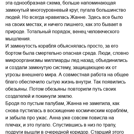
эта однообразная схема, больше напоминающая
замкнутый многоуровневый круг, пугала большинство
людей. Но всегда нравилась Жанне. Здесь все было
на своих местах, и ничего лишнего, как это бывает в
природе. Тотальный порядок, венец человеческого
мышления.
И замкнутость корабля объяснялась просто, за его
бортом была смертельно опасная среда. Люди, словно
микроорганизмы миллиарды лед назад, объединились
и создали замкнутую систему, защищающею их от
угрозы внешнего мира. А совместная работа на общее
благо обеспечило сытую жизнь внутри. Так появились
обезьяны. Потом обезьяны повторили путь своих
создателей и покинули землю.
Бродя по пустым палубам, Жанна не заметила, как
снова пустилась в восхищение космическим кораблём,
и забыла про ужас. Анна уже совсем повисла на
плечах, и это пугало. Спустившись в низ по трапу,
подруги вышли в очередной коридор. Старший этого