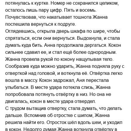
потянулась к куртке. Номер не сохранился целиком,
осталось лишь пару цифр. Пять и восемь.
Почувствовав, что накатывает тошнота Жанна
поспешила вернуться к подруге.
Оглядевшись, открыла дверь шкафа по шире, чтобы
спрятаться, если они вернуться. Выдохнула, и стала
думать куда бить. Анна продолжала дергаться. Кокон
сильнее сдавил ее, и стал ещё более однородным.
Жанна провела рукой по кокону нащупывая тело.
Сообразив куда можно ударить, Жанна подняла руку с
отверткой над головой, и воткнула её. Отвёртка легко
вошла в массу. Кокон задрожал, Аня перестала
улыбаться. В месте удара потекла слизь, Жанна
попробовала потянуть отвёртку в низ. Но она не
двигалась, кокон в месте удара отвердел.
С трудом вытащив отвертку, стала думать, что делать
дальше. Вспомнив об отростке с шипом, Жанна
решила найти его. Отросток шёл вдоль шеи, и уходил
в кокон. Недолго думая Жанна воткнула отвёртку в