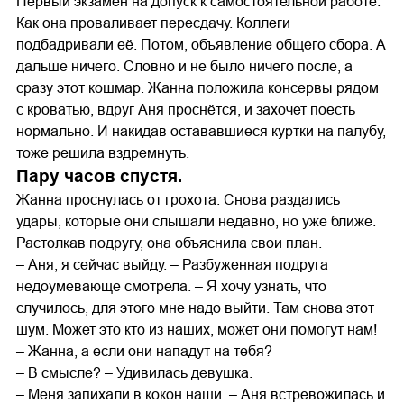
Первый экзамен на допуск к самостоятельной работе.
Как она проваливает пересдачу. Коллеги
подбадривали её. Потом, объявление общего сбора. А
дальше ничего. Словно и не было ничего после, а
сразу этот кошмар. Жанна положила консервы рядом
с кроватью, вдруг Аня проснётся, и захочет поесть
нормально. И накидав остававшиеся куртки на палубу,
тоже решила вздремнуть.
Пару часов спустя.
Жанна проснулась от грохота. Снова раздались
удары, которые они слышали недавно, но уже ближе.
Растолкав подругу, она объяснила свои план.
– Аня, я сейчас выйду. – Разбуженная подруга
недоумевающе смотрела. – Я хочу узнать, что
случилось, для этого мне надо выйти. Там снова этот
шум. Может это кто из наших, может они помогут нам!
– Жанна, а если они нападут на тебя?
– В смысле? – Удивилась девушка.
– Меня запихали в кокон наши. – Аня встревожилась и