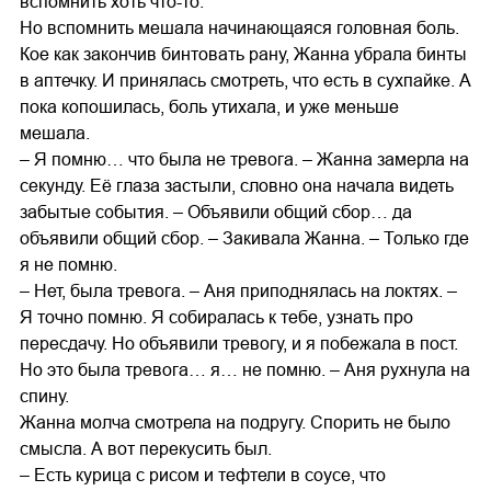
вспомнить хоть что-то.
Но вспомнить мешала начинающаяся головная боль.
Кое как закончив бинтовать рану, Жанна убрала бинты
в аптечку. И принялась смотреть, что есть в сухпайке. А
пока копошилась, боль утихала, и уже меньше
мешала.
– Я помню… что была не тревога. – Жанна замерла на
секунду. Её глаза застыли, словно она начала видеть
забытые события. – Объявили общий сбор… да
объявили общий сбор. – Закивала Жанна. – Только где
я не помню.
– Нет, была тревога. – Аня приподнялась на локтях. –
Я точно помню. Я собиралась к тебе, узнать про
пересдачу. Но объявили тревогу, и я побежала в пост.
Но это была тревога… я… не помню. – Аня рухнула на
спину.
Жанна молча смотрела на подругу. Спорить не было
смысла. А вот перекусить был.
– Есть курица с рисом и тефтели в соусе, что