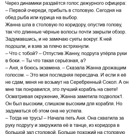
Через динамики раздаётся голос дежурного офицера:
– Первой очереди, прибыть в столовую. Сегодня на
обед рыба или курица на выбор.
Жанна шла в столовую по коридору, опустив голову,
так что длинные чёрные волосы почти закрыли обзор.
Задумавшись, и не замечаю суеты вокруг. К ней
подошли, и взяв за плечо встряхнули.
– Что с тобой? – Отпустив Жанну, подруга упёрла руки
в боки. – Ты что такая серьёзная, а?
– Аня, я боюсь экзамена. – Сказала Жанна дрожащим
голосом. – Это моя последняя пересдача. И если я её
не сдам, меня не возьмут на Серебренный Сокол. А он
мне так понравился, это лучший корабль на свете!
Осматривая окружение, Жанна заметила подволок1.
Он был высоким, слишком высоким для корабля. Но
задуматься об этом она не успела.
– Тогда не трусь! – Начала петь Аня. Она схватила за
руку подругу и закружила её в танце, из коридора в
большой зал столовой. Больше похожий на столовую