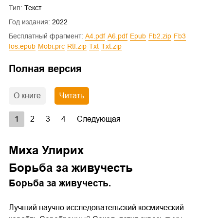
Тип:
Текст
Год издания:
2022
Бесплатный фрагмент:
a4.pdf
a6.pdf
epub
fb2.zip
fb3
ios.epub
mobi.prc
rtf.zip
txt
txt.zip
Полная версия
О книге
Читать
1
2
3
4
Следующая
Миха Улирих
Борьба за живучесть
Борьба за живучесть.
Лучший научно исследовательский космический