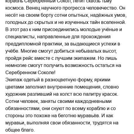
корабль Серебренный Сокол, летит сквозь тьму
космоса. Венец научного прогресса человечество. Он
несёт на своем борту сотни опытных, надёжных умов,
голодных до скрытых и не изученных тайн вселенной.
В этот раз к ним присоединились молодые учёные и
специалисты, направленные для прохождения
преддипломной практики, за выдающиеся успехи в
учёбе. Многие смогут добиться небывалых высот,
пройдя рейс вместе с лучшим экипажем. Но лишь
немногие смогут получить возможность остаться на
Серебренном Соколе!
Экипаж одетый в разноцветную форму, яркими
цветами заполнил внутренние помещения, словно
художник разливший на холст всю палитру красок.
Сотни человек, заняты своими каждодневными
обязанностями, они снуют по всему кораблю и со
стороны это похоже на беготню муравьёв. И как
муравьи, выполняя свои обязанности, трудятся на
общее благо.