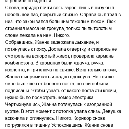
И решила оглядеться.
Слева, коридор почти весь зарос, лишь в низу был
небольшой лаз, покрытый слизью. Справа был трап в
низ, что закрывался большим тяжёлым люком. Люк,
странная масса не тронула, только пыль толстым
слоем лежала на нём. Никого.
Собравшись, Жанна задержала дыхание, и
потянулась к поясу. Достала отвертку, и стараясь не
смотреть на вспоротый живот, проверила карманы
комбинезона. В карманах были жвачка, ручка,
изолента, и три ключа на связке. Взяв только ключи,
Жанна выпрямилась и жадно вдохнула. На связке
явно был ключ от боевого поста, но они небыли
подписаны. Чтобы узнать от какого поста эти ключи,
нужно было посмотреть номер электрика.
Чертыхнувшись, Жанна потянулась к изодранной
куртке. В этот момент с потолка упала слизь. Девушка
вскочила и оглянулась. Никого. Коридор снова
погрузился в тишину. Успокоившись, Жанна снова