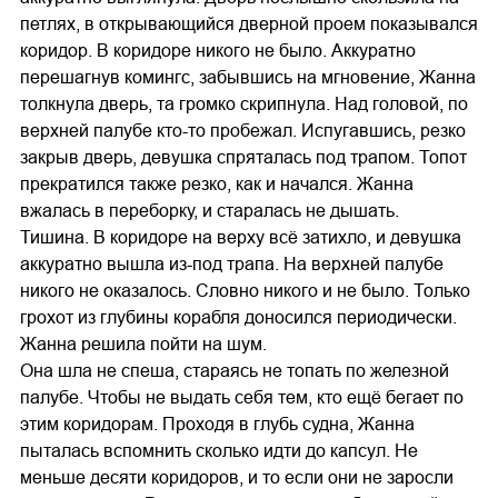
петлях, в открывающийся дверной проем показывался
коридор. В коридоре никого не было. Аккуратно
перешагнув комингс, забывшись на мгновение, Жанна
толкнула дверь, та громко скрипнула. Над головой, по
верхней палубе кто-то пробежал. Испугавшись, резко
закрыв дверь, девушка спряталась под трапом. Топот
прекратился также резко, как и начался. Жанна
вжалась в переборку, и старалась не дышать.
Тишина. В коридоре на верху всё затихло, и девушка
аккуратно вышла из-под трапа. На верхней палубе
никого не оказалось. Словно никого и не было. Только
грохот из глубины корабля доносился периодически.
Жанна решила пойти на шум.
Она шла не спеша, стараясь не топать по железной
палубе. Чтобы не выдать себя тем, кто ещё бегает по
этим коридорам. Проходя в глубь судна, Жанна
пыталась вспомнить сколько идти до капсул. Не
меньше десяти коридоров, и то если они не заросли