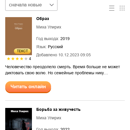
Сортировка
сначала новые
Образ
Миха Улирих
Год выхода:
2019
Язык:
Русский
ТЕКСТ
Добавлено
10.12.2023 09:05
4
Человечество преодолело смерть. Время больше не может
диктовать свою волю. Но семейные проблемы нику…
Читать онлайн
Борьба за живучесть
Миха Улирих
Год выхода:
2022