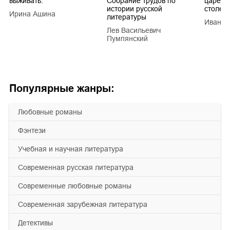
выживать.
Собрание трудов по
царей в
истории русской
столети
Ирина Ашина
литературы
Иван Е
Лев Васильевич
Пумпянский
Популярные жанры:
любовные романы
фэнтези
учебная и научная литература
современная русская литература
современные любовные романы
современная зарубежная литература
детективы