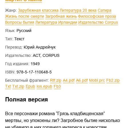
Жанр:
Зарубежная классика
Литература 20 века
Сатира
Жизнь после смерти
Загробная жизнь
Философская проза
Вопросы бытия
Литература Ирландии
Издательство Corpus
Язык:
Русский
Тип:
Текст
Перевод:
Юрий Андрейчук
Издательство:
АСТ, CORPUS
Год издания:
1949
ISBN:
978-5-17-110648-5
Бесплатный фрагмент:
rtf.zip
a4.pdf
a6.pdf
mobi.prc
fb2.zip
txt
txt.zip
epub
ios.epub
fb3
Полная версия
Все персонажи романа “Грязь кладбищенская”
мертвы, но упокоены ли? Загробное бытие нисколько
не убавило в них горячего интереса к новостям,