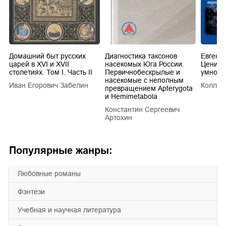
Домашний быт русских
Диагностика таксонов
Евгени
царей в XVI и XVII
насекомых Юга России.
Цените,
столетиях. Том I. Часть II
Первичнобескрылые и
умножа
насекомые с неполным
Иван Егорович Забелин
Коллек
превращением Apterygota
и Hemimetabola
Константин Сергеевич
Артохин
Популярные жанры:
любовные романы
фэнтези
учебная и научная литература