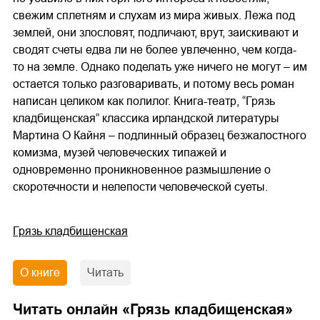
свежим сплетням и слухам из мира живых. Лежа под
землей, они злословят, подличают, врут, заискивают и
сводят счеты едва ли не более увлеченно, чем когда-
то на земле. Однако поделать уже ничего не могут – им
остается только разговаривать, и потому весь роман
написан целиком как полилог. Книга-театр, “Грязь
кладбищенская” классика ирландской литературы
Мартина О Кайня – подлинный образец безжалостного
комизма, музей человеческих типажей и
одновременно проникновенное размышление о
скоротечности и нелепости человеческой суеты.
Грязь кладбищенская
О книге
Читать
Читать онлайн «
Грязь кладбищенская
»