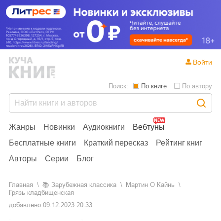
Войти
Поиск:
По книге
По автору
Жанры
Новинки
Аудиокниги
Вебтуны
Бесплатные книги
Краткий пересказ
Рейтинг книг
Авторы
Серии
Блог
Главная
📚
зарубежная классика
Мартин О Кайнь
Грязь кладбищенская
добавлено
09.12.2023 20:33